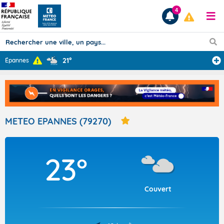
4
21°
Épannes
Prévisions
TOUS LES RÉSULTATS
METEO EPANNES (79270)
Articles
23°
Couvert