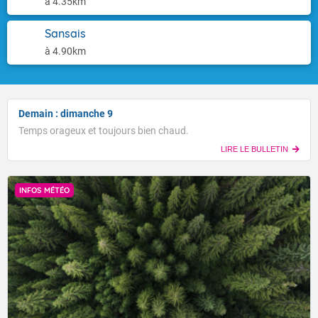
à 4.35km
Sansais
à 4.90km
Demain : dimanche 9
Temps orageux et toujours bien chaud.
LIRE LE BULLETIN
INFOS MÉTÉO