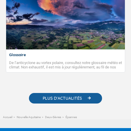
Glossaire
De l’anticyclone au vortex polaire, consultez notre glossaire météo et
climat. Non exhaustif, il est mis à jour régulièrement, au fil de nos
publications. Vous y trouverez également des liens utiles vers nos
contenus pédagogiques concernant les phénomènes
météorologiques et des informations scientifiques sur le
changement climatique.
PLUS D'ACTUALITÉS
Accueil
Nouvelle Aquitaine
Deux-Sèvres
Épannes