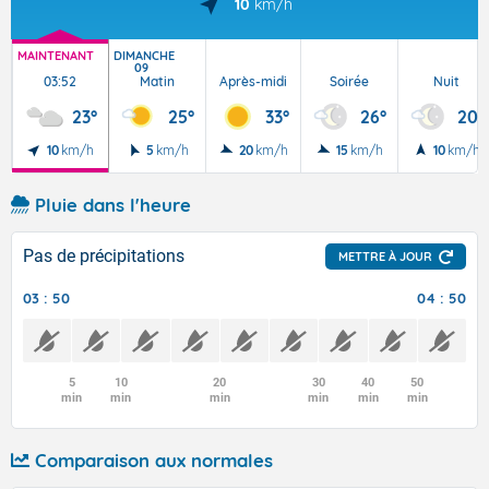
10
km/h
MAINTENANT
DIMANCHE
09
03:52
Matin
Après-midi
Soirée
Nuit
23°
25°
33°
26°
20°
10
km/h
5
km/h
20
km/h
15
km/h
10
km/h
Pluie dans l'heure
Pas de précipitations
METTRE À JOUR
03 : 50
04 : 50
5
10
20
30
40
50
min
min
min
min
min
min
Comparaison aux normales