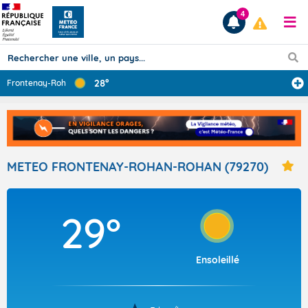
4
28°
Frontenay-Rohan
...
Prévisions
TOUS LES RÉSULTATS
METEO FRONTENAY-ROHAN-ROHAN (79270)
Articles
29°
Ensoleillé