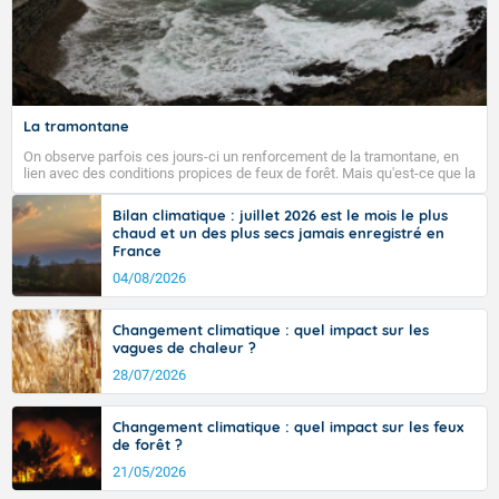
La tramontane
On observe parfois ces jours-ci un renforcement de la tramontane, en
lien avec des conditions propices de feux de forêt. Mais qu'est-ce que la
tramontane ? Quelles sont ses caractéristiques ? La tramontane est un
vent turbulent soufflant de secteur nord-ouest à nord, ou ouest à nord-
Bilan climatique : juillet 2026 est le mois le plus
ouest, dans un secteur qui part du Roussillon à la vallée de l’Aude et à
chaud et un des plus secs jamais enregistré en
l’ouest de l’Hérault. L’étymologie de ce vent vient du latin trasmontanus,
France
signifiant au-delà des monts, en allusion aux régions montagneuses
d’où provient ce vent.
04/08/2026
Changement climatique : quel impact sur les
vagues de chaleur ?
28/07/2026
Changement climatique : quel impact sur les feux
de forêt ?
21/05/2026