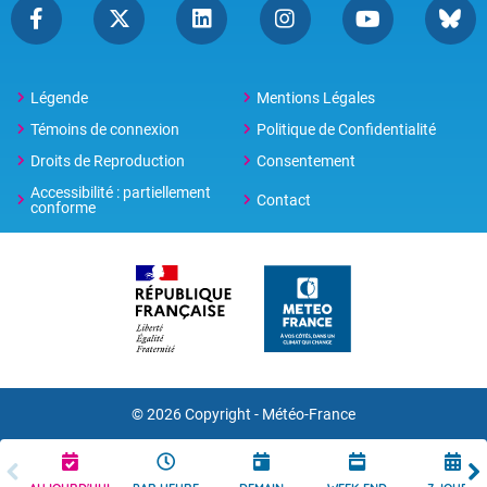
Légende
Mentions Légales
Témoins de connexion
Politique de Confidentialité
Droits de Reproduction
Consentement
Accessibilité : partiellement
Contact
conforme
© 2026 Copyright -
Météo-France