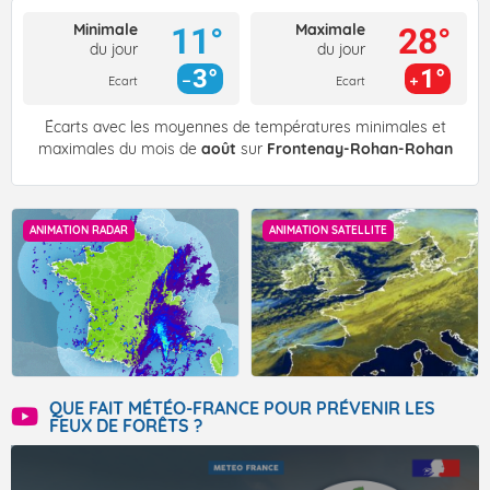
Minimale
Maximale
11°
28°
du jour
du jour
3°
1°
Ecart
Ecart
Écarts avec les moyennes de températures minimales et
maximales du mois de
août
sur
Frontenay-Rohan-Rohan
ANIMATION RADAR
ANIMATION SATELLITE
QUE FAIT MÉTÉO-FRANCE POUR PRÉVENIR LES
FEUX DE FORÊTS ?