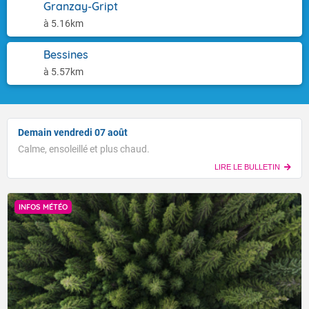
Granzay-Gript
à 5.16km
Bessines
à 5.57km
Demain vendredi 07 août
Calme, ensoleillé et plus chaud.
LIRE LE BULLETIN
INFOS MÉTÉO