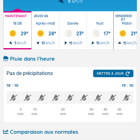
5
km/h
MAINTENANT
JEUDI 06
VENDREDI
07
18:08
Après-midi
Soirée
Nuit
Matin
29°
28°
23°
17°
21°
5
km/h
15
km/h
15
km/h
15
km/h
15
km/h
Pluie dans l'heure
Pas de précipitations
METTRE À JOUR
18 : 10
19 : 10
5
10
20
30
40
50
min
min
min
min
min
min
Comparaison aux normales