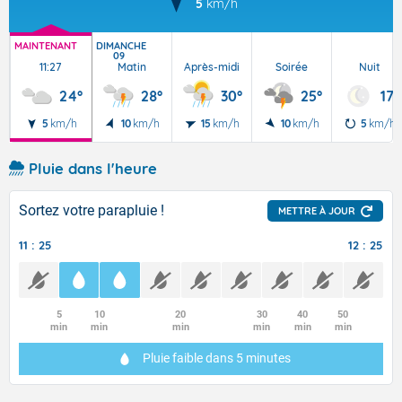
5
km/h
MAINTENANT
DIMANCHE
09
11:27
Matin
Après-midi
Soirée
Nuit
24°
28°
30°
25°
17°
5
km/h
10
km/h
15
km/h
10
km/h
5
km/h
Pluie dans l'heure
Sortez votre parapluie !
METTRE À JOUR
11 : 25
12 : 25
5
10
20
30
40
50
min
min
min
min
min
min
Pluie faible
dans 5 minutes