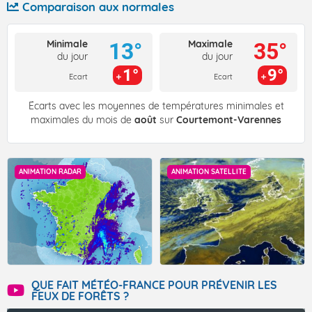
Comparaison aux normales
Minimale
Maximale
13°
35°
du jour
du jour
1°
9°
Ecart
Ecart
Écarts avec les moyennes de températures minimales et
maximales du mois de
août
sur
Courtemont-Varennes
ANIMATION RADAR
ANIMATION SATELLITE
QUE FAIT MÉTÉO-FRANCE POUR PRÉVENIR LES
FEUX DE FORÊTS ?