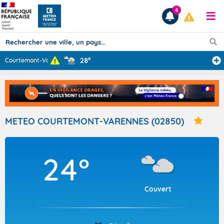
4
28°
Courtemont-Vare
...
Prévisions
TOUS LES RÉSULTATS
METEO COURTEMONT-VARENNES (02850)
Articles
24°
Couvert