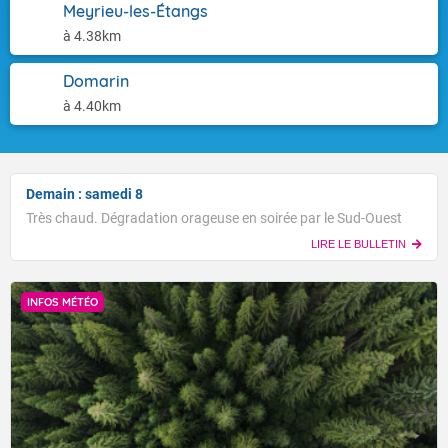
Meyrieu-les-Étangs
à 4.38km
Domarin
à 4.40km
Demain : samedi 8
Très chaud. Dégradation orageuse en soirée par le Sud-Ouest
LIRE LE BULLETIN
INFOS MÉTÉO