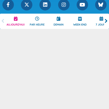
Légende
Mentions Légales
AUJOURD'HUI
PAR HEURE
DEMAIN
WEEK-END
7 JOURS
Témoins de connexion
Politique de Confidentialité
Droits de Reproduction
Consentement
Accessibilité : partiellement
Contact
conforme
© 2026 Copyright -
Météo-France