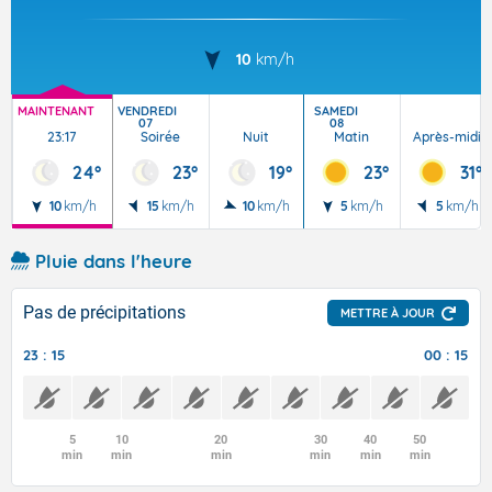
10
km/h
MAINTENANT
VENDREDI
SAMEDI
07
08
23:17
Soirée
Nuit
Matin
Après-midi
24°
23°
19°
23°
31°
10
km/h
15
km/h
10
km/h
5
km/h
5
km/h
Pluie dans l'heure
Pas de précipitations
METTRE À JOUR
23 : 15
00 : 15
5
10
20
30
40
50
min
min
min
min
min
min