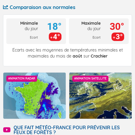
Comparaison aux normales
Minimale
Maximale
18°
30°
du jour
du jour
4°
3°
Ecart
Ecart
Écarts avec les moyennes de températures minimales et
maximales du mois de
août
sur
Crachier
ANIMATION RADAR
ANIMATION SATELLITE
QUE FAIT MÉTÉO-FRANCE POUR PRÉVENIR LES
FEUX DE FORÊTS ?