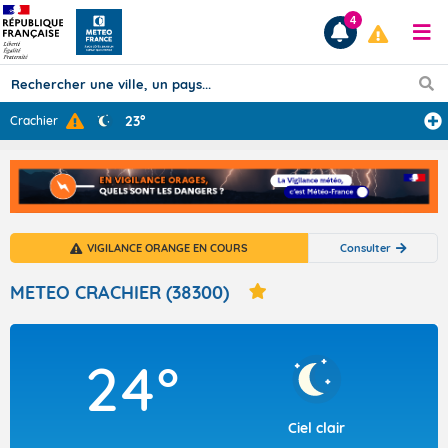
4
23°
Crachier
Prévisions
TOUS LES RÉSULTATS
VIGILANCE ORANGE EN COURS
Consulter
Articles
METEO CRACHIER (38300)
24°
Ciel clair