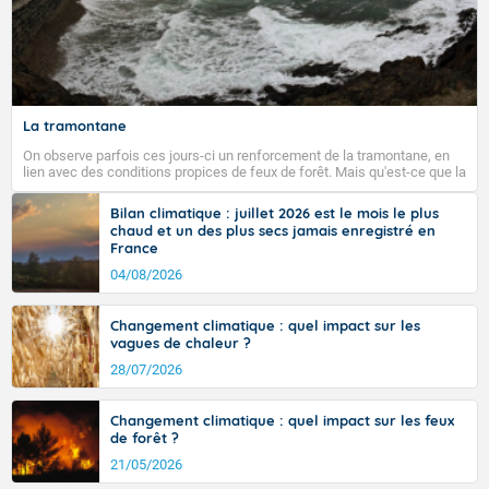
La tramontane
On observe parfois ces jours-ci un renforcement de la tramontane, en
lien avec des conditions propices de feux de forêt. Mais qu'est-ce que la
tramontane ? Quelles sont ses caractéristiques ? La tramontane est un
vent turbulent soufflant de secteur nord-ouest à nord, ou ouest à nord-
Bilan climatique : juillet 2026 est le mois le plus
ouest, dans un secteur qui part du Roussillon à la vallée de l’Aude et à
chaud et un des plus secs jamais enregistré en
l’ouest de l’Hérault. L’étymologie de ce vent vient du latin trasmontanus,
France
signifiant au-delà des monts, en allusion aux régions montagneuses
d’où provient ce vent.
04/08/2026
Changement climatique : quel impact sur les
vagues de chaleur ?
28/07/2026
Changement climatique : quel impact sur les feux
de forêt ?
21/05/2026