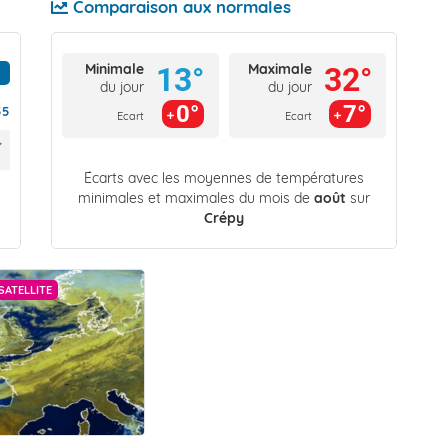
Comparaison aux normales
Minimale
Maximale
13°
32°
du jour
du jour
0°
7°
55
Ecart
Ecart
Écarts avec les moyennes de températures
minimales et maximales du mois de
août
sur
Crépy
SATELLITE