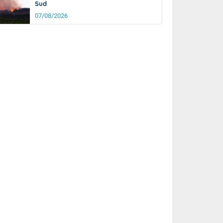
Sud
07/08/2026
rée
Nuit
23°
16°
km/h
10
km/h