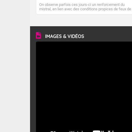
On observe parfois ces jours-ci un renforcement du
mistral, en lien avec des conditions propices de feux de
forêt. Mais qu'est-ce que le mistral ? Quelles sont ses
caractéristiques ? Le mistral est un vent régional,
turbulent et généralement sec, pouvant souffler à une
vitesse moyenne de 50 km/h et atteindre 80 à 100 km/h
en rafales, parfois davantage. Il parcourt la basse vallée
du Rhône et la Provence et envahit le littoral
IMAGES & VIDÉOS
méditerranéen à partir de la Camargue.