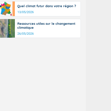
a Picardie aux
Quel climat futur dans votre région ?
 nouveaux
également du
13/05/2026
rénées
dées peuvent
Ressources utiles sur le changement
eur nord-
climatique
, les rafales
26/05/2026
t
la Grande
e et sur le
n basse vallée