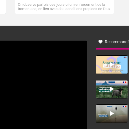
On observe parfois ces jours-ci un renforcement de la
tramontane, en lien avec des conditions propices de feux
de forêt. Mais qu'est-ce que la tramontane ? Quelles sont
ses caractéristiques ? La tramontane est un vent
turbulent soufflant de secteur nord-ouest à nord, ou ouest
à nord-ouest, dans un secteur qui part du Roussillon à la
vallée de l’Aude et à l’ouest de l’Hérault. L’étymologie de
ce vent vient du latin trasmontanus, signifiant au-delà des
monts, en allusion aux régions montagneuses d’où
Recommandé
provient ce vent.