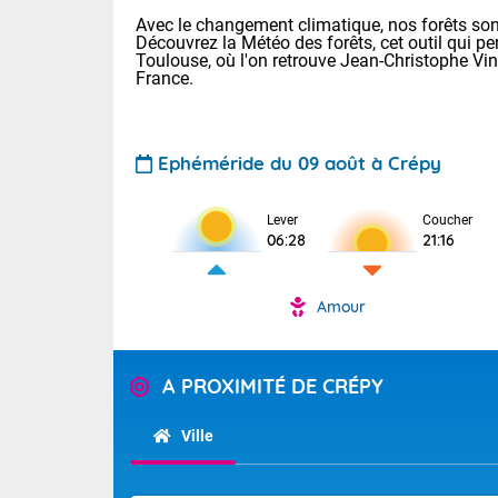
Avec le changement climatique, nos forêts sont
Découvrez la Météo des forêts, cet outil qui pe
Toulouse, où l'on retrouve Jean-Christophe Vi
France.
Ephéméride du 09 août à Crépy
Voici les tem
Lever
Coucher
: 20/27 Paris
06:28
21:16
Clermont-Fd :
Limoges : 24/
Lille : 24/34
Amour
TENDANCE P
Cet après-mi
Pour la sema
Temps orag
A PROXIMITÉ DE CRÉPY
départemen
Les températu
sensible, auc
(47), Pyrén
Ville
Garonne (82
Tendance des
Alpes-Marit
septembre 20
Drôme (26),