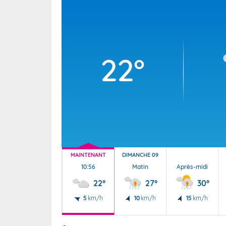
Wallis e
Grand fr
22°
MAINTENANT
DIMANCHE 09
10:56
Matin
Après-midi
22°
27°
30°
5
km/h
10
km/h
15
km/h