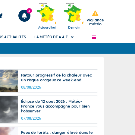
4
Vigilance
météo
Aujourd'hui
Demain
OS ACTUALITÉS
LA MÉTÉO DE A À Z
Articles
ngers
Retour progressif de la chaleur avec
Phénomènes dangereux de J+2 à J+7
un risque orageux ce week-end
civile
Avertissement pluies intenses à l'échelle
08/08/2026
des communes (Apic)
és
Bulletins Marine
Éclipse du 12 août 2026 : Météo-
France vous accompagne pour bien
ateur de
Bulletins d'estimation du risque
l'observer
d'avalanche
07/08/2026
-pompier
Météo des forêts
Vigicrues
Feux de forêts : danger élevé dans le