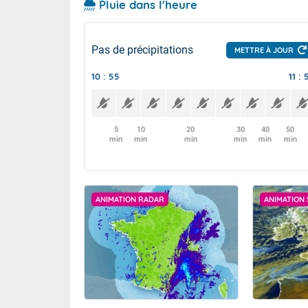
Pluie dans l'heure
Pas de précipitations
METTRE À JOUR
10 : 55
11 : 
5
10
20
30
40
50
min
min
min
min
min
min
ANIMATION RADAR
ANIMATION 