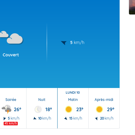
t Futuna
oid
5
km/h
Couvert
LUNDI 10
Soirée
Nuit
Matin
Après-midi
Soi
26°
18°
23°
29°
5
km/h
10
km/h
15
km/h
20
km/h
20
45 km/h