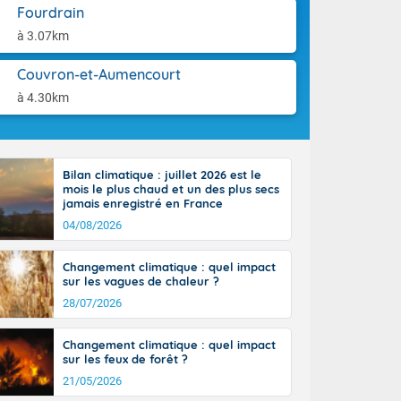
aison.
Fourdrain
à 3.07km
perdant de
e reste du
es orages
Couvron-et-Aumencourt
nt le rivage
à 4.30km
us virulents
 nord, des
mineux et
nise sur le
Bilan climatique : juillet 2026 est le
vec localement
mois le plus chaud et un des plus secs
avec de la
jamais enregistré en France
indre 90 à 110
04/08/2026
tes de Manche
 pays, avec
Changement climatique : quel impact
a Garonne.
sur les vagues de chaleur ?
28/07/2026
Changement climatique : quel impact
sur les feux de forêt ?
ne Rhône-
21/05/2026
es entrées