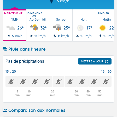
5
km/h
MAINTENANT
DIMANCHE
LUNDI 10
09
15:19
Après-midi
Soirée
Nuit
Matin
26°
32°
25°
17°
22°
5
km/h
15
km/h
15
km/h
10
km/h
10
km/h
Pluie dans l'heure
Pas de précipitations
METTRE À JOUR
15 : 20
16 : 20
5
10
20
30
40
50
min
min
min
min
min
min
Comparaison aux normales