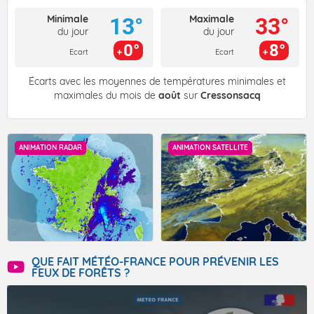
Minimale
Maximale
13°
33°
du jour
du jour
0°
8°
Ecart
Ecart
Écarts avec les moyennes de températures minimales et
maximales du mois de
août
sur
Cressonsacq
ANIMATION RADAR
ANIMATION SATELLITE
QUE FAIT MÉTÉO-FRANCE POUR PRÉVENIR LES
FEUX DE FORÊTS ?