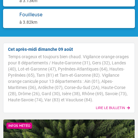
à 3.13km
Fouilleuse
à 3.82km
Cet après-midi dimanche 09 août
Temps orageux et toujours bien chaud. Vigilance orange orages
pour 8 départements / Haute-Garonne (31), Gers (32), Landes
(40), Lot-et-Garonne (47), Pyrénées-Atlantiques (64), Hautes-
Pyrénées (65), Tarn (81) et Tarn-et-Garonne (82). Vigilance
orange canicule pour 13 départements : Ain (01), Alpes-
Maritimes (06), Ardèche (07), Corse-du-Sud (2A), Haute-Corse
(2B), Drôme (26), Gard (30), Isère (38), Rhône (69), Savoie (73),
Haute-Savoie (74), Var (83) et Vaucluse (84).
LIRE LE BULLETIN
INFOS MÉTÉO