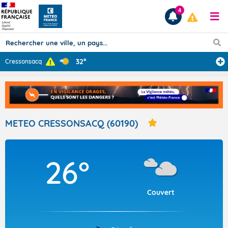
4
32°
Cressonsacq
Prévisions
TOUS LES RÉSULTATS
METEO CRESSONSACQ (60190)
Articles
26°
Couvert