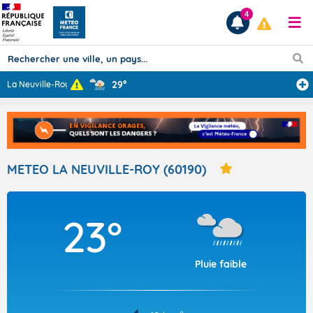
4
29°
La Neuville-Roy
...
Prévisions
TOUS LES RÉSULTATS
METEO LA NEUVILLE-ROY (60190)
Articles
23°
Pluie faible