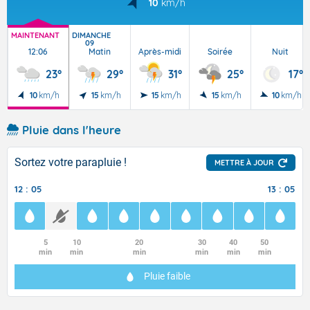
10
km/h
MAINTENANT
DIMANCHE
09
12:06
Matin
Après-midi
Soirée
Nuit
23°
29°
31°
25°
17°
10
km/h
15
km/h
15
km/h
15
km/h
10
km/h
Pluie dans l'heure
Sortez votre parapluie !
METTRE À JOUR
12 : 05
13 : 05
5
10
20
30
40
50
min
min
min
min
min
min
Pluie faible