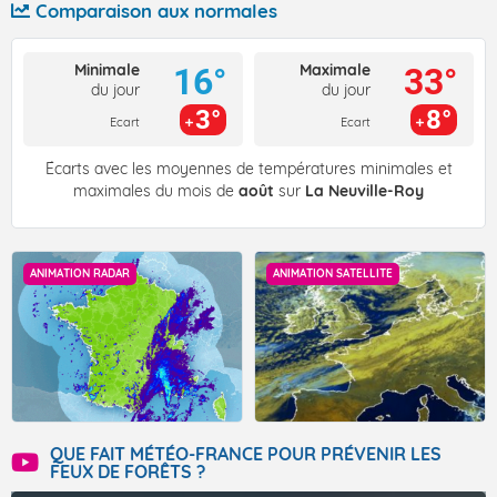
Comparaison aux normales
Minimale
Maximale
16°
33°
du jour
du jour
3°
8°
Ecart
Ecart
Écarts avec les moyennes de températures minimales et
maximales du mois de
août
sur
La Neuville-Roy
ANIMATION RADAR
ANIMATION SATELLITE
QUE FAIT MÉTÉO-FRANCE POUR PRÉVENIR LES
FEUX DE FORÊTS ?