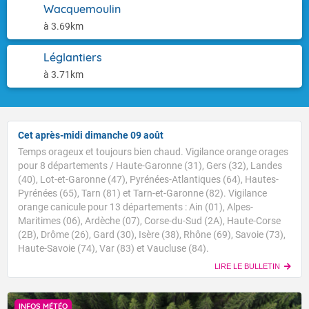
Wacquemoulin
à 3.69km
Léglantiers
à 3.71km
Cet après-midi dimanche 09 août
Temps orageux et toujours bien chaud. Vigilance orange orages
pour 8 départements / Haute-Garonne (31), Gers (32), Landes
(40), Lot-et-Garonne (47), Pyrénées-Atlantiques (64), Hautes-
Pyrénées (65), Tarn (81) et Tarn-et-Garonne (82). Vigilance
orange canicule pour 13 départements : Ain (01), Alpes-
Maritimes (06), Ardèche (07), Corse-du-Sud (2A), Haute-Corse
(2B), Drôme (26), Gard (30), Isère (38), Rhône (69), Savoie (73),
Haute-Savoie (74), Var (83) et Vaucluse (84).
LIRE LE BULLETIN
INFOS MÉTÉO