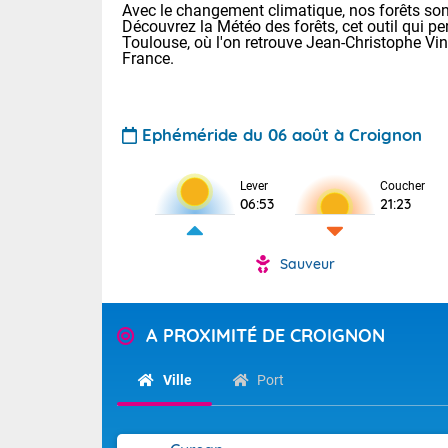
Avec le changement climatique, nos forêts sont
Découvrez la Météo des forêts, cet outil qui pe
Toulouse, où l'on retrouve Jean-Christophe Vi
France.
Ephéméride du 06 août à Croignon
Lever
Coucher
Voici les tem
06:53
21:23
22/13 Paris :
Clermont-Fd :
Limoges : 27/
Sauveur
Lille : 24/12
TENDANCE P
Demain vendr
Pour la sema
A PROXIMITÉ DE CROIGNON
Calme, enso
Cette semain
temps devrait 
Ville
Port
La journée s'
territoire. O
Tendance des
2026 :
pyrénnéennes, 
alors que la 