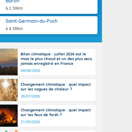
Baron
aison.
ttoral l'après-
à 2.59km
n général, 14
r
Saint-Germain-du-Puch
sse, il fait
ouvent 30 à 35
à 4.38km
Bilan climatique : juillet 2026 est le
mois le plus chaud et un des plus secs
jamais enregistré en France
04/08/2026
Changement climatique : quel impact
sur les vagues de chaleur ?
28/07/2026
Changement climatique : quel impact
sur les feux de forêt ?
21/05/2026