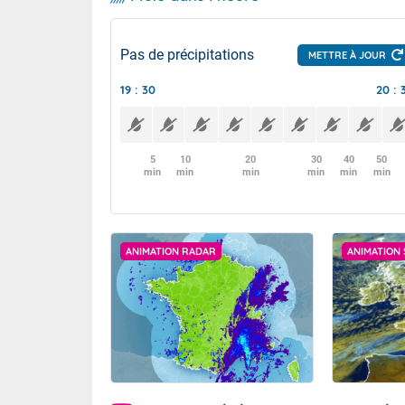
Pas de précipitations
METTRE À JOUR
19 : 30
20 : 
5
10
20
30
40
50
min
min
min
min
min
min
ANIMATION RADAR
ANIMATION 