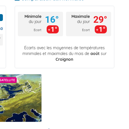
Minimale
Maximale
16°
29°
du jour
du jour
1°
1°
30
Ecart
Ecart
Écarts avec les moyennes de températures
minimales et maximales du mois de
août
sur
Croignon
SATELLITE