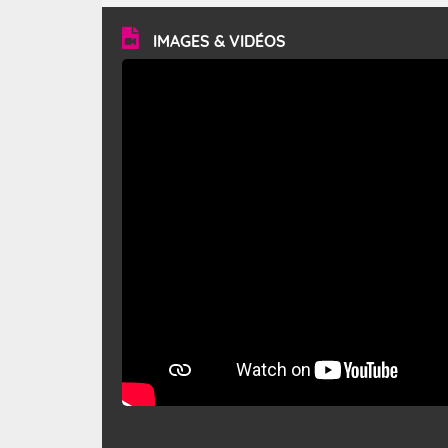
vitesse moyenne de 50 km/h et atteindre 80 à 100 km/h
en rafales, parfois davantage. Il parcourt la basse vallée
du Rhône et la Provence et envahit le littoral
IMAGES & VIDÉOS
méditerranéen à partir de la Camargue.