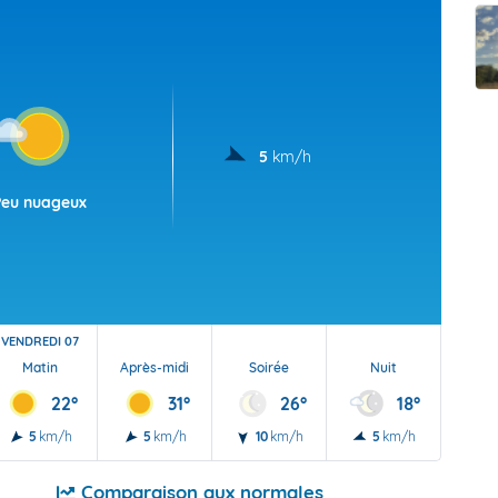
t Futuna
oid
5
km/h
Peu nuageux
VENDREDI 07
Matin
Après-midi
Soirée
Nuit
22°
31°
26°
18°
5
km/h
5
km/h
10
km/h
5
km/h
Comparaison aux normales