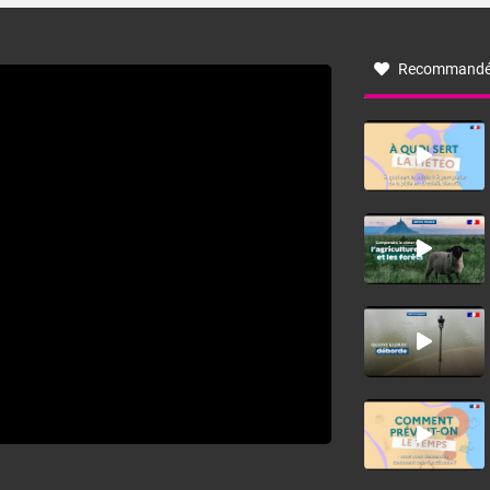
à nord-ouest, dans un secteur qui part du Roussillon à la
vallée de l’Aude et à l’ouest de l’Hérault. L’étymologie de
ce vent vient du latin trasmontanus, signifiant au-delà des
monts, en allusion aux régions montagneuses d’où
Recommandé
provient ce vent.