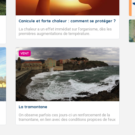
Canicule et forte chaleur : comment se protéger ?
La chaleur a un effet immédiat sur l’organisme, dès les
premières augmentations de température.
VENT
La tramontane
On observe parfois ces jours-ci un renforcement de la
tramontane, en lien avec des conditions propices de feux
de forêt. Mais qu'est-ce que la tramontane ? Quelles sont
ses caractéristiques ? La tramontane est un vent
turbulent soufflant de secteur nord-ouest à nord, ou ouest