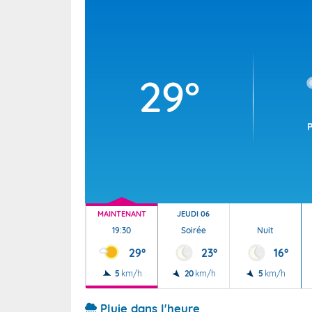
Wallis e
Grand fr
29°
MAINTENANT
JEUDI 06
19:30
Soirée
Nuit
29°
23°
16°
5
km/h
20
km/h
5
km/h
Pluie dans l'heure