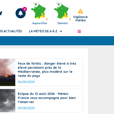
4
Vigilance
météo
Aujourd'hui
Demain
OS ACTUALITÉS
LA MÉTÉO DE A À Z
Articles
ngers
Feux de forêts : danger élevé à très
Phénomènes dangereux de J+2 à J+7
élevé persistant près de la
civile
Méditerranée, plus modéré sur le
Avertissement pluies intenses à l'échelle
reste du pays
des communes (Apic)
és
06/08/2026
Bulletins Marine
ateur de
Bulletins d'estimation du risque
Éclipse du 12 août 2026 : Météo-
d'avalanche
France vous accompagne pour bien
-pompier
l'observer
Météo des forêts
06/08/2026
Vigicrues