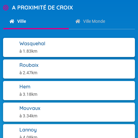
A PROXIMITÉ DE CROIX
Ville
Ville Monde
Wasquehal
à 1.83km
Roubaix
à 2.47km
Hem
à 3.18km
Mouvaux
à 3.34km
Lannoy
à 4.08km