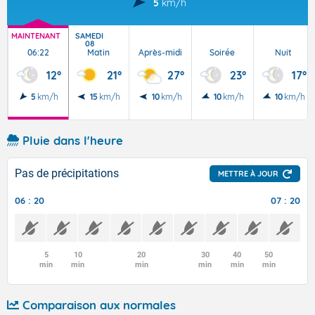
5
km/h
MAINTENANT
SAMEDI
08
06:22
Matin
Après-midi
Soirée
Nuit
12°
21°
27°
23°
17°
5
km/h
15
km/h
10
km/h
10
km/h
10
km/h
Pluie dans l'heure
Pas de précipitations
METTRE À JOUR
06 : 20
07 : 20
5
10
20
30
40
50
min
min
min
min
min
min
Comparaison aux normales