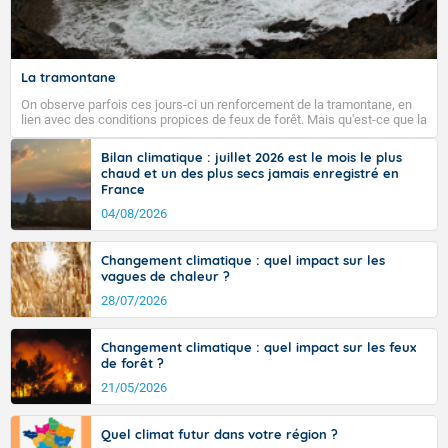
Fermer
La tramontane
On observe parfois ces jours-ci un renforcement de la tramontane, en
lien avec des conditions propices de feux de forêt. Mais qu'est-ce que la
tramontane ? Quelles sont ses caractéristiques ? La tramontane est un
vent turbulent soufflant de secteur nord-ouest à nord, ou ouest à nord-
Bilan climatique : juillet 2026 est le mois le plus
ouest, dans un secteur qui part du Roussillon à la vallée de l’Aude et à
chaud et un des plus secs jamais enregistré en
l’ouest de l’Hérault. L’étymologie de ce vent vient du latin trasmontanus,
France
signifiant au-delà des monts, en allusion aux régions montagneuses
d’où provient ce vent.
04/08/2026
Changement climatique : quel impact sur les
vagues de chaleur ?
28/07/2026
Changement climatique : quel impact sur les feux
de forêt ?
21/05/2026
Quel climat futur dans votre région ?