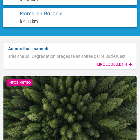
Marcq-en-Baroeul
à 4.11km
Aujourd'hui : samedi
Très chaud. Dégradation orageuse en soirée par le Sud-Ouest
LIRE LE BULLETIN
INFOS MÉTÉO