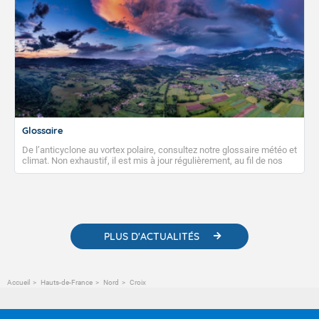
Glossaire
De l’anticyclone au vortex polaire, consultez notre glossaire météo et
climat. Non exhaustif, il est mis à jour régulièrement, au fil de nos
publications. Vous y trouverez également des liens utiles vers nos
contenus pédagogiques concernant les phénomènes
météorologiques et des informations scientifiques sur le
changement climatique.
PLUS D'ACTUALITÉS
Accueil
Hauts-de-France
Nord
Croix