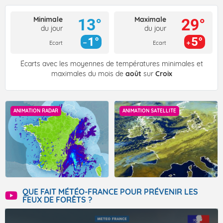
Minimale
Maximale
13°
29°
du jour
du jour
1°
5°
Ecart
Ecart
Écarts avec les moyennes de températures minimales et
maximales du mois de
août
sur
Croix
ANIMATION RADAR
ANIMATION SATELLITE
QUE FAIT MÉTÉO-FRANCE POUR PRÉVENIR LES
FEUX DE FORÊTS ?