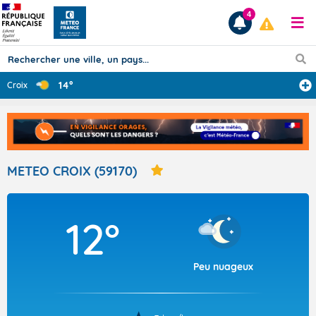
4
14°
Croix
Prévisions
TOUS LES RÉSULTATS
METEO CROIX (59170)
Articles
12°
Peu nuageux