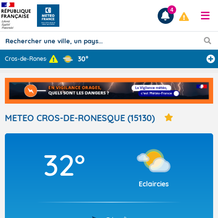
4
30°
Cros-de-Ronesqu
...
Prévisions
TOUS LES RÉSULTATS
METEO CROS-DE-RONESQUE (15130)
Articles
32°
Eclaircies