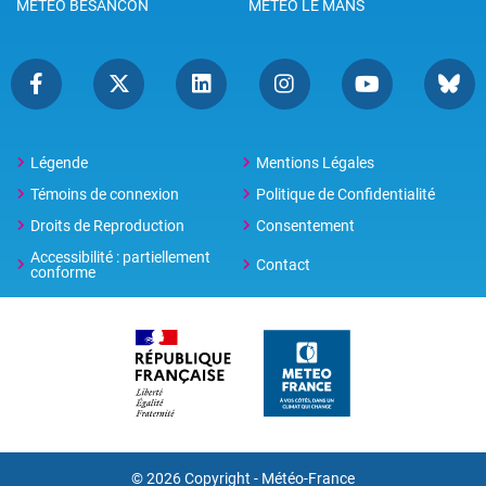
METEO BESANCON
METEO LE MANS
Légende
Mentions Légales
Témoins de connexion
Politique de Confidentialité
Droits de Reproduction
Consentement
Accessibilité : partiellement
Contact
conforme
© 2026 Copyright -
Météo-France