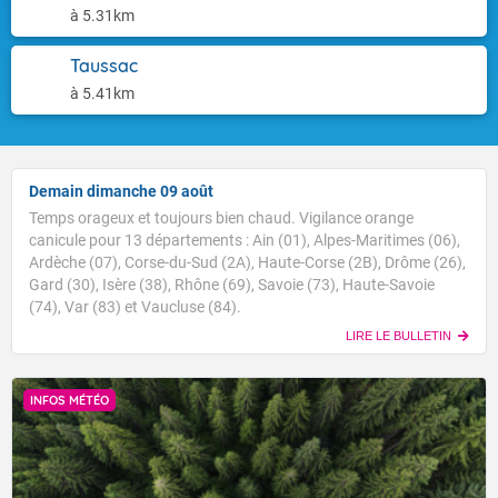
à 5.31km
Taussac
à 5.41km
Demain dimanche 09 août
Temps orageux et toujours bien chaud. Vigilance orange
canicule pour 13 départements : Ain (01), Alpes-Maritimes (06),
Ardèche (07), Corse-du-Sud (2A), Haute-Corse (2B), Drôme (26),
Gard (30), Isère (38), Rhône (69), Savoie (73), Haute-Savoie
(74), Var (83) et Vaucluse (84).
LIRE LE BULLETIN
INFOS MÉTÉO