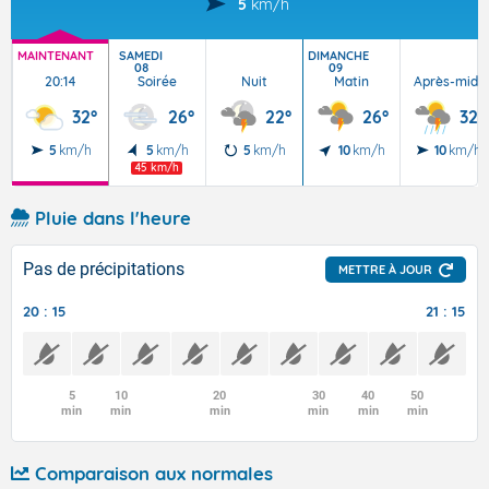
5
km/h
MAINTENANT
SAMEDI
DIMANCHE
08
09
20:14
Soirée
Nuit
Matin
Après-midi
32°
26°
22°
26°
32°
5
km/h
5
km/h
5
km/h
10
km/h
10
km/h
45 km/h
Pluie dans l'heure
Pas de précipitations
METTRE À JOUR
20 : 15
21 : 15
5
10
20
30
40
50
min
min
min
min
min
min
Comparaison aux normales