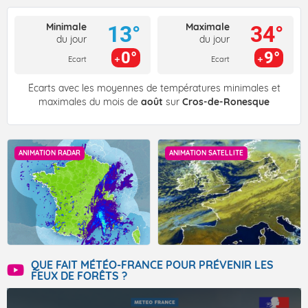
Minimale
Maximale
13°
34°
du jour
du jour
0°
9°
Ecart
Ecart
Écarts avec les moyennes de températures minimales et
maximales du mois de
août
sur
Cros-de-Ronesque
ANIMATION RADAR
ANIMATION SATELLITE
QUE FAIT MÉTÉO-FRANCE POUR PRÉVENIR LES
FEUX DE FORÊTS ?