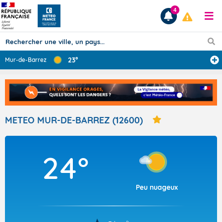
4
23°
Mur-de-Barrez
Prévisions
TOUS LES RÉSULTATS
METEO MUR-DE-BARREZ (12600)
Articles
24°
Peu nuageux