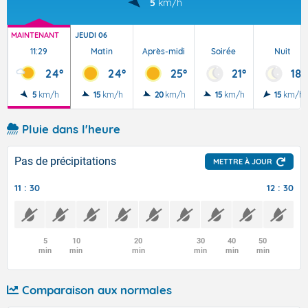
5
km/h
MAINTENANT
JEUDI 06
11:29
Matin
Après-midi
Soirée
Nuit
24°
24°
25°
21°
18°
5
km/h
15
km/h
20
km/h
15
km/h
15
km/h
Pluie dans l'heure
Pas de précipitations
METTRE À JOUR
11 : 30
12 : 30
5
10
20
30
40
50
min
min
min
min
min
min
Comparaison aux normales