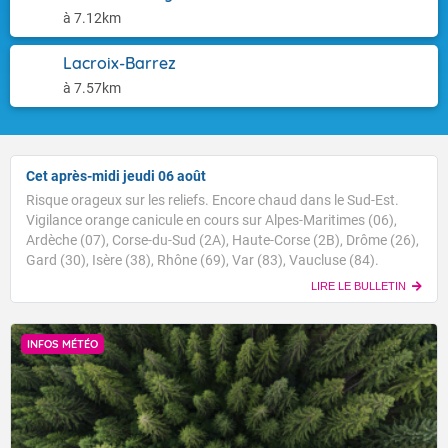
à 7.12km
Lacroix-Barrez
à 7.57km
Cet après-midi jeudi 06 août
Risque orageux sur les reliefs. Encore chaud dans le Sud-Est.
Vigilance orange canicule en cours sur Alpes-Maritimes (06),
Ardèche (07), Corse-du-Sud (2A), Haute-Corse (2B), Drôme (26),
Gard (30), Isère (38), Rhône (69), Var (83), Vaucluse (84).
LIRE LE BULLETIN
INFOS MÉTÉO