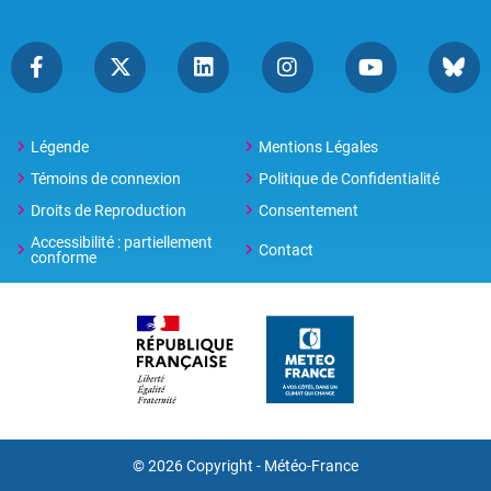
Légende
Mentions Légales
Témoins de connexion
Politique de Confidentialité
Droits de Reproduction
Consentement
Accessibilité : partiellement
Contact
conforme
© 2026 Copyright -
Météo-France