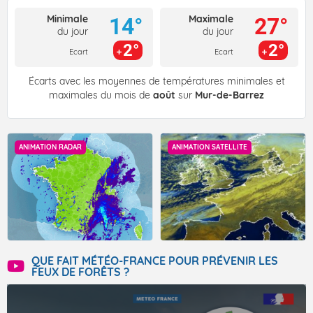
Minimale
Maximale
14°
27°
du jour
du jour
2°
2°
Ecart
Ecart
Écarts avec les moyennes de températures minimales et
maximales du mois de
août
sur
Mur-de-Barrez
ANIMATION RADAR
ANIMATION SATELLITE
QUE FAIT MÉTÉO-FRANCE POUR PRÉVENIR LES
FEUX DE FORÊTS ?