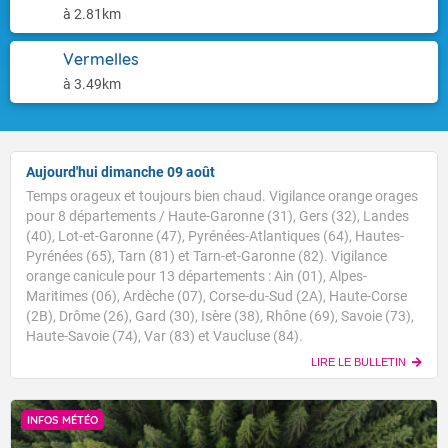
à 2.81km
Vermelles
à 3.49km
Aujourd'hui dimanche 09 août
Temps orageux et toujours bien chaud. Vigilance orange orages
pour 8 départements / Haute-Garonne (31), Gers (32), Landes
(40), Lot-et-Garonne (47), Pyrénées-Atlantiques (64), Hautes-
Pyrénées (65), Tarn (81) et Tarn-et-Garonne (82). Vigilance
orange canicule pour 13 départements : Ain (01), Alpes-
Maritimes (06), Ardèche (07), Corse-du-Sud (2A), Haute-Corse
(2B), Drôme (26), Gard (30), Isère (38), Rhône (69), Savoie (73),
Haute-Savoie (74), Var (83) et Vaucluse (84).
LIRE LE BULLETIN
INFOS MÉTÉO