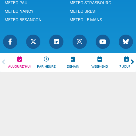
METEO PAU
METEO STRASBOURG
METEO NANCY
METEO BREST
METEO BESANCON
METEO LE MANS
Légende
Mentions Légales
AUJOURD'HUI
PAR HEURE
DEMAIN
WEEK-END
7 JOURS
Témoins de connexion
Politique de Confidentialité
Droits de Reproduction
Consentement
Accessibilité : partiellement
Contact
conforme