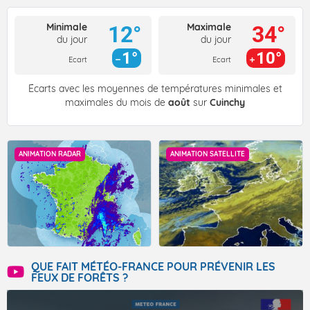
Minimale
Maximale
12°
34°
du jour
du jour
1°
10°
Ecart
Ecart
Écarts avec les moyennes de températures minimales et
maximales du mois de
août
sur
Cuinchy
ANIMATION RADAR
ANIMATION SATELLITE
QUE FAIT MÉTÉO-FRANCE POUR PRÉVENIR LES
FEUX DE FORÊTS ?