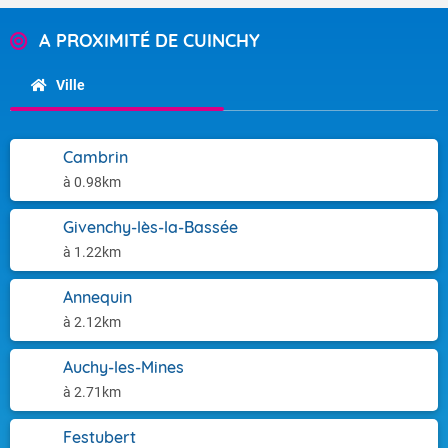
A PROXIMITÉ DE CUINCHY
Ville
Cambrin
à 0.98km
Givenchy-lès-la-Bassée
à 1.22km
Annequin
à 2.12km
Auchy-les-Mines
à 2.71km
Festubert