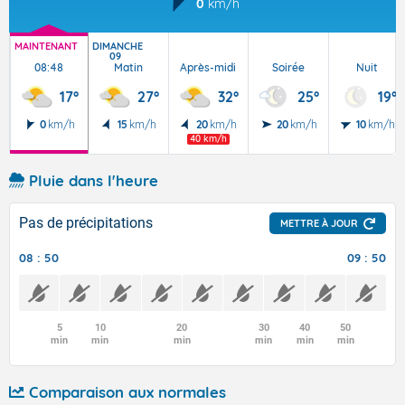
0
km/h
MAINTENANT
DIMANCHE
09
08:48
Matin
Après-midi
Soirée
Nuit
17°
27°
32°
25°
19°
0
km/h
15
km/h
20
km/h
20
km/h
10
km/h
40 km/h
Pluie dans l'heure
Pas de précipitations
METTRE À JOUR
08 : 50
09 : 50
5
10
20
30
40
50
min
min
min
min
min
min
Comparaison aux normales