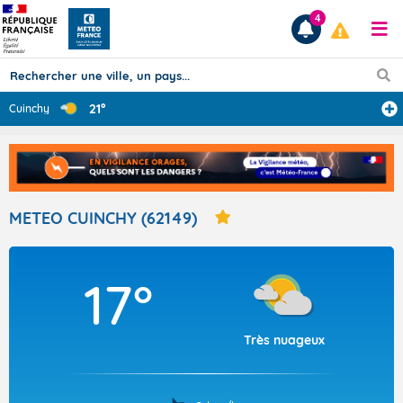
4
21°
Cuinchy
Prévisions
TOUS LES RÉSULTATS
METEO CUINCHY (62149)
Articles
17°
Très nuageux