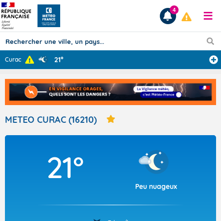
4
21°
Curac
Prévisions
TOUS LES RÉSULTATS
METEO CURAC (16210)
Articles
21°
Peu nuageux