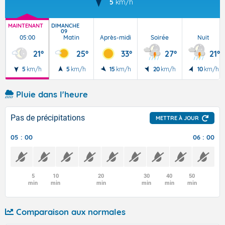
5
km/h
MAINTENANT
DIMANCHE
09
05:00
Matin
Après-midi
Soirée
Nuit
21°
25°
33°
27°
21°
5
km/h
5
km/h
15
km/h
20
km/h
10
km/h
Pluie dans l'heure
Pas de précipitations
METTRE À JOUR
05 : 00
06 : 00
5
10
20
30
40
50
min
min
min
min
min
min
Comparaison aux normales