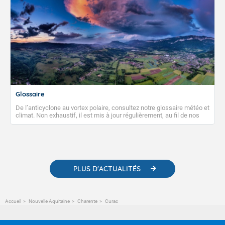
Glossaire
De l’anticyclone au vortex polaire, consultez notre glossaire météo et
climat. Non exhaustif, il est mis à jour régulièrement, au fil de nos
publications. Vous y trouverez également des liens utiles vers nos
contenus pédagogiques concernant les phénomènes
météorologiques et des informations scientifiques sur le
changement climatique.
PLUS D'ACTUALITÉS
Accueil
Nouvelle Aquitaine
Charente
Curac