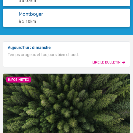
à 4.07km
Montboyer
à 5.10km
Aujourd'hui : dimanche
Temps orageux et toujours bien chaud.
LIRE LE BULLETIN
INFOS MÉTÉO