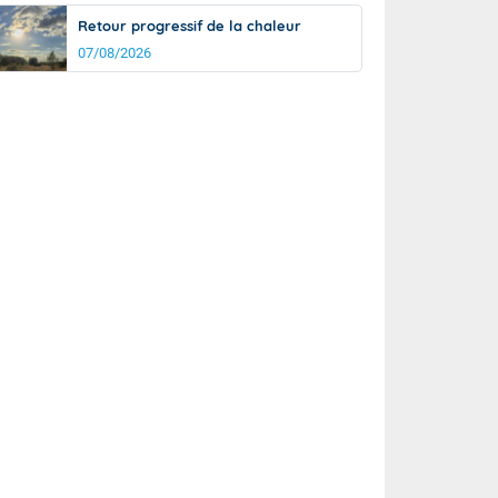
Retour progressif de la chaleur
07/08/2026
rée
Nuit
25°
18°
km/h
5
km/h