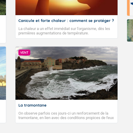
Fermer
Canicule et forte chaleur : comment se protéger ?
La chaleur a un effet immédiat sur l’organisme, dès les
premières augmentations de température.
VENT
La tramontane
On observe parfois ces jours-ci un renforcement de la
tramontane, en lien avec des conditions propices de feux
de forêt. Mais qu'est-ce que la tramontane ? Quelles sont
ses caractéristiques ? La tramontane est un vent
turbulent soufflant de secteur nord-ouest à nord, ou ouest