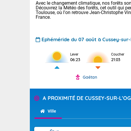
Avec le changement climatique, nos forêts sont
Découvrez la Météo des forêts, cet outil qui pe
Toulouse, où l'on retrouve Jean-Christophe Vi
France.
Ephéméride du 07 août à Cussey-sur-
Voici les tem
Lever
Coucher
06:23
21:03
: 18/25 Paris
Clermont-Fd :
Limoges : 21/
Gaétan
Lille : 18/26
TENDANCE P
Cet après-mi
Pour la sema
A PROXIMITÉ DE CUSSEY-SUR-L'O
Calme, enso
Cette semain
temps devrait 
Ville
La journée s'
territoire. Se
Tendance des
chaîne des Py
2026 :
mistral souff