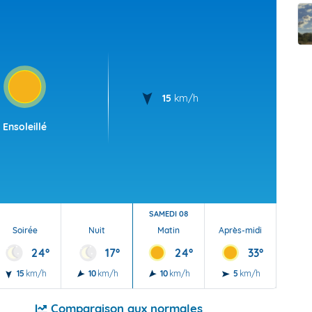
t Futuna
oid
15
km/h
Ensoleillé
SAMEDI 08
Soirée
Nuit
Matin
Après-midi
Soi
24°
17°
24°
33°
15
km/h
10
km/h
10
km/h
5
km/h
5
Comparaison aux normales