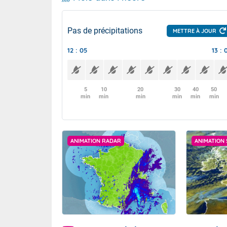
Pas de précipitations
METTRE À JOUR
12 : 05
13 : 
5
10
20
30
40
50
min
min
min
min
min
min
ANIMATION RADAR
ANIMATION 