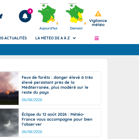
4
Vigilance
météo
Aujourd'hui
Demain
OS ACTUALITÉS
LA MÉTÉO DE A À Z
Articles
ngers
Feux de forêts : danger élevé à très
Phénomènes dangereux de J+2 à J+7
élevé persistant près de la
civile
Méditerranée, plus modéré sur le
Avertissement pluies intenses à l'échelle
reste du pays
des communes (Apic)
és
06/08/2026
Bulletins Marine
ateur de
Bulletins d'estimation du risque
Éclipse du 12 août 2026 : Météo-
d'avalanche
France vous accompagne pour bien
-pompier
l'observer
Météo des forêts
06/08/2026
Vigicrues