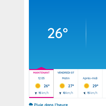
Wallis e
Grand fr
26°
MAINTENANT
VENDREDI 07
12:05
Matin
Après-midi
26°
27°
29°
15
km/h
10
km/h
15
km/h
Pluie dans l'heure