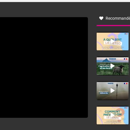
à nord-ouest, dans un secteur qui part du Roussillon à la
vallée de l’Aude et à l’ouest de l’Hérault. L’étymologie de
ce vent vient du latin trasmontanus, signifiant au-delà des
monts, en allusion aux régions montagneuses d’où
Recommandé
provient ce vent.