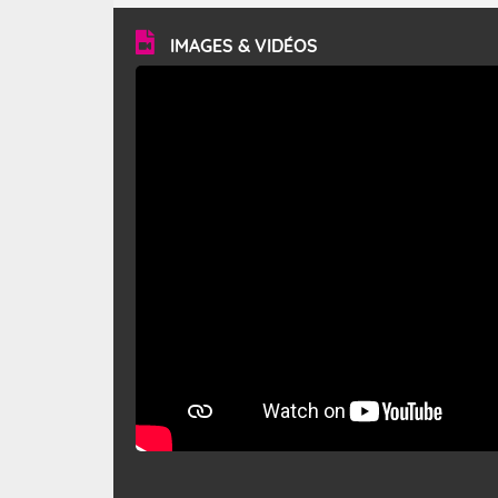
vitesse moyenne de 50 km/h et atteindre 80 à 100 km/h
en rafales, parfois davantage. Il parcourt la basse vallée
du Rhône et la Provence et envahit le littoral
IMAGES & VIDÉOS
méditerranéen à partir de la Camargue.