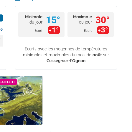
Minimale
Maximale
15°
30°
du jour
du jour
1°
3°
05
Ecart
Ecart
Écarts avec les moyennes de températures
minimales et maximales du mois de
août
sur
Cussey-sur-l'Ognon
SATELLITE