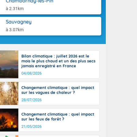
Chambornay-lès-Pin
aison.
n peu moins
à 2.31km
t 25 à 30
0 à 35 degrés
Sauvagney
rranéen.
à 3.07km
Bilan climatique : juillet 2026 est le
-France jusque
mois le plus chaud et un des plus secs
sur la Corse.
jamais enregistré en France
des Pyrénées,
04/08/2026
. En marge de
rection de la
Changement climatique : quel impact
di. En soirée,
sur les vagues de chaleur ?
 sur
e thermomètre
28/07/2026
squ'à 22 à 24,
culier, sur le
Changement climatique : quel impact
, hors côtes
sur les feux de forêt ?
nt 38 ou 39
21/05/2026