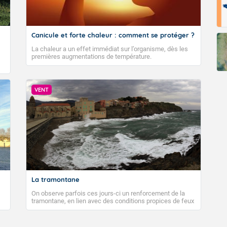
Canicule et forte chaleur : comment se protéger ?
La chaleur a un effet immédiat sur l’organisme, dès les
premières augmentations de température.
VENT
La tramontane
On observe parfois ces jours-ci un renforcement de la
tramontane, en lien avec des conditions propices de feux
de forêt. Mais qu'est-ce que la tramontane ? Quelles sont
ses caractéristiques ? La tramontane est un vent
turbulent soufflant de secteur nord-ouest à nord, ou ouest