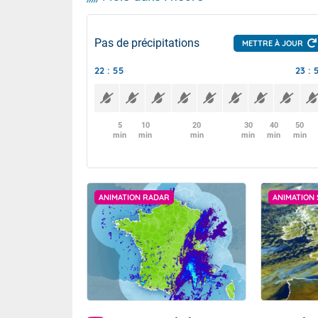
Pas de précipitations
METTRE À JOUR
22 : 55
23 : 
5
10
20
30
40
50
min
min
min
min
min
min
ANIMATION RADAR
ANIMATION 