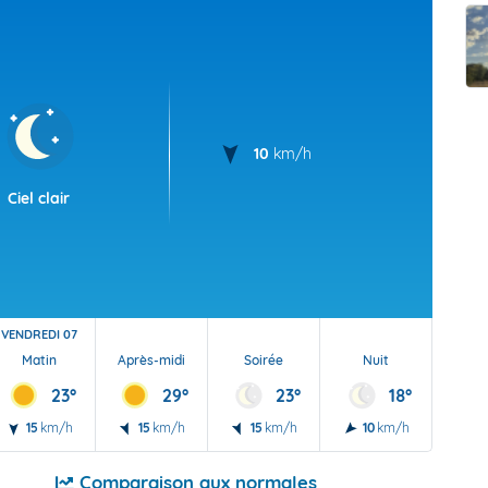
t Futuna
oid
10
km/h
Ciel clair
VENDREDI 07
Matin
Après-midi
Soirée
Nuit
23°
29°
23°
18°
15
km/h
15
km/h
15
km/h
10
km/h
Comparaison aux normales