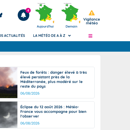
4
Vigilance
météo
Aujourd'hui
Demain
OS ACTUALITÉS
LA MÉTÉO DE A À Z
Articles
ngers
Feux de forêts : danger élevé à très
Phénomènes dangereux de J+2 à J+7
élevé persistant près de la
civile
Méditerranée, plus modéré sur le
Avertissement pluies intenses à l'échelle
reste du pays
des communes (Apic)
és
06/08/2026
Bulletins Marine
ateur de
Bulletins d'estimation du risque
Éclipse du 12 août 2026 : Météo-
d'avalanche
France vous accompagne pour bien
-pompier
l'observer
Météo des forêts
06/08/2026
Vigicrues