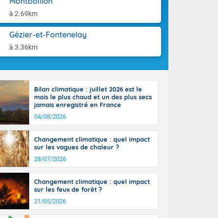
Montboillon
ttoral l'après-
aison.
n général, 14
à 2.69km
r
sse, il fait
Gézier-et-Fontenelay
ouvent 30 à 35
à 3.36km
Bilan climatique : juillet 2026 est le
mois le plus chaud et un des plus secs
jamais enregistré en France
04/08/2026
Changement climatique : quel impact
sur les vagues de chaleur ?
28/07/2026
Changement climatique : quel impact
sur les feux de forêt ?
21/05/2026