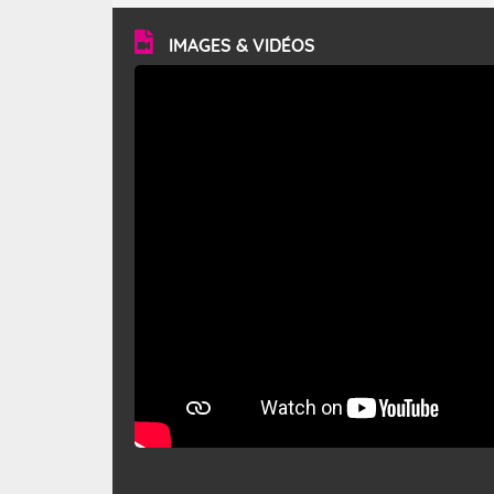
vitesse moyenne de 50 km/h et atteindre 80 à 100 km/h
en rafales, parfois davantage. Il parcourt la basse vallée
du Rhône et la Provence et envahit le littoral
IMAGES & VIDÉOS
méditerranéen à partir de la Camargue.