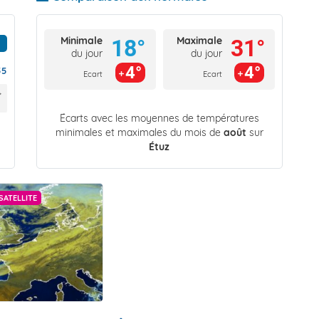
Minimale
Maximale
18°
31°
du jour
du jour
4°
4°
55
Ecart
Ecart
Écarts avec les moyennes de températures
minimales et maximales du mois de
août
sur
Étuz
SATELLITE