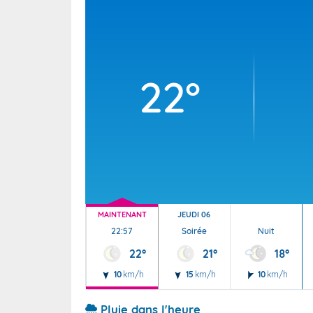
Wallis e
Grand fr
22°
MAINTENANT
JEUDI 06
22:57
Soirée
Nuit
22°
21°
18°
10
km/h
15
km/h
10
km/h
Pluie dans l'heure