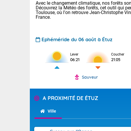
Avec le changement climatique, nos forêts sont
Découvrez la Météo des forêts, cet outil qui pe
Toulouse, où l'on retrouve Jean-Christophe Vi
France.
Ephéméride du 06 août à Étuz
Lever
Coucher
Voici les tem
06:21
21:05
28 Lyon : 31 
: 27 Nancy : 
31 Lille : 26 
Sauveur
TENDANCE P
Demain : ven
Pour la sema
A PROXIMITÉ DE ÉTUZ
Calme, enso
Cette semain
La journée s'
temps devrait 
Ville
territoire. O
Tendance des
pyrénéennes, l
2026 :
alors que la 