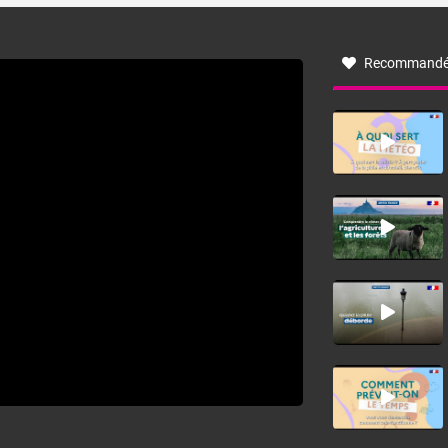
à nord-ouest, dans un secteur qui part du Roussillon à la
vallée de l’Aude et à l’ouest de l’Hérault. L’étymologie de
ce vent vient du latin trasmontanus, signifiant au-delà des
monts, en allusion aux régions montagneuses d’où
Recommandé
provient ce vent.