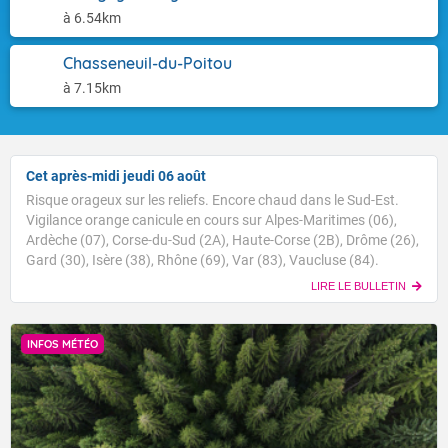
à 6.54km
Chasseneuil-du-Poitou
à 7.15km
Cet après-midi jeudi 06 août
Risque orageux sur les reliefs. Encore chaud dans le Sud-Est.
Vigilance orange canicule en cours sur Alpes-Maritimes (06),
Ardèche (07), Corse-du-Sud (2A), Haute-Corse (2B), Drôme (26),
Gard (30), Isère (38), Rhône (69), Var (83), Vaucluse (84).
LIRE LE BULLETIN
INFOS MÉTÉO