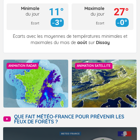
Minimale
Maximale
11°
27°
du jour
du jour
3°
0°
Ecart
Ecart
Écarts avec les moyennes de températures minimales et
maximales du mois de
août
sur
Dissay
ANIMATION RADAR
ANIMATION SATELLITE
QUE FAIT MÉTÉO-FRANCE POUR PRÉVENIR LES
FEUX DE FORÊTS ?