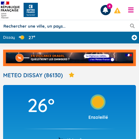
4
27°
Dissay
Prévisions
TOUS LES RÉSULTATS
METEO DISSAY (86130)
Articles
26°
Ensoleillé