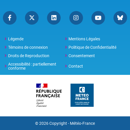
Légende
Mentions Légales
Témoins de connexion
Politique de Confidentialité
Droits de Reproduction
Consentement
Accessibilité : partiellement
Contact
conforme
© 2026 Copyright -
Météo-France