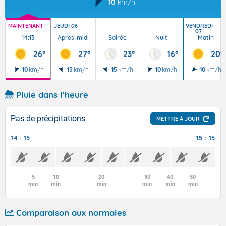
10
km/h
MAINTENANT
JEUDI 06
VENDREDI
07
14:13
Après-midi
Soirée
Nuit
Matin
26°
27°
23°
16°
20°
10
km/h
15
km/h
15
km/h
10
km/h
10
km/h
Pluie dans l'heure
Pas de précipitations
METTRE À JOUR
14 : 15
15 : 15
5
10
20
30
40
50
min
min
min
min
min
min
Comparaison aux normales