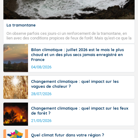
Fermer
La tramontane
On observe parfois ces jours-ci un renforcement de la tramontane, en
lien avec des conditions propices de feux de forêt. Mais qu'est-ce que la
tramontane ? Quelles sont ses caractéristiques ? La tramontane est un
vent turbulent soufflant de secteur nord-ouest à nord, ou ouest à nord-
Bilan climatique : juillet 2026 est le mois le plus
ouest, dans un secteur qui part du Roussillon à la vallée de l’Aude et à
chaud et un des plus secs jamais enregistré en
l’ouest de l’Hérault. L’étymologie de ce vent vient du latin trasmontanus,
France
signifiant au-delà des monts, en allusion aux régions montagneuses
d’où provient ce vent.
04/08/2026
Changement climatique : quel impact sur les
vagues de chaleur ?
28/07/2026
Changement climatique : quel impact sur les feux
de forêt ?
21/05/2026
Quel climat futur dans votre région ?