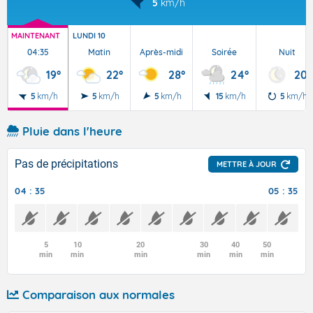
5
km/h
MAINTENANT
LUNDI 10
04:35
Matin
Après-midi
Soirée
Nuit
19°
22°
28°
24°
20°
5
km/h
5
km/h
5
km/h
15
km/h
5
km/h
Pluie dans l'heure
Pas de précipitations
METTRE À JOUR
04 : 35
05 : 35
5
10
20
30
40
50
min
min
min
min
min
min
Comparaison aux normales