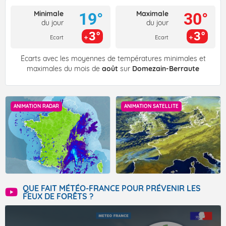
Minimale
Maximale
19°
30°
du jour
du jour
3°
3°
Ecart
Ecart
Écarts avec les moyennes de températures minimales et
maximales du mois de
août
sur
Domezain-Berraute
ANIMATION RADAR
ANIMATION SATELLITE
QUE FAIT MÉTÉO-FRANCE POUR PRÉVENIR LES
FEUX DE FORÊTS ?