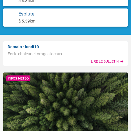
à 4.86km
Espiute
à 5.39km
Demain : lundi10
Forte chaleur et orages locaux
LIRE LE BULLETIN
INFOS MÉTÉO