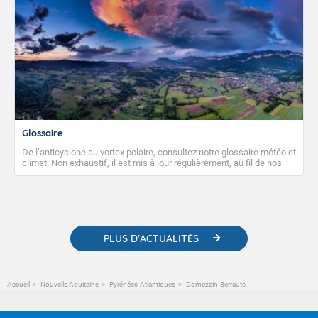
Glossaire
De l’anticyclone au vortex polaire, consultez notre glossaire météo et
climat. Non exhaustif, il est mis à jour régulièrement, au fil de nos
publications. Vous y trouverez également des liens utiles vers nos
contenus pédagogiques concernant les phénomènes
météorologiques et des informations scientifiques sur le
changement climatique.
PLUS D'ACTUALITÉS
Accueil
Nouvelle Aquitaine
Pyrénées-Atlantiques
Domezain-Berraute