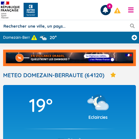
4
20°
Domezain-Berrau
...
Prévisions
TOUS LES RÉSULTATS
METEO DOMEZAIN-BERRAUTE (64120)
Articles
19°
Eclaircies