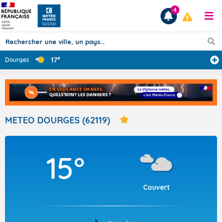
4
17°
Dourges
Prévisions
TOUS LES RÉSULTATS
METEO DOURGES (62119)
Articles
15°
Couvert