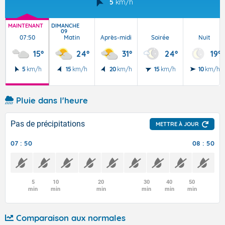
5
km/h
MAINTENANT
DIMANCHE
09
07:50
Matin
Après-midi
Soirée
Nuit
15°
24°
31°
24°
19°
5
km/h
15
km/h
20
km/h
15
km/h
10
km/h
Pluie dans l'heure
Pas de précipitations
METTRE À JOUR
07 : 50
08 : 50
5
10
20
30
40
50
min
min
min
min
min
min
Comparaison aux normales