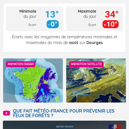
Minimale
Maximale
13°
34°
du jour
du jour
0°
10°
Ecart
Ecart
Écarts avec les moyennes de températures minimales et
maximales du mois de
août
sur
Dourges
ANIMATION RADAR
ANIMATION SATELLITE
QUE FAIT MÉTÉO-FRANCE POUR PRÉVENIR LES
FEUX DE FORÊTS ?