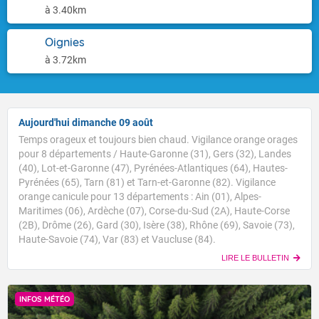
à 3.40km
Oignies
à 3.72km
Aujourd'hui dimanche 09 août
Temps orageux et toujours bien chaud. Vigilance orange orages
pour 8 départements / Haute-Garonne (31), Gers (32), Landes
(40), Lot-et-Garonne (47), Pyrénées-Atlantiques (64), Hautes-
Pyrénées (65), Tarn (81) et Tarn-et-Garonne (82). Vigilance
orange canicule pour 13 départements : Ain (01), Alpes-
Maritimes (06), Ardèche (07), Corse-du-Sud (2A), Haute-Corse
(2B), Drôme (26), Gard (30), Isère (38), Rhône (69), Savoie (73),
Haute-Savoie (74), Var (83) et Vaucluse (84).
LIRE LE BULLETIN
INFOS MÉTÉO