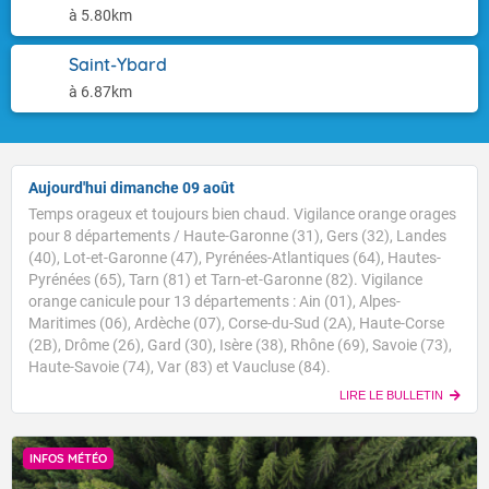
à 5.80km
Saint-Ybard
à 6.87km
Aujourd'hui dimanche 09 août
Temps orageux et toujours bien chaud. Vigilance orange orages
pour 8 départements / Haute-Garonne (31), Gers (32), Landes
(40), Lot-et-Garonne (47), Pyrénées-Atlantiques (64), Hautes-
Pyrénées (65), Tarn (81) et Tarn-et-Garonne (82). Vigilance
orange canicule pour 13 départements : Ain (01), Alpes-
Maritimes (06), Ardèche (07), Corse-du-Sud (2A), Haute-Corse
(2B), Drôme (26), Gard (30), Isère (38), Rhône (69), Savoie (73),
Haute-Savoie (74), Var (83) et Vaucluse (84).
LIRE LE BULLETIN
INFOS MÉTÉO