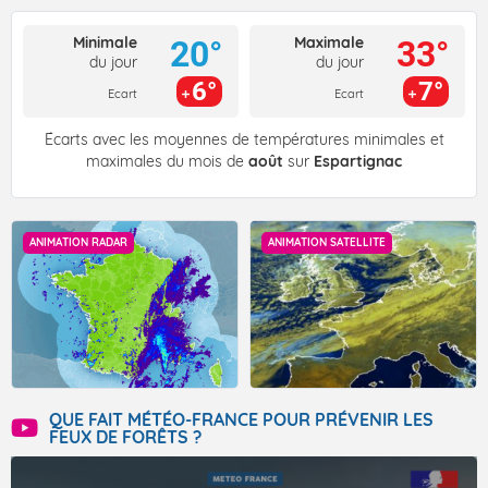
Minimale
Maximale
20°
33°
du jour
du jour
6°
7°
Ecart
Ecart
Écarts avec les moyennes de températures minimales et
maximales du mois de
août
sur
Espartignac
ANIMATION RADAR
ANIMATION SATELLITE
QUE FAIT MÉTÉO-FRANCE POUR PRÉVENIR LES
FEUX DE FORÊTS ?