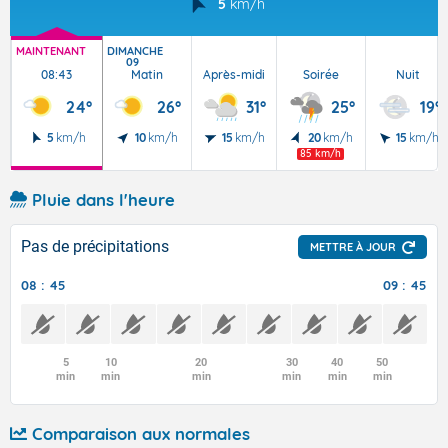
5
km/h
MAINTENANT
DIMANCHE
09
08:43
Matin
Après-midi
Soirée
Nuit
24°
26°
31°
25°
19°
5
km/h
10
km/h
15
km/h
20
km/h
15
km/h
85 km/h
Pluie dans l'heure
Pas de précipitations
METTRE À JOUR
08 : 45
09 : 45
5
10
20
30
40
50
min
min
min
min
min
min
Comparaison aux normales