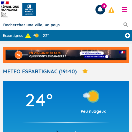
4
22°
Espartignac
Prévisions
TOUS LES RÉSULTATS
METEO ESPARTIGNAC (19140)
Articles
24°
Peu nuageux