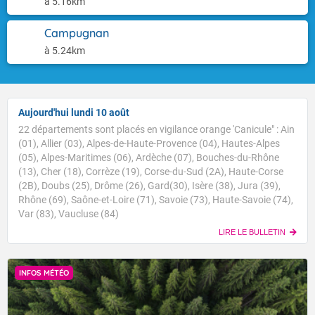
à 5.16km
Campugnan
à 5.24km
Aujourd'hui lundi 10 août
22 départements sont placés en vigilance orange 'Canicule" : Ain
(01), Allier (03), Alpes-de-Haute-Provence (04), Hautes-Alpes
(05), Alpes-Maritimes (06), Ardèche (07), Bouches-du-Rhône
(13), Cher (18), Corrèze (19), Corse-du-Sud (2A), Haute-Corse
(2B), Doubs (25), Drôme (26), Gard(30), Isère (38), Jura (39),
Rhône (69), Saône-et-Loire (71), Savoie (73), Haute-Savoie (74),
Var (83), Vaucluse (84)
LIRE LE BULLETIN
INFOS MÉTÉO