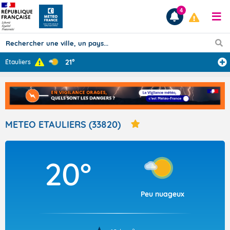
4
21°
Étauliers
Prévisions
TOUS LES RÉSULTATS
METEO ETAULIERS (33820)
Articles
20°
Peu nuageux