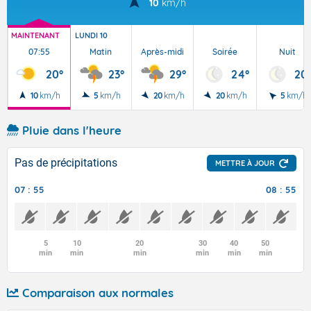
10
km/h
MAINTENANT
LUNDI 10
07:55
Matin
Après-midi
Soirée
Nuit
20°
23°
29°
24°
20
10
km/h
5
km/h
20
km/h
20
km/h
5
km/h
Pluie dans l'heure
Pas de précipitations
METTRE À JOUR
07 : 55
08 : 55
5
10
20
30
40
50
min
min
min
min
min
min
Comparaison aux normales