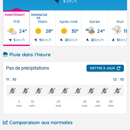
5
km/h
MAINTENANT
DIMANCHE
09
11:10
Matin
Après-midi
Soirée
Nuit
24°
28°
30°
24°
19°
5
km/h
10
km/h
20
km/h
20
km/h
10
km/h
Pluie dans l'heure
Pas de précipitations
METTRE À JOUR
11 : 10
12 : 10
5
10
20
30
40
50
min
min
min
min
min
min
Comparaison aux normales