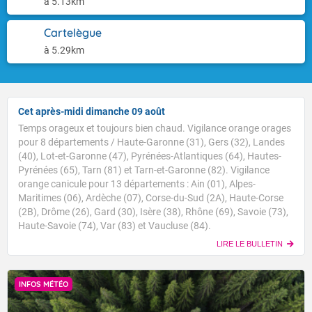
à 5.13km
Cartelègue
à 5.29km
Cet après-midi dimanche 09 août
Temps orageux et toujours bien chaud. Vigilance orange orages
pour 8 départements / Haute-Garonne (31), Gers (32), Landes
(40), Lot-et-Garonne (47), Pyrénées-Atlantiques (64), Hautes-
Pyrénées (65), Tarn (81) et Tarn-et-Garonne (82). Vigilance
orange canicule pour 13 départements : Ain (01), Alpes-
Maritimes (06), Ardèche (07), Corse-du-Sud (2A), Haute-Corse
(2B), Drôme (26), Gard (30), Isère (38), Rhône (69), Savoie (73),
Haute-Savoie (74), Var (83) et Vaucluse (84).
LIRE LE BULLETIN
INFOS MÉTÉO