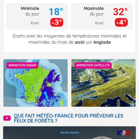
Minimale
Maximale
18°
32°
du jour
du jour
3°
4°
Ecart
Ecart
Écarts avec les moyennes de températures minimales et
maximales du mois de
août
sur
Anglade
ANIMATION RADAR
ANIMATION SATELLITE
QUE FAIT MÉTÉO-FRANCE POUR PRÉVENIR LES
FEUX DE FORÊTS ?