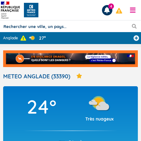
4
27°
Anglade
Prévisions
TOUS LES RÉSULTATS
METEO ANGLADE (33390)
Articles
24°
Très nuageux