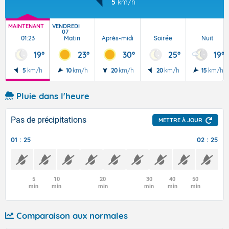
5
km/h
MAINTENANT
VENDREDI
07
01:23
Matin
Après-midi
Soirée
Nuit
19°
23°
30°
25°
19°
5
km/h
10
km/h
20
km/h
20
km/h
15
km/h
Pluie dans l'heure
Pas de précipitations
METTRE À JOUR
01 : 25
02 : 25
5
10
20
30
40
50
min
min
min
min
min
min
Comparaison aux normales