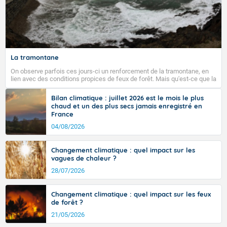
La tramontane
On observe parfois ces jours-ci un renforcement de la tramontane, en
lien avec des conditions propices de feux de forêt. Mais qu'est-ce que la
tramontane ? Quelles sont ses caractéristiques ? La tramontane est un
vent turbulent soufflant de secteur nord-ouest à nord, ou ouest à nord-
Bilan climatique : juillet 2026 est le mois le plus
ouest, dans un secteur qui part du Roussillon à la vallée de l’Aude et à
chaud et un des plus secs jamais enregistré en
l’ouest de l’Hérault. L’étymologie de ce vent vient du latin trasmontanus,
France
signifiant au-delà des monts, en allusion aux régions montagneuses
d’où provient ce vent.
04/08/2026
Changement climatique : quel impact sur les
vagues de chaleur ?
28/07/2026
Changement climatique : quel impact sur les feux
de forêt ?
21/05/2026