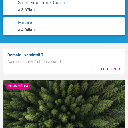
Saint-Seurin-de-Cursac
à 3.67km
Mazion
à 4.04km
Demain : vendredi 7
Calme, ensoleillé et plus chaud.
LIRE LE BULLETIN
INFOS MÉTÉO