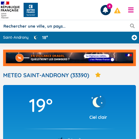
4
18°
Saint-Androny
Prévisions
TOUS LES RÉSULTATS
METEO SAINT-ANDRONY (33390)
Articles
19°
Ciel clair