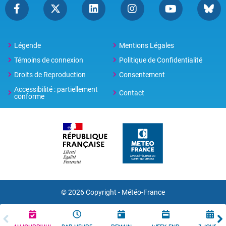
Légende
Mentions Légales
Témoins de connexion
Politique de Confidentialité
Droits de Reproduction
Consentement
Accessibilité : partiellement
Contact
conforme
© 2026 Copyright -
Météo-France