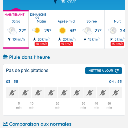
10
km/h
MAINTENANT
DIMANCHE
09
03:56
Matin
Après-midi
Soirée
Nuit
22°
29°
33°
27°
24°
10
km/h
20
km/h
20
km/h
15
km/h
5
km/h
40 km/h
40 km/h
45 km/h
Pluie dans l'heure
Pas de précipitations
METTRE À JOUR
03 : 55
04 : 55
5
10
20
30
40
50
min
min
min
min
min
min
Comparaison aux normales