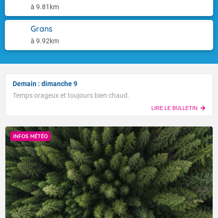
à 9.81km
Grans
à 9.92km
Demain : dimanche 9
Temps orageux et toujours bien chaud.
LIRE LE BULLETIN
INFOS MÉTÉO