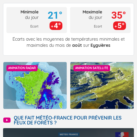
Minimale
Maximale
21°
35°
du jour
du jour
4°
5°
Ecart
Ecart
Écarts avec les moyennes de températures minimales et
maximales du mois de
août
sur
Eyguières
ANIMATION RADAR
ANIMATION SATELLITE
QUE FAIT MÉTÉO-FRANCE POUR PRÉVENIR LES
FEUX DE FORÊTS ?