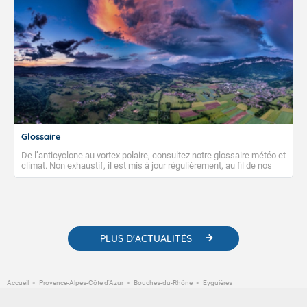
Glossaire
De l’anticyclone au vortex polaire, consultez notre glossaire météo et
climat. Non exhaustif, il est mis à jour régulièrement, au fil de nos
publications. Vous y trouverez également des liens utiles vers nos
contenus pédagogiques concernant les phénomènes
météorologiques et des informations scientifiques sur le
changement climatique.
PLUS D'ACTUALITÉS
Accueil
Provence-Alpes-Côte d'Azur
Bouches-du-Rhône
Eyguières