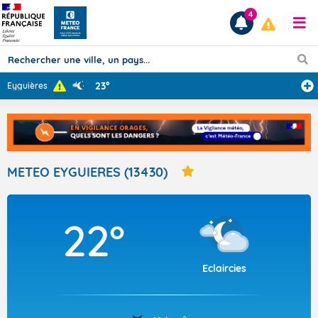
4
23°
Eyguières
Prévisions
TOUS LES RÉSULTATS
METEO EYGUIERES (13430)
Articles
22°
Eclaircies