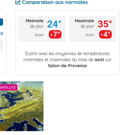
Comparaison aux normales
Minimale
Maximale
24°
35°
du jour
du jour
7°
4°
40
Ecart
Ecart
Écarts avec les moyennes de températures
minimales et maximales du mois de
août
sur
Salon-de-Provence
SATELLITE