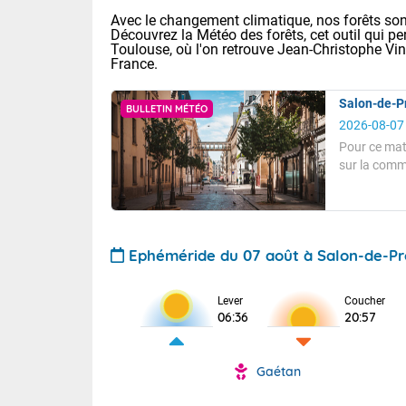
Avec le changement climatique, nos forêts sont
Découvrez la Météo des forêts, cet outil qui pe
Toulouse, où l'on retrouve Jean-Christophe Vi
France.
Salon-de-Pr
BULLETIN MÉTÉO
2026-08-07
Pour ce mat
sur la comm
La températ
Voici les tem
assez fort,
Pour ce matin
: 11/25 Paris
Clermont-Fd :
A 8 heures, l
hectopascals
Ephéméride du 07 août à Salon-de-P
Limoges : 17/
TENDANCE P
Lille : 12/26
Le soleil bril
Pour la sema
Lever
Coucher
Aujourd'hui 
06:36
20:57
La températur
Cette semain
Calme, enso
temps devrait 
Vent assez fo
Tendance des
Gaétan
La journée s'
Pour cet aprè
2026 :
territoire. Se