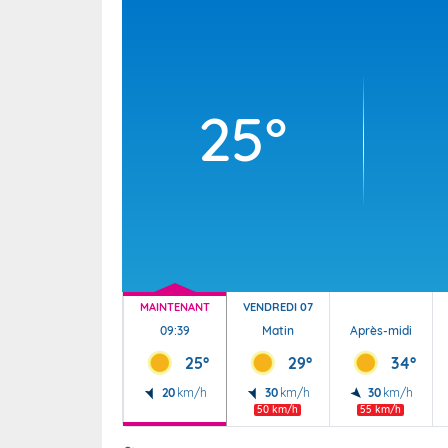
Wallis e
Grand fr
25°
MAINTENANT
VENDREDI 07
09:39
Matin
Après-midi
25°
29°
34°
20
km/h
30
km/h
30
km/h
50 km/h
55 km/h