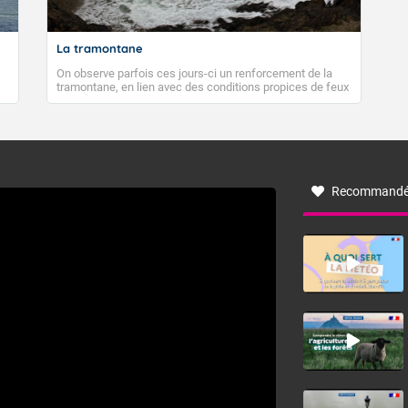
 maximales : 34 degrés.
 Sud généralement faible.
La tramontane
On observe parfois ces jours-ci un renforcement de la
tin.
tramontane, en lien avec des conditions propices de feux
de forêt. Mais qu'est-ce que la tramontane ? Quelles sont
le généreusement.
ses caractéristiques ? La tramontane est un vent
turbulent soufflant de secteur nord-ouest à nord, ou ouest
à nord-ouest, dans un secteur qui part du Roussillon à la
 minimales : 21 degrés.
vallée de l’Aude et à l’ouest de l’Hérault. L’étymologie de
ce vent vient du latin trasmontanus, signifiant au-delà des
monts, en allusion aux régions montagneuses d’où
Recommandé
provient ce vent.
rès-midi.
 l'après-midi ; soleil ensuite.
 maximales : 35 degrés.
e Sud-Sud-Ouest.
Fermer