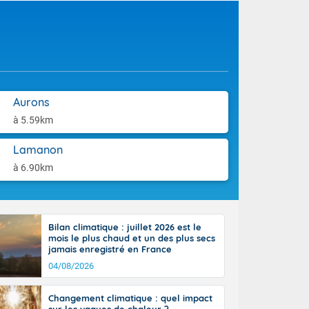
use. Le
aison.
ible. Des
n peu moins
t 25 à 30
0 à 35 degrés
rranéen.
Aurons
à 5.59km
Lamanon
à 6.90km
Bilan climatique : juillet 2026 est le
mois le plus chaud et un des plus secs
jamais enregistré en France
04/08/2026
Changement climatique : quel impact