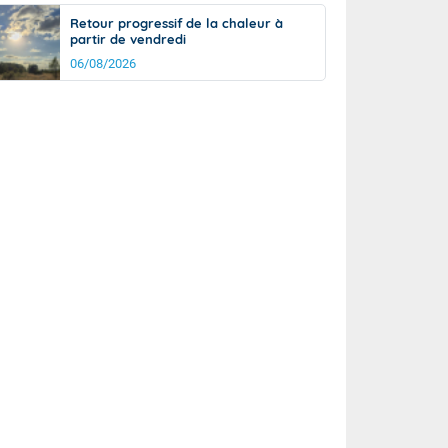
Retour progressif de la chaleur à
partir de vendredi
06/08/2026
rée
Nuit
27°
23°
km/h
5
km/h