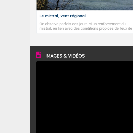
Températures
Petit vent de
Le mistral, vent régional
On observe parfois ces jours-ci un renforcement du
Pour lundi ma
mistral, en lien avec des conditions propices de feux de
forêt. Mais qu'est-ce que le mistral ? Quelles sont ses
Le soleil bril
caractéristiques ? Le mistral est un vent régional,
turbulent et généralement sec, pouvant souffler à une
vitesse moyenne de 50 km/h et atteindre 80 à 100 km/h
Températures
en rafales, parfois davantage. Il parcourt la basse vallée
du Rhône et la Provence et envahit le littoral
IMAGES & VIDÉOS
Vent faible.
méditerranéen à partir de la Camargue.
Pour lundi ap
Risque d'orage
Températures
Vent faible d