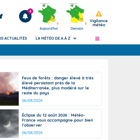
4
Vigilance
météo
Aujourd'hui
Demain
OS ACTUALITÉS
LA MÉTÉO DE A À Z
Articles
ngers
Feux de forêts : danger élevé à très
Phénomènes dangereux de J+2 à J+7
élevé persistant près de la
civile
Méditerranée, plus modéré sur le
Avertissement pluies intenses à l'échelle
reste du pays
des communes (Apic)
és
06/08/2026
Bulletins Marine
ateur de
Bulletins d'estimation du risque
Éclipse du 12 août 2026 : Météo-
d'avalanche
France vous accompagne pour bien
-pompier
l'observer
Météo des forêts
06/08/2026
Vigicrues