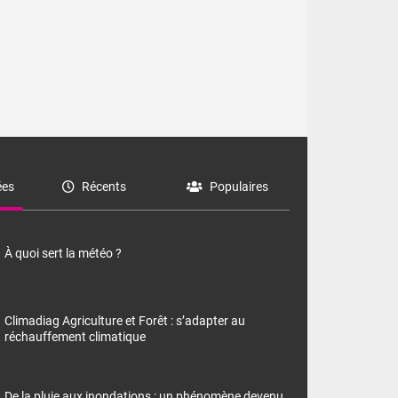
es
Récents
Populaires
À quoi sert la météo ?
Climadiag Agriculture et Forêt : s’adapter au
réchauffement climatique
De la pluie aux inondations : un phénomène devenu