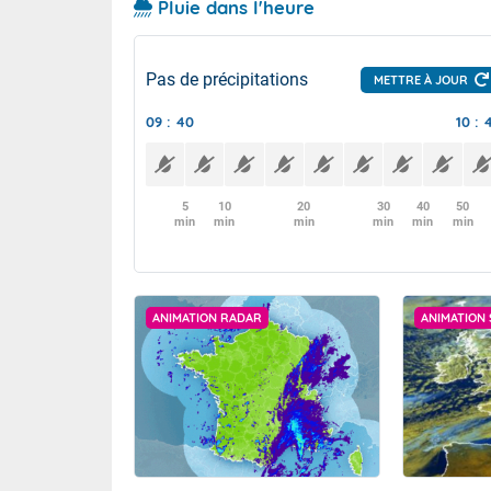
Pluie dans l'heure
Pas de précipitations
METTRE À JOUR
09 : 40
10 : 
5
10
20
30
40
50
min
min
min
min
min
min
ANIMATION RADAR
ANIMATION 