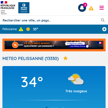
4
35°
Pélissanne
Prévisions
TOUS LES RÉSULTATS
METEO PELISSANNE (13330)
Articles
34°
Très nuageux