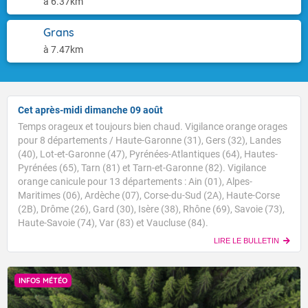
à 6.37km
Grans
à 7.47km
Cet après-midi dimanche 09 août
Temps orageux et toujours bien chaud. Vigilance orange orages
pour 8 départements / Haute-Garonne (31), Gers (32), Landes
(40), Lot-et-Garonne (47), Pyrénées-Atlantiques (64), Hautes-
Pyrénées (65), Tarn (81) et Tarn-et-Garonne (82). Vigilance
orange canicule pour 13 départements : Ain (01), Alpes-
Maritimes (06), Ardèche (07), Corse-du-Sud (2A), Haute-Corse
(2B), Drôme (26), Gard (30), Isère (38), Rhône (69), Savoie (73),
Haute-Savoie (74), Var (83) et Vaucluse (84).
LIRE LE BULLETIN
INFOS MÉTÉO