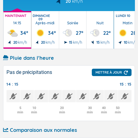
20
km/h
MAINTENANT
DIMANCHE
LUNDI 10
09
14:15
Après-midi
Soirée
Nuit
Matin
34°
34°
27°
22°
28°
20
km/h
20
km/h
15
km/h
15
km/h
10
km/h
Pluie dans l'heure
Pas de précipitations
METTRE À JOUR
14 : 15
15 : 15
5
10
20
30
40
50
min
min
min
min
min
min
Comparaison aux normales