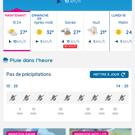
10
km/h
MAINTENANT
DIMANCHE
LUNDI 10
09
13:24
Après-midi
Soirée
Nuit
Matin
27°
32°
27°
21°
24°
10
km/h
5
km/h
15
km/h
5
km/h
5
km/h
60 km/h
Pluie dans l'heure
Pas de précipitations
METTRE À JOUR
13 : 25
14 : 25
5
10
20
30
40
50
min
min
min
min
min
min
ANIMATION RADAR
ANIMATION SATELLITE