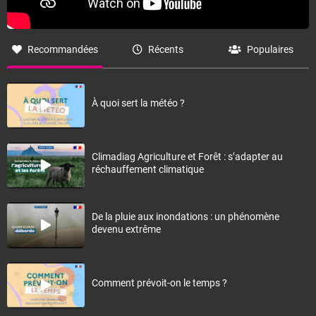
Recommandées
Récents
Populaires
À quoi sert la météo ?
Climadiag Agriculture et Forêt : s’adapter au
réchauffement climatique
De la pluie aux inondations : un phénomène
devenu extrême
Comment prévoit-on le temps ?