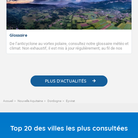
Glossaire
De l’anticyclone au vortex polaire, consultez notre glossaire météo et
climat. Non exhaustif, il est mis à jour régulièrement, au fil de nos
publications. Vous y trouverez également des liens utiles vers nos
contenus pédagogiques concernant les phénomènes
météorologiques et des informations scientifiques sur le
changement climatique.
PLUS D'ACTUALITÉS
Accueil
Nouvelle Aquitaine
Dordogne
Eyvirat
Top 20 des villes les plus consultées