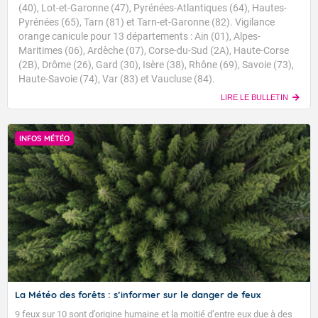
(40), Lot-et-Garonne (47), Pyrénées-Atlantiques (64), Hautes-
Pyrénées (65), Tarn (81) et Tarn-et-Garonne (82). Vigilance
orange canicule pour 13 départements : Ain (01), Alpes-
Maritimes (06), Ardèche (07), Corse-du-Sud (2A), Haute-Corse
(2B), Drôme (26), Gard (30), Isère (38), Rhône (69), Savoie (73),
Haute-Savoie (74), Var (83) et Vaucluse (84).
LIRE LE BULLETIN
INFOS MÉTÉO
La Météo des forêts : s’informer sur le danger de feux
9 feux sur 10 sont d’origine humaine et la moitié d’entre eux due à des