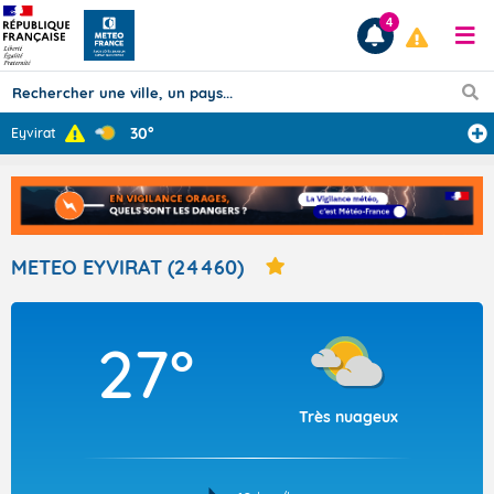
4
30°
Eyvirat
Prévisions
TOUS LES RÉSULTATS
METEO EYVIRAT (24460)
Articles
27°
Très nuageux