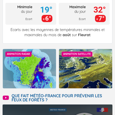
Minimale
Maximale
19°
32°
du jour
du jour
6°
7°
Ecart
Ecart
Écarts avec les moyennes de températures minimales et
maximales du mois de
août
sur
Fleurat
ANIMATION RADAR
ANIMATION SATELLITE
QUE FAIT MÉTÉO-FRANCE POUR PRÉVENIR LES
FEUX DE FORÊTS ?