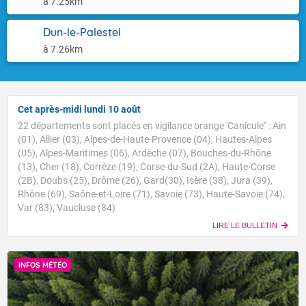
à 7.25km
Dun-le-Palestel
à 7.26km
Cet après-midi lundi 10 août
22 départements sont placés en vigilance orange 'Canicule" : Ain
(01), Allier (03), Alpes-de-Haute-Provence (04), Hautes-Alpes
(05), Alpes-Maritimes (06), Ardèche (07), Bouches-du-Rhône
(13), Cher (18), Corrèze (19), Corse-du-Sud (2A), Haute-Corse
(2B), Doubs (25), Drôme (26), Gard(30), Isère (38), Jura (39),
Rhône (69), Saône-et-Loire (71), Savoie (73), Haute-Savoie (74),
Var (83), Vaucluse (84)
LIRE LE BULLETIN
INFOS MÉTÉO