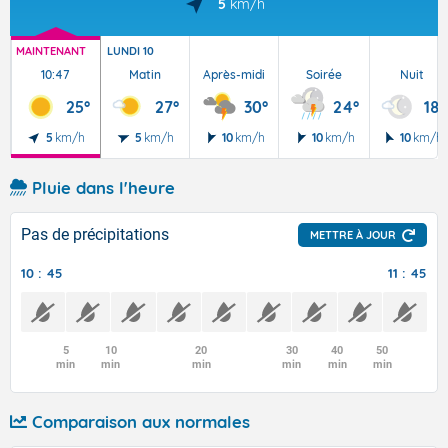
5
km/h
MAINTENANT
LUNDI 10
10:47
Matin
Après-midi
Soirée
Nuit
25°
27°
30°
24°
18°
5
km/h
5
km/h
10
km/h
10
km/h
10
km/h
Pluie dans l'heure
Pas de précipitations
METTRE À JOUR
10 : 45
11 : 45
5
10
20
30
40
50
min
min
min
min
min
min
Comparaison aux normales