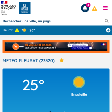
4
26°
Fleurat
Prévisions
TOUS LES RÉSULTATS
METEO FLEURAT (23320)
Articles
25°
Ensoleillé