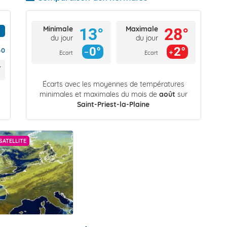
Minimale
Maximale
13°
28°
du jour
du jour
0°
2°
40
Ecart
Ecart
Écarts avec les moyennes de températures
minimales et maximales du mois de
août
sur
Saint-Priest-la-Plaine
SATELLITE