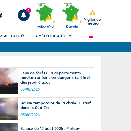
4
Vigilance
météo
Aujourd'hui
Demain
OS ACTUALITÉS
LA MÉTÉO DE A À Z
Articles
ngers
Feux de forêts : 4 départements
Phénomènes dangereux de J+2 à J+7
méditerranéens en danger très élevé
civile
dès jeudi 6 août
Avertissement pluies intenses à l'échelle
des communes (Apic)
05/08/2026
és
Bulletins Marine
Baisse temporaire de la chaleur, sauf
ateur de
Bulletins d'estimation du risque
dans le Sud-Est
d'avalanche
05/08/2026
-pompier
Météo des forêts
Vigicrues
Éclipse du 12 août 2026 : Météo-