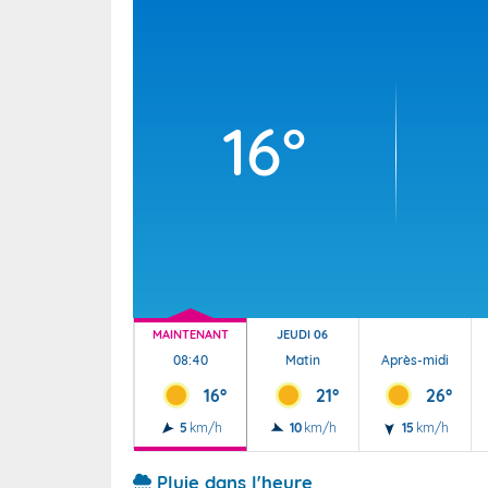
Wallis e
Grand fr
16°
MAINTENANT
JEUDI 06
08:40
Matin
Après-midi
16°
21°
26°
5
km/h
10
km/h
15
km/h
Pluie dans l'heure