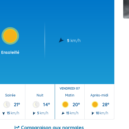
t Futuna
oid
5
km/h
Ensoleillé
VENDREDI 07
Soirée
Nuit
Matin
Après-midi
Soi
21°
14°
20°
28°
15
km/h
5
km/h
15
km/h
10
km/h
15
Comparaison aux normales