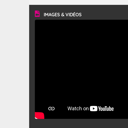
turbulent et généralement sec, pouvant souffler à une
vitesse moyenne de 50 km/h et atteindre 80 à 100 km/h
en rafales, parfois davantage. Il parcourt la basse vallée
du Rhône et la Provence et envahit le littoral
IMAGES & VIDÉOS
méditerranéen à partir de la Camargue.