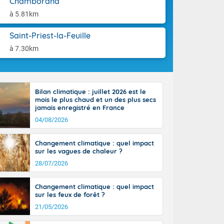
Chamborand
la Garonne.
aison.
un débordement
à 5.81km
n ensoleillée,
 nuages
Saint-Priest-la-Feuille
sionner une
à 7.30km
lpes
iques, le vent
et tramontane
 L'après-midi,
Bilan climatique : juillet 2026 est le
e-Alpes avec
mois le plus chaud et un des plus secs
r. Du nord de
jamais enregistré en France
0 degrés dans
04/08/2026
Changement climatique : quel impact
sur les vagues de chaleur ?
28/07/2026
Changement climatique : quel impact
sur les feux de forêt ?
21/05/2026