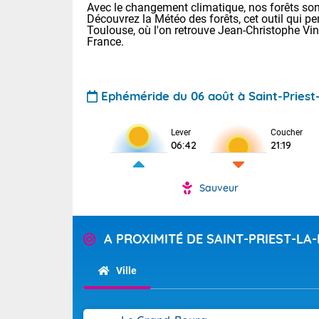
Avec le changement climatique, nos forêts sont
Découvrez la Météo des forêts, cet outil qui pe
Toulouse, où l'on retrouve Jean-Christophe Vi
France.
Ephéméride du 06 août à Saint-Priest-
Voici les tem
Lever
Coucher
06:42
21:19
: 11/23 Paris
Clermont-Fd :
Limoges : 15/
Sauveur
Lille : 15/24
TENDANCE P
Aujourd'hui j
Pour la sema
A PROXIMITÉ DE SAINT-PRIEST-LA-
Risque orag
orange cani
Cette semain
devrait rester
du-Sud (2A)
Ville
(69), Var (8
Tendance des
2026 :
Sur le Sud-Ou