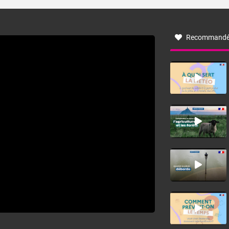
turbulent soufflant de secteur nord-ouest à nord, ou ouest
à nord-ouest, dans un secteur qui part du Roussillon à la
vallée de l’Aude et à l’ouest de l’Hérault. L’étymologie de
ce vent vient du latin trasmontanus, signifiant au-delà des
monts, en allusion aux régions montagneuses d’où
Recommandé
provient ce vent.