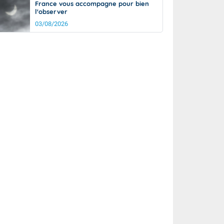
France vous accompagne pour bien
l'observer
03/08/2026
rée
Nuit
22°
17°
km/h
15
km/h