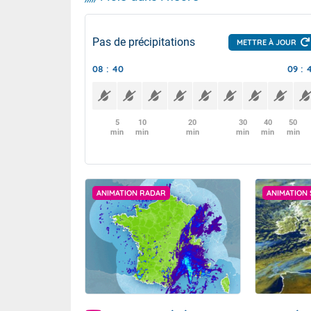
Pas de précipitations
METTRE À JOUR
08 : 40
09 : 
5
10
20
30
40
50
min
min
min
min
min
min
ANIMATION RADAR
ANIMATION 