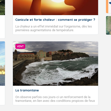
Canicule et forte chaleur : comment se protéger ?
La chaleur a un effet immédiat sur l’organisme, dès les
premières augmentations de température.
VENT
La tramontane
On observe parfois ces jours-ci un renforcement de la
tramontane, en lien avec des conditions propices de feux
de forêt. Mais qu'est-ce que la tramontane ? Quelles sont
ses caractéristiques ? La tramontane est un vent