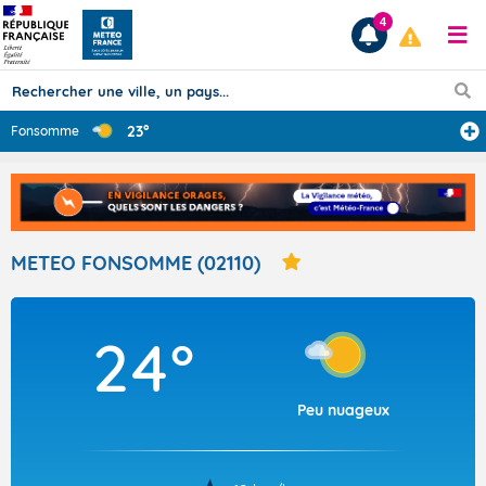
4
23°
Fonsomme
Prévisions
TOUS LES RÉSULTATS
METEO FONSOMME (02110)
Articles
24°
Peu nuageux