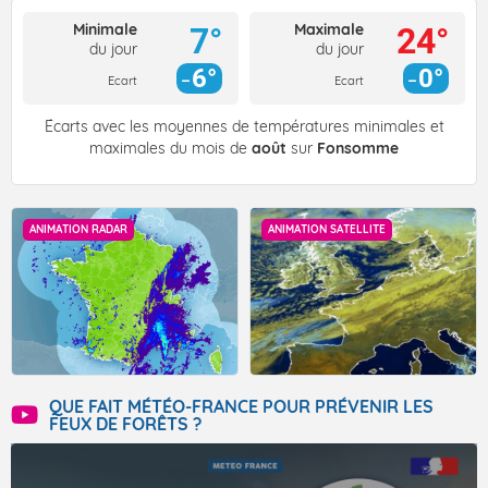
Minimale
Maximale
7°
24°
du jour
du jour
6°
0°
Ecart
Ecart
Écarts avec les moyennes de températures minimales et
maximales du mois de
août
sur
Fonsomme
ANIMATION RADAR
ANIMATION SATELLITE
QUE FAIT MÉTÉO-FRANCE POUR PRÉVENIR LES
FEUX DE FORÊTS ?