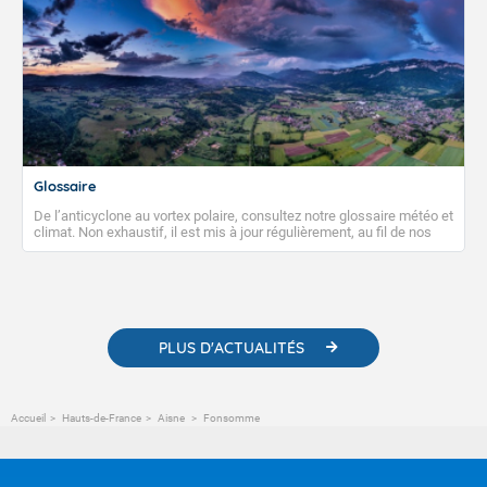
Glossaire
De l’anticyclone au vortex polaire, consultez notre glossaire météo et
climat. Non exhaustif, il est mis à jour régulièrement, au fil de nos
publications. Vous y trouverez également des liens utiles vers nos
contenus pédagogiques concernant les phénomènes
météorologiques et des informations scientifiques sur le
changement climatique.
PLUS D'ACTUALITÉS
Accueil
Hauts-de-France
Aisne
Fonsomme