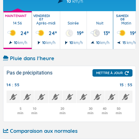
10
km/h
MAINTENANT
VENDREDI
SAMEDI
07
08
14:56
Après-midi
Soirée
Nuit
Matin
24°
24°
19°
13°
19°
10
km/h
10
km/h
10
km/h
10
km/h
15
km/h
Pluie dans l'heure
Pas de précipitations
METTRE À JOUR
14 : 55
15 : 55
5
10
20
30
40
50
min
min
min
min
min
min
Comparaison aux normales