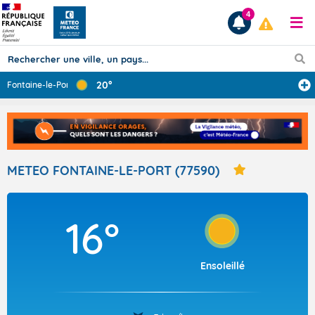
4
20°
Fontaine-le-Por
...
Prévisions
TOUS LES RÉSULTATS
METEO FONTAINE-LE-PORT (77590)
Articles
16°
Ensoleillé