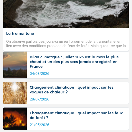
La tramontane
On observe parfois ces jours-ci un renforcement de la tramontane, en
lien avec des conditions propices de feux de forêt. Mais qu'est-ce que la
tramontane ? Quelles sont ses caractéristiques ? La tramontane est un
vent turbulent soufflant de secteur nord-ouest à nord, ou ouest à nord-
Bilan climatique : juillet 2026 est le mois le plus
ouest, dans un secteur qui part du Roussillon à la vallée de l’Aude et à
chaud et un des plus secs jamais enregistré en
l’ouest de l’Hérault. L’étymologie de ce vent vient du latin trasmontanus,
France
signifiant au-delà des monts, en allusion aux régions montagneuses
d’où provient ce vent.
04/08/2026
Changement climatique : quel impact sur les
vagues de chaleur ?
28/07/2026
Changement climatique : quel impact sur les feux
de forêt ?
21/05/2026