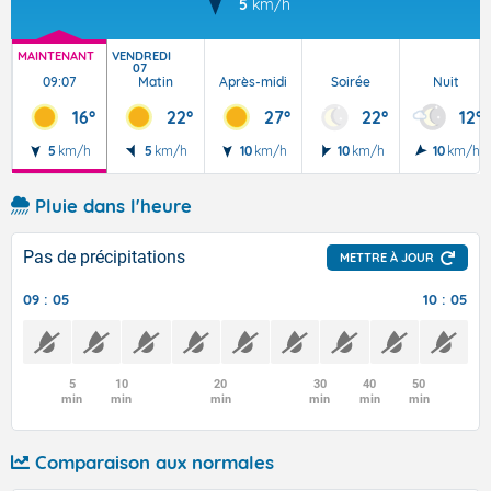
5
km/h
MAINTENANT
VENDREDI
07
09:07
Matin
Après-midi
Soirée
Nuit
16°
22°
27°
22°
12°
5
km/h
5
km/h
10
km/h
10
km/h
10
km/h
Pluie dans l'heure
Pas de précipitations
METTRE À JOUR
09 : 05
10 : 05
5
10
20
30
40
50
min
min
min
min
min
min
Comparaison aux normales