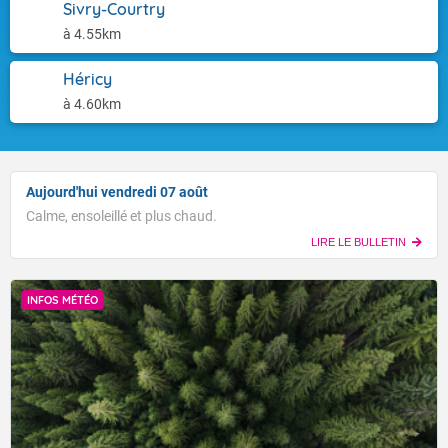
Sivry-Courtry
à 4.55km
Héricy
à 4.60km
Aujourd'hui vendredi 07 août
Calme, ensoleillé et plus chaud.
LIRE LE BULLETIN
INFOS MÉTÉO