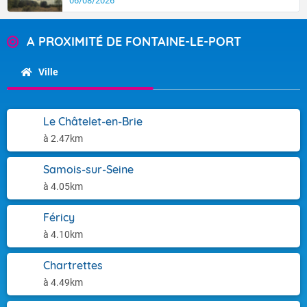
06/08/2026
A PROXIMITÉ DE FONTAINE-LE-PORT
Ville
Le Châtelet-en-Brie
à 2.47km
Samois-sur-Seine
à 4.05km
Féricy
à 4.10km
Chartrettes
à 4.49km