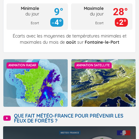
Minimale
Maximale
9°
28°
du jour
du jour
4°
2°
Ecart
Ecart
Écarts avec les moyennes de températures minimales et
maximales du mois de
août
sur
Fontaine-le-Port
ANIMATION RADAR
ANIMATION SATELLITE
QUE FAIT MÉTÉO-FRANCE POUR PRÉVENIR LES
FEUX DE FORÊTS ?