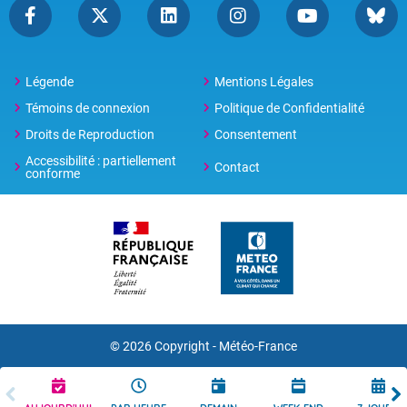
Légende
Mentions Légales
Témoins de connexion
Politique de Confidentialité
Droits de Reproduction
Consentement
Accessibilité : partiellement
Contact
conforme
© 2026 Copyright -
Météo-France