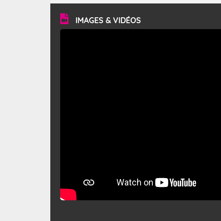
vitesse moyenne de 50 km/h et atteindre 80 à 100 km/h
en rafales, parfois davantage. Il parcourt la basse vallée
du Rhône et la Provence et envahit le littoral
IMAGES & VIDÉOS
méditerranéen à partir de la Camargue.