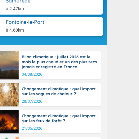
Samoreau
aison.
ttoral l'après-
à 2.47km
n général, 14
r
Fontaine-le-Port
sse, il fait
ouvent 30 à 35
à 4.60km
Bilan climatique : juillet 2026 est le
mois le plus chaud et un des plus secs
jamais enregistré en France
04/08/2026
Changement climatique : quel impact
sur les vagues de chaleur ?
28/07/2026
Changement climatique : quel impact
sur les feux de forêt ?
21/05/2026