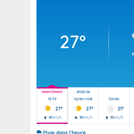
Wallis e
Grand fr
27°
MAINTENANT
JEUDI 06
16:59
Après-midi
Soirée
27°
27°
21°
10
km/h
10
km/h
10
km/h
Pluie dans l'heure