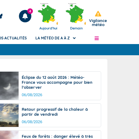
4
Vigilance
météo
Aujourd'hui
Demain
OS ACTUALITÉS
LA MÉTÉO DE A À Z
Articles
ngers
Éclipse du 12 août 2026 : Météo-
Phénomènes dangereux de J+2 à J+7
France vous accompagne pour bien
civile
l'observer
Avertissement pluies intenses à l'échelle
des communes (Apic)
06/08/2026
és
Bulletins Marine
Retour progressif de la chaleur à
ateur de
Bulletins d'estimation du risque
partir de vendredi
d'avalanche
06/08/2026
-pompier
Météo des forêts
Vigicrues
Feux de forêts : danger élevé à très