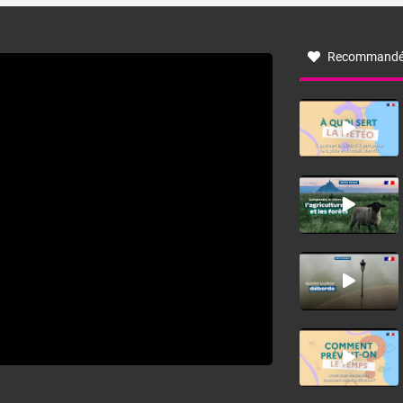
à nord-ouest, dans un secteur qui part du Roussillon à la
vallée de l’Aude et à l’ouest de l’Hérault. L’étymologie de
ce vent vient du latin trasmontanus, signifiant au-delà des
monts, en allusion aux régions montagneuses d’où
Recommandé
provient ce vent.