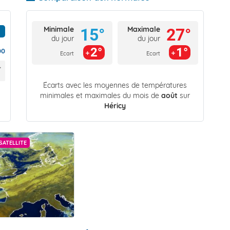
Minimale
Maximale
15°
27°
du jour
du jour
2°
1°
00
Ecart
Ecart
Écarts avec les moyennes de températures
minimales et maximales du mois de
août
sur
Héricy
SATELLITE