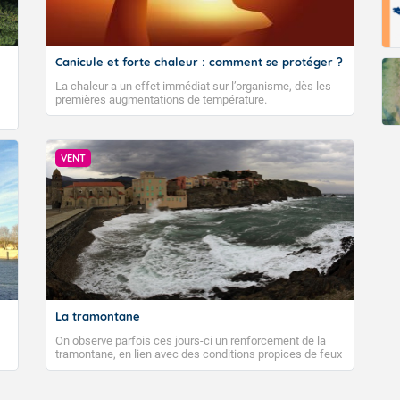
Canicule et forte chaleur : comment se protéger ?
La chaleur a un effet immédiat sur l’organisme, dès les
premières augmentations de température.
VENT
La tramontane
On observe parfois ces jours-ci un renforcement de la
tramontane, en lien avec des conditions propices de feux
de forêt. Mais qu'est-ce que la tramontane ? Quelles sont
ses caractéristiques ? La tramontane est un vent
turbulent soufflant de secteur nord-ouest à nord, ou ouest