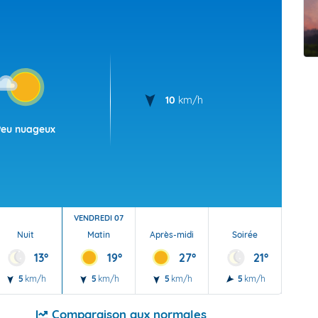
t Futuna
oid
10
km/h
Peu nuageux
VENDREDI 07
Nuit
Matin
Après-midi
Soirée
Nu
13°
19°
27°
21°
5
km/h
5
km/h
5
km/h
5
km/h
5
Comparaison aux normales