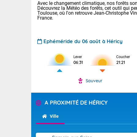
Avec le changement climatique, nos forêts sont
Découvrez la Météo des forêts, cet outil qui pe
Toulouse, où l'on retrouve Jean-Christophe Vi
France.
Ephéméride du 06 août à Héricy
Lever
Coucher
Voici les tem
06:31
21:21
22/13 Paris :
Clermont-Fd :
Limoges : 27/
Sauveur
Lille : 24/12
TENDANCE P
Demain vendr
Pour la sema
A PROXIMITÉ DE HÉRICY
Calme, enso
Cette semain
temps devrait 
Ville
La journée s'
territoire. O
Tendance des
2026 :
pyrénnéennes, 
alors que la 