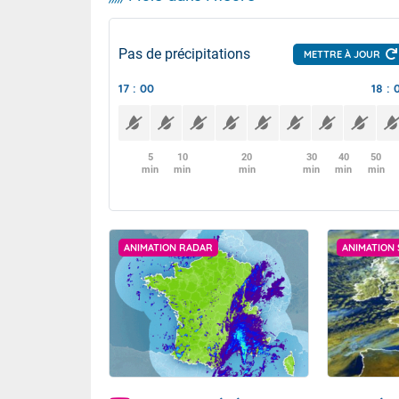
Pas de précipitations
METTRE À JOUR
17 : 00
18 : 
5
10
20
30
40
50
min
min
min
min
min
min
ANIMATION RADAR
ANIMATION 