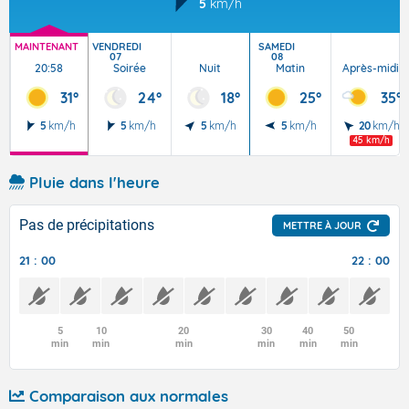
5
km/h
MAINTENANT
VENDREDI
SAMEDI
07
08
20:58
Soirée
Nuit
Matin
Après-midi
31°
24°
18°
25°
35°
5
km/h
5
km/h
5
km/h
5
km/h
20
km/h
45 km/h
Pluie dans l'heure
Pas de précipitations
METTRE À JOUR
21 : 00
22 : 00
5
10
20
30
40
50
min
min
min
min
min
min
Comparaison aux normales