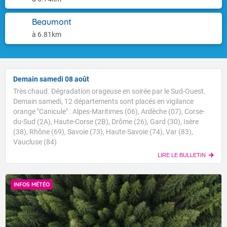
Beaumont
à 6.81km
Demain samedi 08 août
Très chaud. Dégradation orageuse en soirée par le Sud-Ouest.
Demain samedi, 12 départements sont placés en vigilance
orange "Canicule" : Alpes-Maritimes (06), Ardèche (07), Corse-
du-Sud (2A), Haute-Corse (2B), Drôme (26), Gard (30), Isère
(38), Rhône (69), Savoie (73), Haute-Savoie (74), Var (83),
Vaucluse (84)
LIRE LE BULLETIN
INFOS MÉTÉO