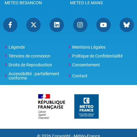
METEO BESANCON
METEO LE MANS
Légende
Mentions Légales
Témoins de connexion
Politique de Confidentialité
Droits de Reproduction
Consentement
Accessibilité : partiellement
Contact
conforme
© 2026 Copyright -
Météo-France