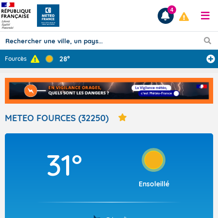
4
28°
Fourcès
Prévisions
TOUS LES RÉSULTATS
METEO FOURCES (32250)
Articles
31°
Ensoleillé