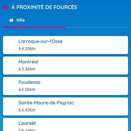
A PROXIMITÉ DE FOURCÈS
Ville
Larroque-sur-l'Osse
à 4.35km
Montréal
à 5.36km
Poudenas
à 6.08km
Sainte-Maure-de-Peyriac
à 6.63km
Lauraët
à 6.74km