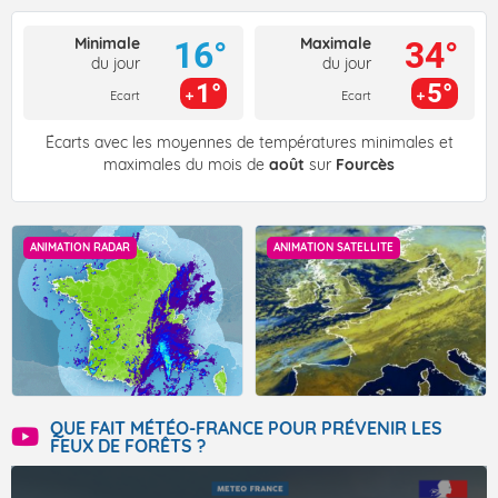
Minimale
Maximale
16°
34°
du jour
du jour
1°
5°
Ecart
Ecart
Écarts avec les moyennes de températures minimales et
maximales du mois de
août
sur
Fourcès
ANIMATION RADAR
ANIMATION SATELLITE
QUE FAIT MÉTÉO-FRANCE POUR PRÉVENIR LES
FEUX DE FORÊTS ?