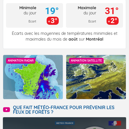
Minimale
Maximale
19°
31°
du jour
du jour
3°
2°
Ecart
Ecart
Écarts avec les moyennes de températures minimales et
maximales du mois de
août
sur
Montréal
ANIMATION RADAR
ANIMATION SATELLITE
QUE FAIT MÉTÉO-FRANCE POUR PRÉVENIR LES
FEUX DE FORÊTS ?