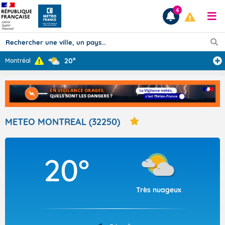
4
20°
Montréal
Prévisions
TOUS LES RÉSULTATS
METEO MONTREAL (32250)
Articles
20°
Très nuageux