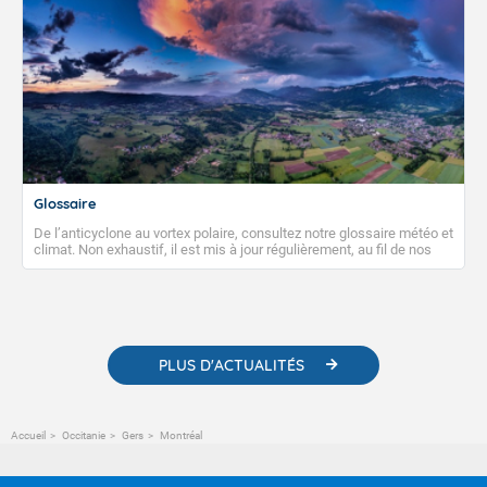
Glossaire
De l’anticyclone au vortex polaire, consultez notre glossaire météo et
climat. Non exhaustif, il est mis à jour régulièrement, au fil de nos
publications. Vous y trouverez également des liens utiles vers nos
contenus pédagogiques concernant les phénomènes
météorologiques et des informations scientifiques sur le
changement climatique.
PLUS D'ACTUALITÉS
Accueil
Occitanie
Gers
Montréal