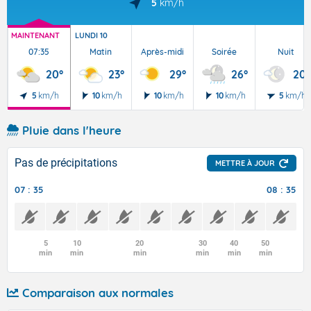
5
km/h
MAINTENANT
LUNDI 10
07:35
Matin
Après-midi
Soirée
Nuit
20°
23°
29°
26°
20°
5
km/h
10
km/h
10
km/h
10
km/h
5
km/h
Pluie dans l'heure
Pas de précipitations
METTRE À JOUR
07 : 35
08 : 35
5
10
20
30
40
50
min
min
min
min
min
min
Comparaison aux normales