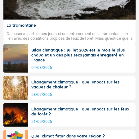
Fermer
La tramontane
On observe parfois ces jours-ci un renforcement de la tramontane, en
lien avec des conditions propices de feux de forêt. Mais qu'est-ce que la
tramontane ? Quelles sont ses caractéristiques ? La tramontane est un
vent turbulent soufflant de secteur nord-ouest à nord, ou ouest à nord-
Bilan climatique : juillet 2026 est le mois le plus
ouest, dans un secteur qui part du Roussillon à la vallée de l’Aude et à
chaud et un des plus secs jamais enregistré en
l’ouest de l’Hérault. L’étymologie de ce vent vient du latin trasmontanus,
France
signifiant au-delà des monts, en allusion aux régions montagneuses
d’où provient ce vent.
04/08/2026
Changement climatique : quel impact sur les
vagues de chaleur ?
28/07/2026
Changement climatique : quel impact sur les feux
de forêt ?
21/05/2026
Quel climat futur dans votre région ?