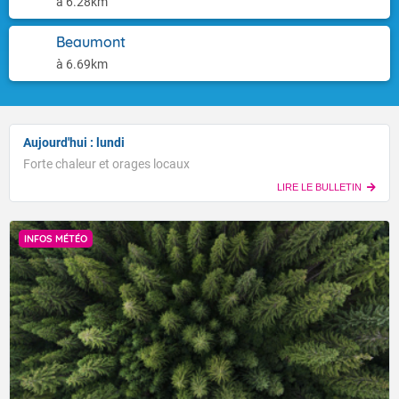
à 6.28km
Beaumont
à 6.69km
Aujourd'hui : lundi
Forte chaleur et orages locaux
LIRE LE BULLETIN
INFOS MÉTÉO