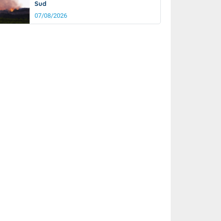
Sud
07/08/2026
it
20°
km/h