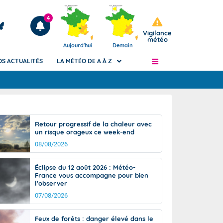
4
Vigilance
météo
Aujourd'hui
Demain
OS ACTUALITÉS
LA MÉTÉO DE A À Z
Articles
ngers
Retour progressif de la chaleur avec
Phénomènes dangereux de J+2 à J+7
un risque orageux ce week-end
civile
Avertissement pluies intenses à l'échelle
08/08/2026
des communes (Apic)
és
Bulletins Marine
Éclipse du 12 août 2026 : Météo-
France vous accompagne pour bien
ateur de
Bulletins d'estimation du risque
l'observer
d'avalanche
07/08/2026
-pompier
Météo des forêts
Vigicrues
Feux de forêts : danger élevé dans le