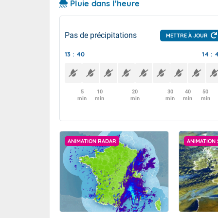
Pluie dans l'heure
Pas de précipitations
METTRE À JOUR
13 : 40
14 : 
5
10
20
30
40
50
min
min
min
min
min
min
ANIMATION RADAR
ANIMATION 