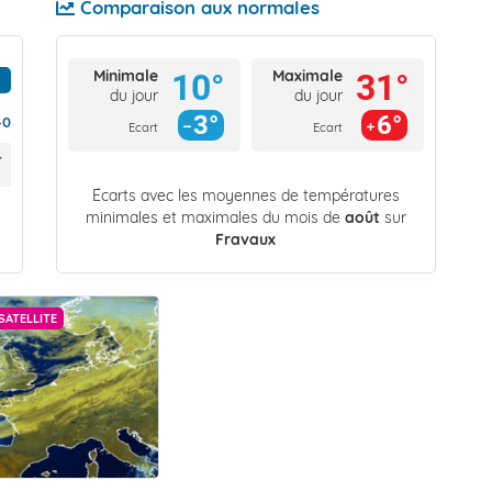
Comparaison aux normales
Minimale
Maximale
10°
31°
du jour
du jour
3°
6°
40
Ecart
Ecart
Écarts avec les moyennes de températures
minimales et maximales du mois de
août
sur
Fravaux
SATELLITE