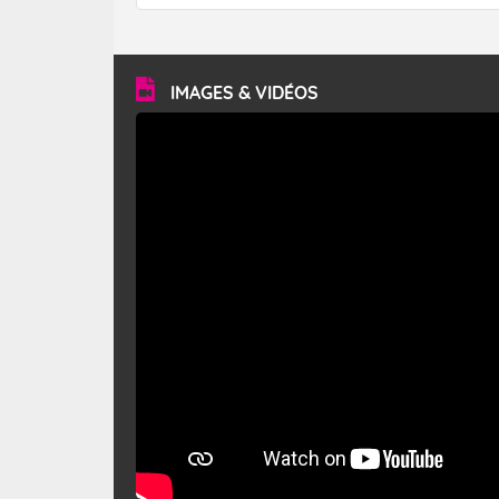
forêt. Mais qu'est-ce que le mistral ? Quelles sont ses
caractéristiques ? Le mistral est un vent régional,
turbulent et généralement sec, pouvant souffler à une
vitesse moyenne de 50 km/h et atteindre 80 à 100 km/h
en rafales, parfois davantage. Il parcourt la basse vallée
du Rhône et la Provence et envahit le littoral
IMAGES & VIDÉOS
méditerranéen à partir de la Camargue.