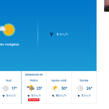
t Futuna
oid
5
km/h
Peu nuageux
DIMANCHE 09
Nuit
Matin
Après-midi
Soirée
Nu
17°
23°
30°
26°
5
km/h
5
km/h
10
km/h
5
km/h
5
50 km/h