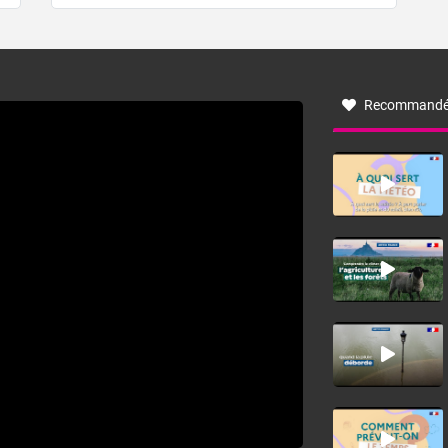
de forêt. Mais qu'est-ce que la tramontane ? Quelles sont
ses caractéristiques ? La tramontane est un vent
turbulent soufflant de secteur nord-ouest à nord, ou ouest
à nord-ouest, dans un secteur qui part du Roussillon à la
vallée de l’Aude et à l’ouest de l’Hérault. L’étymologie de
ce vent vient du latin trasmontanus, signifiant au-delà des
monts, en allusion aux régions montagneuses d’où
Recommandé
provient ce vent.