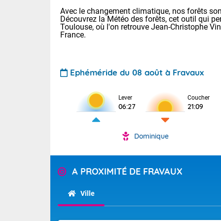
Avec le changement climatique, nos forêts sont
Découvrez la Météo des forêts, cet outil qui pe
Toulouse, où l'on retrouve Jean-Christophe Vi
France.
Ephéméride du 08 août à Fravaux
Voici les tem
Lever
Coucher
: 22/28 Paris
06:27
21:09
Clermont-Fd :
Limoges : 24/
Lille : 22/29
Dominique
TENDANCE P
Cet après-mi
Pour la sema
Très chaud
A PROXIMITÉ DE FRAVAUX
départemen
Au niveau du 
températures 
Maritimes 
Ville
(26), Gard 
Tendance des
(83), et Vau
2026 :