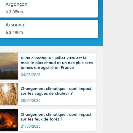
st du pays en
aison.
Argançon
que sur la
à 3.05km
, la chaine
 par
Arsonval
ure nuageuse
n seconde
à 3.49km
e Midi-
u-Charentes.
 90 km/h. Les
 30 degrés
Bilan climatique : juillet 2026 est le
e, avec 34 à
mois le plus chaud et un des plus secs
s, et 39 à 40
jamais enregistré en France
04/08/2026
Changement climatique : quel impact
sur les vagues de chaleur ?
28/07/2026
e-Aquitaine,
'Île-de-
Changement climatique : quel impact
isolés
sur les feux de forêt ?
maritimes sont
21/05/2026
 ondées sont