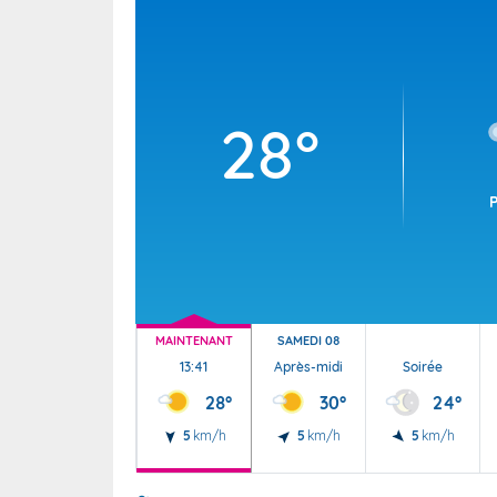
Wallis e
Grand fr
28°
MAINTENANT
SAMEDI 08
13:41
Après-midi
Soirée
28°
30°
24°
5
km/h
5
km/h
5
km/h