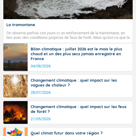
Fermer
La tramontane
On observe parfois ces jours-ci un renforcement de la tramontane, en
lien avec des conditions propices de feux de forêt. Mais qu'est-ce que la
tramontane ? Quelles sont ses caractéristiques ? La tramontane est un
vent turbulent soufflant de secteur nord-ouest à nord, ou ouest à nord-
Bilan climatique : juillet 2026 est le mois le plus
ouest, dans un secteur qui part du Roussillon à la vallée de l’Aude et à
chaud et un des plus secs jamais enregistré en
l’ouest de l’Hérault. L’étymologie de ce vent vient du latin trasmontanus,
France
signifiant au-delà des monts, en allusion aux régions montagneuses
d’où provient ce vent.
04/08/2026
Changement climatique : quel impact sur les
vagues de chaleur ?
28/07/2026
Changement climatique : quel impact sur les feux
de forêt ?
21/05/2026
Quel climat futur dans votre région ?