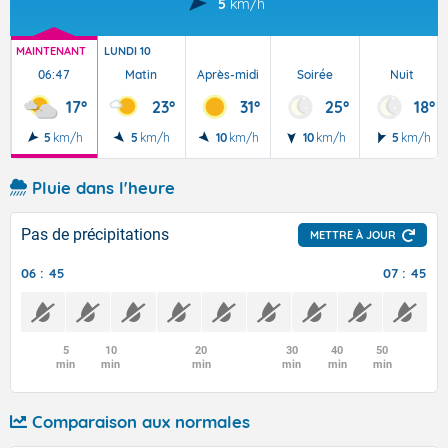
5
km/h
MAINTENANT
LUNDI 10
06:47
Matin
Après-midi
Soirée
Nuit
17°
23°
31°
25°
18°
5
km/h
5
km/h
10
km/h
10
km/h
5
km/h
Pluie dans l'heure
Pas de précipitations
METTRE À JOUR
06 : 45
07 : 45
5
10
20
30
40
50
min
min
min
min
min
min
Comparaison aux normales