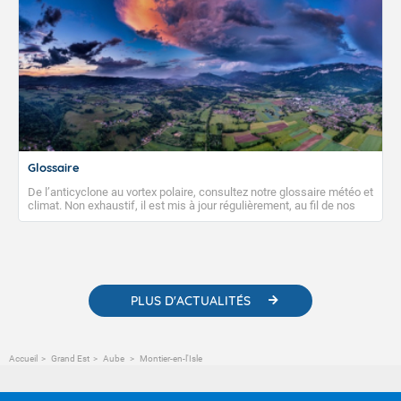
Glossaire
De l’anticyclone au vortex polaire, consultez notre glossaire météo et
climat. Non exhaustif, il est mis à jour régulièrement, au fil de nos
publications. Vous y trouverez également des liens utiles vers nos
contenus pédagogiques concernant les phénomènes
météorologiques et des informations scientifiques sur le
changement climatique.
PLUS D'ACTUALITÉS
Accueil
Grand Est
Aube
Montier-en-l'Isle