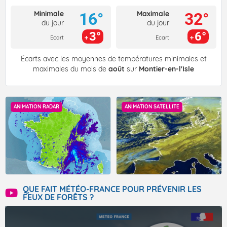
Minimale
Maximale
16°
32°
du jour
du jour
3°
6°
Ecart
Ecart
Écarts avec les moyennes de températures minimales et
maximales du mois de
août
sur
Montier-en-l'Isle
ANIMATION RADAR
ANIMATION SATELLITE
QUE FAIT MÉTÉO-FRANCE POUR PRÉVENIR LES
FEUX DE FORÊTS ?