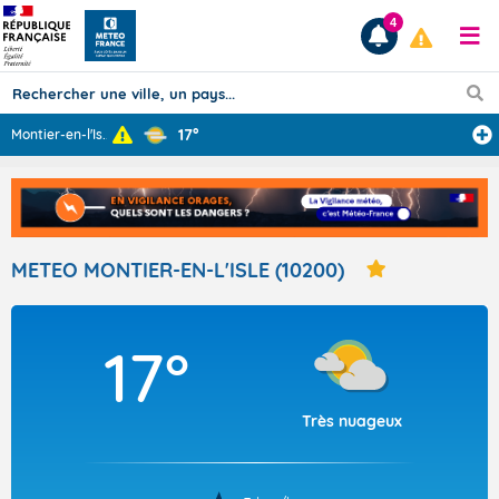
4
17°
Montier-en-l'Is
...
Prévisions
TOUS LES RÉSULTATS
METEO MONTIER-EN-L'ISLE (10200)
Articles
17°
Très nuageux