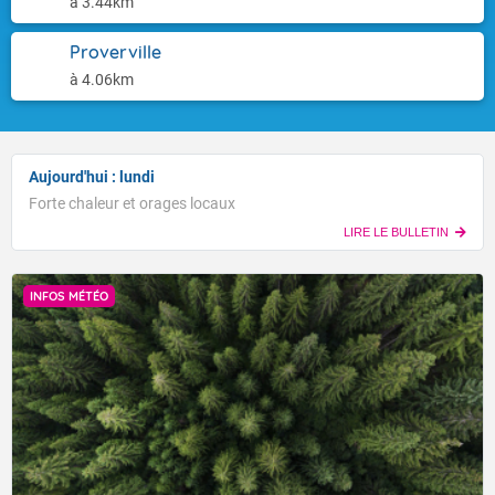
à 3.44km
Proverville
à 4.06km
Aujourd'hui : lundi
Forte chaleur et orages locaux
LIRE LE BULLETIN
INFOS MÉTÉO