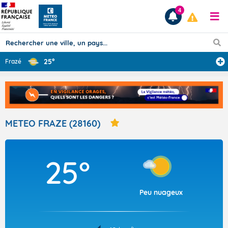
4
25°
Frazé
Prévisions
TOUS LES RÉSULTATS
METEO FRAZE (28160)
Articles
25°
Peu nuageux