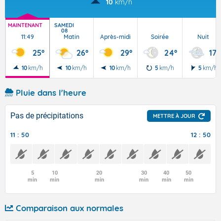
10
km/h
MAINTENANT
SAMEDI
08
11:49
Matin
Après-midi
Soirée
Nuit
25°
26°
29°
24°
17°
10
km/h
10
km/h
10
km/h
5
km/h
5
km/h
Pluie dans l'heure
Pas de précipitations
METTRE À JOUR
11 : 50
12 : 50
5
10
20
30
40
50
min
min
min
min
min
min
Comparaison aux normales