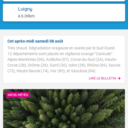
Luigny
à 6.09km
Cet après-midi samedi 08 août
Très chaud. Dégradation orageuse en soirée par le Sud-Ouest.
12 départements sont placés en vigilance orange "Canicule" :
Alpes-Maritimes (06), Ardèche (07), Corse-du-Sud (2A), Haute-
Corse (2B), Drôme (26), Gard (30), Isère (38), Rhône (69), Savoie
(73), Haute-Savoie (74), Var (83), et Vaucluse (84).
LIRE LE BULLETIN
INFOS MÉTÉO