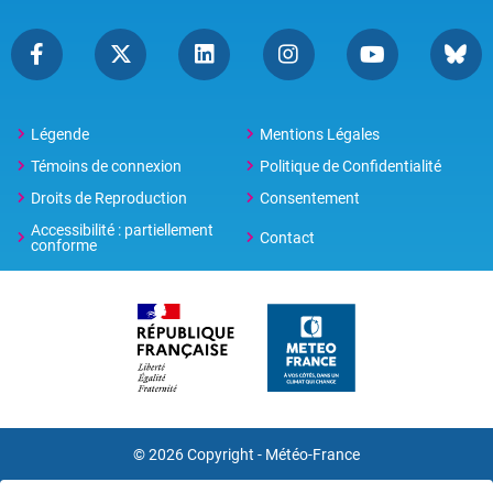
Légende
Mentions Légales
Témoins de connexion
Politique de Confidentialité
Droits de Reproduction
Consentement
Accessibilité : partiellement
Contact
conforme
© 2026 Copyright -
Météo-France