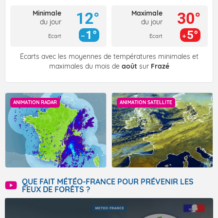
Minimale
Maximale
12°
30°
du jour
du jour
1°
5°
Ecart
Ecart
Écarts avec les moyennes de températures minimales et
maximales du mois de
août
sur
Frazé
ANIMATION RADAR
ANIMATION SATELLITE
QUE FAIT MÉTÉO-FRANCE POUR PRÉVENIR LES
FEUX DE FORÊTS ?