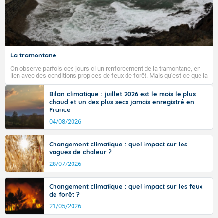
La tramontane
On observe parfois ces jours-ci un renforcement de la tramontane, en
lien avec des conditions propices de feux de forêt. Mais qu'est-ce que la
tramontane ? Quelles sont ses caractéristiques ? La tramontane est un
vent turbulent soufflant de secteur nord-ouest à nord, ou ouest à nord-
Bilan climatique : juillet 2026 est le mois le plus
ouest, dans un secteur qui part du Roussillon à la vallée de l’Aude et à
chaud et un des plus secs jamais enregistré en
l’ouest de l’Hérault. L’étymologie de ce vent vient du latin trasmontanus,
France
signifiant au-delà des monts, en allusion aux régions montagneuses
d’où provient ce vent.
04/08/2026
Changement climatique : quel impact sur les
vagues de chaleur ?
28/07/2026
Changement climatique : quel impact sur les feux
de forêt ?
21/05/2026