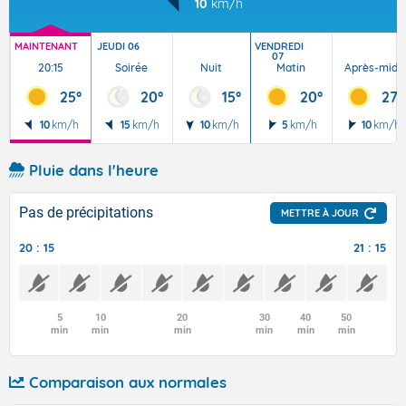
10
km/h
MAINTENANT
JEUDI 06
VENDREDI
07
20:15
Soirée
Nuit
Matin
Après-midi
25°
20°
15°
20°
27°
10
km/h
15
km/h
10
km/h
5
km/h
10
km/h
Pluie dans l'heure
Pas de précipitations
METTRE À JOUR
20 : 15
21 : 15
5
10
20
30
40
50
min
min
min
min
min
min
Comparaison aux normales