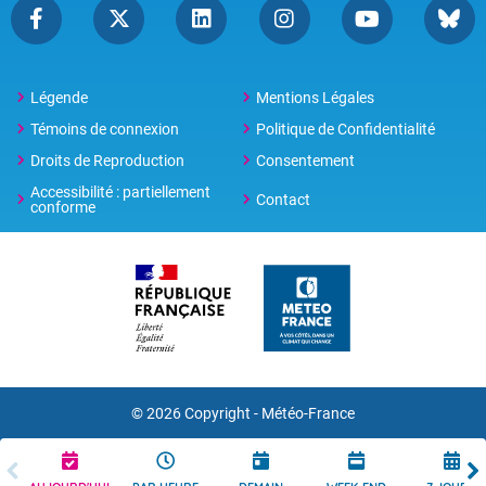
Légende
Mentions Légales
Témoins de connexion
Politique de Confidentialité
Droits de Reproduction
Consentement
Accessibilité : partiellement
Contact
conforme
© 2026 Copyright -
Météo-France