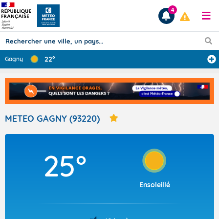
4
22°
Gagny
Prévisions
TOUS LES RÉSULTATS
METEO GAGNY (93220)
Articles
25°
Ensoleillé