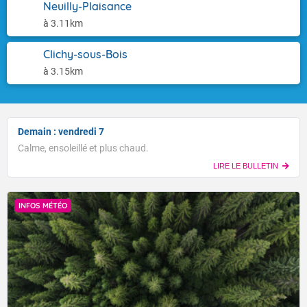
Neuilly-Plaisance
à 3.11km
Clichy-sous-Bois
à 3.15km
Demain : vendredi 7
Calme, ensoleillé et plus chaud.
LIRE LE BULLETIN
INFOS MÉTÉO