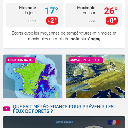
Minimale
Maximale
17°
26°
du jour
du jour
2°
0°
Ecart
Ecart
Écarts avec les moyennes de températures minimales et
maximales du mois de
août
sur
Gagny
ANIMATION RADAR
ANIMATION SATELLITE
QUE FAIT MÉTÉO-FRANCE POUR PRÉVENIR LES
FEUX DE FORÊTS ?