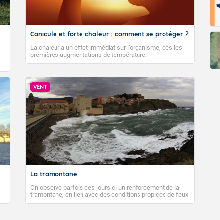
Fermer
Canicule et forte chaleur : comment se protéger ?
La chaleur a un effet immédiat sur l’organisme, dès les
premières augmentations de température.
VENT
La tramontane
On observe parfois ces jours-ci un renforcement de la
tramontane, en lien avec des conditions propices de feux
de forêt. Mais qu'est-ce que la tramontane ? Quelles sont
ses caractéristiques ? La tramontane est un vent
turbulent soufflant de secteur nord-ouest à nord, ou ouest