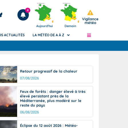
4
Vigilance
météo
Aujourd'hui
Demain
OS ACTUALITÉS
LA MÉTÉO DE A À Z
Articles
ngers
Retour progressif de la chaleur
Phénomènes dangereux de J+2 à J+7
07/08/2026
civile
Avertissement pluies intenses à l'échelle
des communes (Apic)
és
Feux de forêts : danger élevé à très
Bulletins Marine
élevé persistant près de la
Méditerranée, plus modéré sur le
ateur de
Bulletins d'estimation du risque
reste du pays
d'avalanche
06/08/2026
-pompier
Météo des forêts
Vigicrues
Éclipse du 12 août 2026 : Météo-