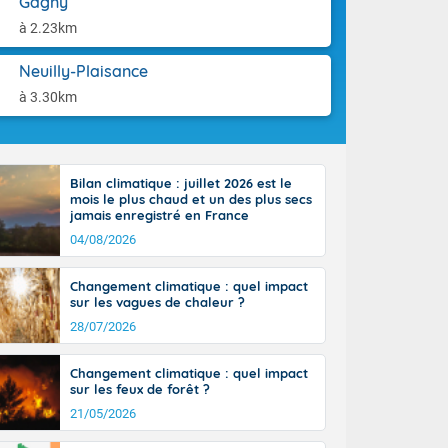
Gagny
aison.
n peu moins
à 2.23km
t 25 à 30
0 à 35 degrés
Neuilly-Plaisance
rranéen.
à 3.30km
Bilan climatique : juillet 2026 est le
-France jusque
mois le plus chaud et un des plus secs
sur la Corse.
jamais enregistré en France
des Pyrénées,
04/08/2026
. En marge de
rection de la
Changement climatique : quel impact
di. En soirée,
sur les vagues de chaleur ?
 sur
e thermomètre
28/07/2026
squ'à 22 à 24,
culier, sur le
Changement climatique : quel impact
, hors côtes
sur les feux de forêt ?
nt 38 ou 39
21/05/2026