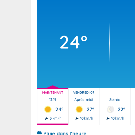
Wallis e
Grand fr
24°
MAINTENANT
VENDREDI 07
13:19
Après-midi
Soirée
24°
27°
22°
5
km/h
10
km/h
10
km/h
Pluie dans l'heure