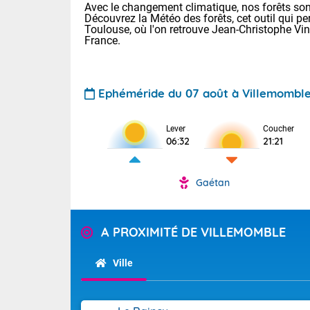
Avec le changement climatique, nos forêts sont
Découvrez la Météo des forêts, cet outil qui pe
Toulouse, où l'on retrouve Jean-Christophe Vi
France.
Ephéméride du 07 août à Villemombl
Voici les tem
Lever
Coucher
06:32
21:21
: 18/25 Paris
Clermont-Fd :
Limoges : 21/
Gaétan
Lille : 18/26
TENDANCE P
Cet après-mi
Pour la sema
A PROXIMITÉ DE VILLEMOMBLE
Calme, enso
Cette semain
temps devrait 
Ville
La journée s'
territoire. Se
Tendance des
chaîne des Py
2026 :
mistral souff