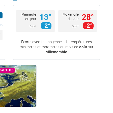
Minimale
Maximale
13°
28°
du jour
du jour
2°
2°
20
Ecart
Ecart
Écarts avec les moyennes de températures
minimales et maximales du mois de
août
sur
Villemomble
SATELLITE