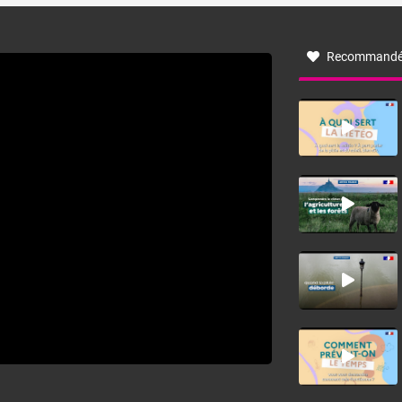
à nord-ouest, dans un secteur qui part du Roussillon à la
vallée de l’Aude et à l’ouest de l’Hérault. L’étymologie de
ce vent vient du latin trasmontanus, signifiant au-delà des
monts, en allusion aux régions montagneuses d’où
Recommandé
provient ce vent.