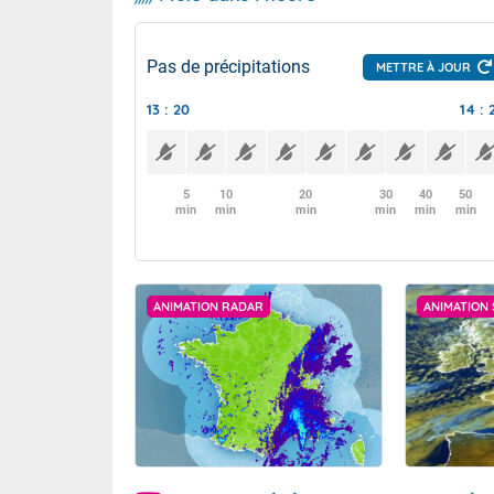
Pas de précipitations
METTRE À JOUR
13 : 20
14 : 
5
10
20
30
40
50
min
min
min
min
min
min
ANIMATION RADAR
ANIMATION 