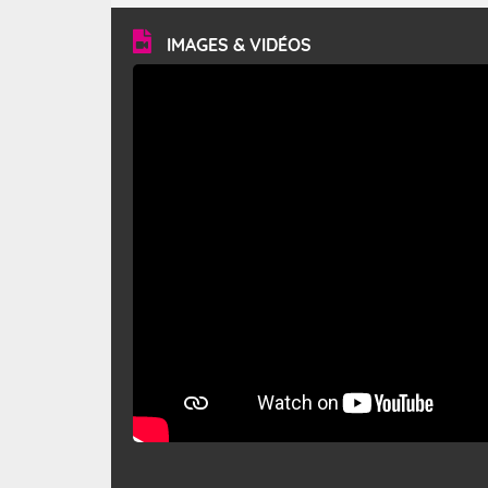
vitesse moyenne de 50 km/h et atteindre 80 à 100 km/h
en rafales, parfois davantage. Il parcourt la basse vallée
du Rhône et la Provence et envahit le littoral
IMAGES & VIDÉOS
méditerranéen à partir de la Camargue.