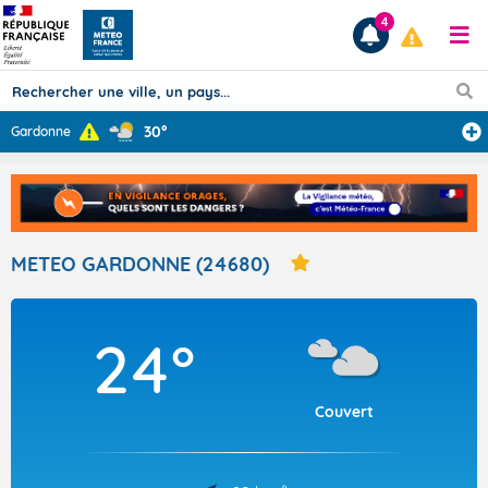
4
30°
Gardonne
Prévisions
TOUS LES RÉSULTATS
METEO GARDONNE (24680)
Articles
24°
Couvert