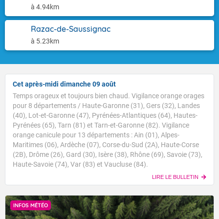
à 4.94km
Razac-de-Saussignac
à 5.23km
Cet après-midi dimanche 09 août
Temps orageux et toujours bien chaud. Vigilance orange orages
pour 8 départements / Haute-Garonne (31), Gers (32), Landes
(40), Lot-et-Garonne (47), Pyrénées-Atlantiques (64), Hautes-
Pyrénées (65), Tarn (81) et Tarn-et-Garonne (82). Vigilance
orange canicule pour 13 départements : Ain (01), Alpes-
Maritimes (06), Ardèche (07), Corse-du-Sud (2A), Haute-Corse
(2B), Drôme (26), Gard (30), Isère (38), Rhône (69), Savoie (73),
Haute-Savoie (74), Var (83) et Vaucluse (84).
LIRE LE BULLETIN
INFOS MÉTÉO