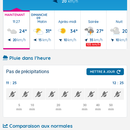
20
km/h
MAINTENANT
DIMANCHE
09
11:27
Matin
Après-midi
Soirée
Nuit
24°
31°
34°
27°
20°
20
km/h
15
km/h
10
km/h
35
km/h
10
km/h
105 km/h
Pluie dans l'heure
Pas de précipitations
METTRE À JOUR
11 : 25
12 : 25
5
10
20
30
40
50
min
min
min
min
min
min
Comparaison aux normales