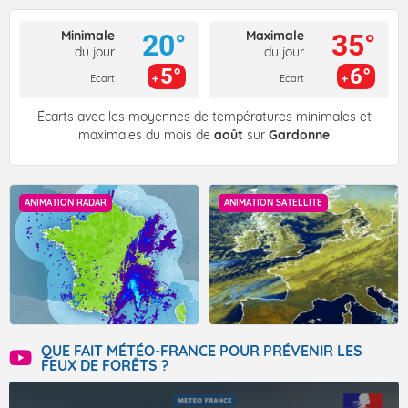
Minimale
Maximale
20°
35°
du jour
du jour
5°
6°
Ecart
Ecart
Écarts avec les moyennes de températures minimales et
maximales du mois de
août
sur
Gardonne
ANIMATION RADAR
ANIMATION SATELLITE
QUE FAIT MÉTÉO-FRANCE POUR PRÉVENIR LES
FEUX DE FORÊTS ?