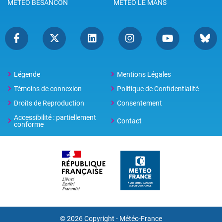
METEO BESANCON
METEO LE MANS
Légende
Mentions Légales
Témoins de connexion
Politique de Confidentialité
Droits de Reproduction
Consentement
Accessibilité : partiellement
Contact
conforme
© 2026 Copyright -
Météo-France