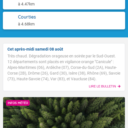
à 4.47km
Courties
à 4.68km
Cet après-midi samedi 08 août
Très chaud. Dégradation orageuse en soirée par le Sud-Ouest.
12 départements sont placés en vigilance orange "Canicule" :
Alpes-Maritimes (06), Ardèche (07), Corse-du-Sud (2A), Haute-
Corse (2B), Drôme (26), Gard (30), Isère (38), Rhône (69), Savoie
(73), Haute-Savoie (74), Var (83), et Vaucluse (84).
LIRE LE BULLETIN
INFOS MÉTÉO