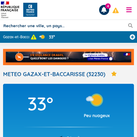
4
33°
Gazax-et-Baccar
...
Prévisions
TOUS LES RÉSULTATS
METEO GAZAX-ET-BACCARISSE (32230)
Articles
33°
Peu nuageux