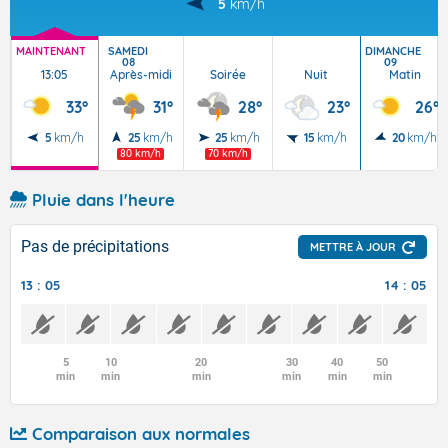
5
km/h
MAINTENANT
SAMEDI
DIMANCHE
08
09
13:05
Après-midi
Soirée
Nuit
Matin
33°
31°
28°
23°
26°
5
km/h
25
km/h
25
km/h
15
km/h
20
km/h
80 km/h
70 km/h
Pluie dans l'heure
Pas de précipitations
METTRE À JOUR
13 : 05
14 : 05
5
10
20
30
40
50
min
min
min
min
min
min
Comparaison aux normales