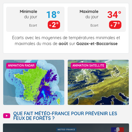
Minimale
Maximale
18°
34°
du jour
du jour
2°
7°
Ecart
Ecart
Écarts avec les moyennes de températures minimales et
maximales du mois de
août
sur
Gazax-et-Baccarisse
ANIMATION RADAR
ANIMATION SATELLITE
QUE FAIT MÉTÉO-FRANCE POUR PRÉVENIR LES
FEUX DE FORÊTS ?