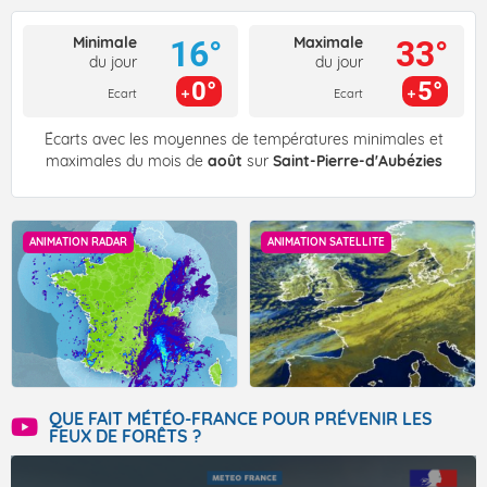
Minimale
Maximale
16°
33°
du jour
du jour
0°
5°
Ecart
Ecart
Écarts avec les moyennes de températures minimales et
maximales du mois de
août
sur
Saint-Pierre-d'Aubézies
ANIMATION RADAR
ANIMATION SATELLITE
QUE FAIT MÉTÉO-FRANCE POUR PRÉVENIR LES
FEUX DE FORÊTS ?