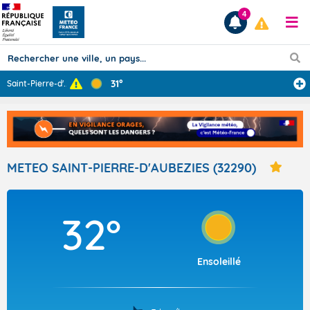
4
31°
Saint-Pierre-d'
...
Prévisions
TOUS LES RÉSULTATS
METEO SAINT-PIERRE-D'AUBEZIES (32290)
Articles
32°
Ensoleillé