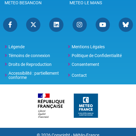
METEO BESANCON
METEO LE MANS
Légende
Mentions Légales
Témoins de connexion
Politique de Confidentialité
Droits de Reproduction
Consentement
Accessibilité : partiellement
Contact
conforme
© 2026 Copyright -
Météo-France