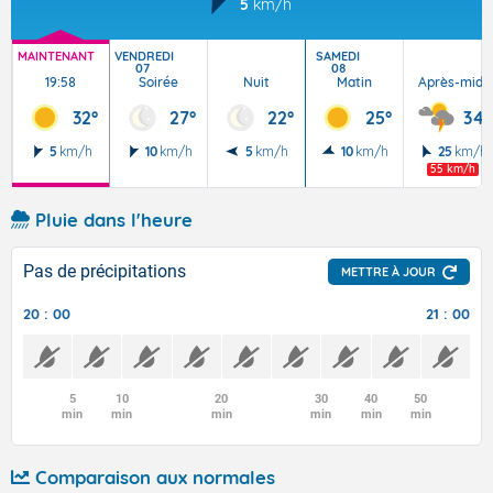
5
km/h
MAINTENANT
VENDREDI
SAMEDI
07
08
19:58
Soirée
Nuit
Matin
Après-midi
32°
27°
22°
25°
34°
5
km/h
10
km/h
5
km/h
10
km/h
25
km/h
55 km/h
Pluie dans l'heure
Pas de précipitations
METTRE À JOUR
20 : 00
21 : 00
5
10
20
30
40
50
min
min
min
min
min
min
Comparaison aux normales