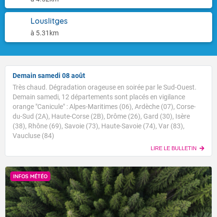
Louslitges
à 5.31km
Demain samedi 08 août
Très chaud. Dégradation orageuse en soirée par le Sud-Ouest.
Demain samedi, 12 départements sont placés en vigilance
orange "Canicule" : Alpes-Maritimes (06), Ardèche (07), Corse-
du-Sud (2A), Haute-Corse (2B), Drôme (26), Gard (30), Isère
(38), Rhône (69), Savoie (73), Haute-Savoie (74), Var (83),
Vaucluse (84)
LIRE LE BULLETIN
INFOS MÉTÉO