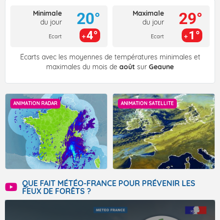
Minimale
Maximale
20°
29°
du jour
du jour
4°
1°
Ecart
Ecart
Écarts avec les moyennes de températures minimales et
maximales du mois de
août
sur
Geaune
ANIMATION RADAR
ANIMATION SATELLITE
QUE FAIT MÉTÉO-FRANCE POUR PRÉVENIR LES
FEUX DE FORÊTS ?