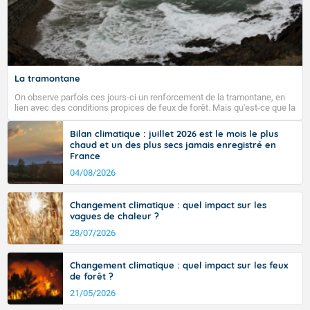
La tramontane
On observe parfois ces jours-ci un renforcement de la tramontane, en
lien avec des conditions propices de feux de forêt. Mais qu'est-ce que la
tramontane ? Quelles sont ses caractéristiques ? La tramontane est un
vent turbulent soufflant de secteur nord-ouest à nord, ou ouest à nord-
Bilan climatique : juillet 2026 est le mois le plus
ouest, dans un secteur qui part du Roussillon à la vallée de l’Aude et à
chaud et un des plus secs jamais enregistré en
l’ouest de l’Hérault. L’étymologie de ce vent vient du latin trasmontanus,
France
signifiant au-delà des monts, en allusion aux régions montagneuses
d’où provient ce vent.
04/08/2026
Changement climatique : quel impact sur les
vagues de chaleur ?
28/07/2026
Changement climatique : quel impact sur les feux
de forêt ?
21/05/2026