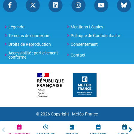
Légende
Mentions Légales
Témoins de connexion
Politique de Confidentialité
Droits de Reproduction
Consentement
Accessibilité : partiellement
Contact
conforme
© 2026 Copyright -
Météo-France