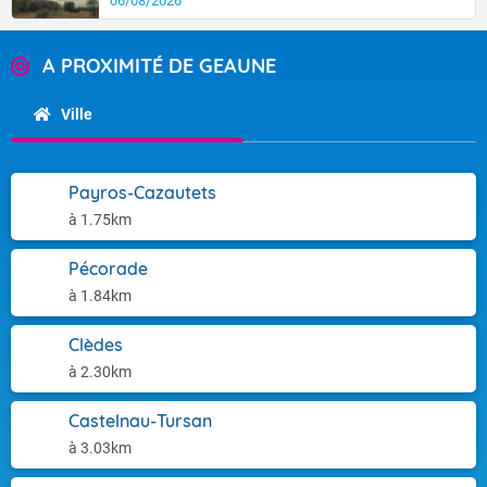
06/08/2026
A PROXIMITÉ DE GEAUNE
Ville
Payros-Cazautets
à 1.75km
Pécorade
à 1.84km
Clèdes
à 2.30km
Castelnau-Tursan
à 3.03km