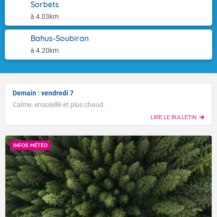
Sorbets
à 4.03km
Bahus-Soubiran
à 4.20km
Demain : vendredi 7
Calme, ensoleillé et plus chaud.
LIRE LE BULLETIN
INFOS MÉTÉO