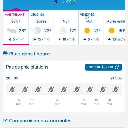
5
km/h
MAINTENANT
JEUDI 06
VENDREDI
07
20:07
Soirée
Nuit
Matin
Après-midi
28°
22°
17°
21°
30°
5
km/h
15
km/h
10
km/h
5
km/h
10
km/h
Pluie dans l'heure
Pas de précipitations
METTRE À JOUR
20 : 05
21 : 05
5
10
20
30
40
50
min
min
min
min
min
min
Comparaison aux normales