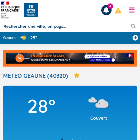
4
25°
Geaune
Prévisions
TOUS LES RÉSULTATS
METEO GEAUNE (40320)
Articles
28°
Couvert