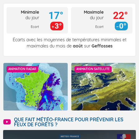
Minimale
Maximale
17°
22°
du jour
du jour
3°
0°
Ecart
Ecart
Écarts avec les moyennes de températures minimales et
maximales du mois de
août
sur
Geffosses
ANIMATION RADAR
ANIMATION SATELLITE
QUE FAIT MÉTÉO-FRANCE POUR PRÉVENIR LES
FEUX DE FORÊTS ?