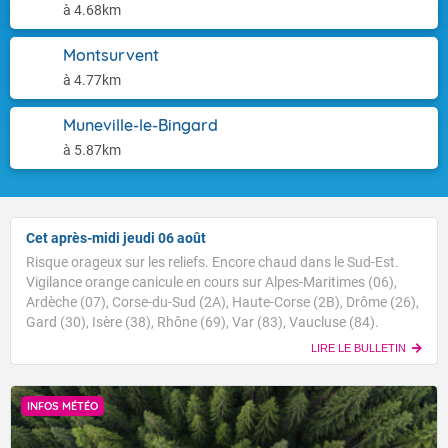
à 4.68km
Montsurvent
à 4.77km
Muneville-le-Bingard
à 5.87km
Cet après-midi jeudi 06 août
Risque orageux sur les reliefs. Encore chaud dans le Sud-Est.
Vigilance orange canicule en cours sur Alpes-Maritimes (06),
Ardèche (07), Corse-du-Sud (2A), Haute-Corse (2B), Drôme (26),
Gard (30), Isère (38), Rhône (69), Var (83), Vaucluse (84).
LIRE LE BULLETIN
INFOS MÉTÉO