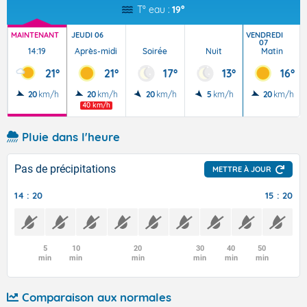
T° eau :
19°
MAINTENANT
JEUDI 06
VENDREDI
07
14:19
Après-midi
Soirée
Nuit
Matin
21°
21°
17°
13°
16°
20
km/h
20
km/h
20
km/h
5
km/h
20
km/h
40 km/h
Pluie dans l'heure
Pas de précipitations
METTRE À JOUR
14 : 20
15 : 20
5
10
20
30
40
50
min
min
min
min
min
min
Comparaison aux normales