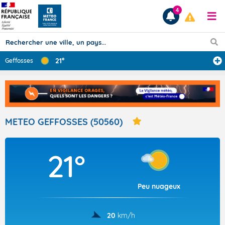
4
21°
Geffosses
Prévisions
TOUS LES RÉSULTATS
METEO GEFFOSSES (50560)
Articles
21°
Peu nuageux
20
km/h