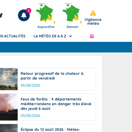
4
Vigilance
météo
Aujourd'hui
Demain
OS ACTUALITÉS
LA MÉTÉO DE A À Z
Articles
ngers
Retour progressif de la chaleur à
Phénomènes dangereux de J+2 à J+7
partir de vendredi
civile
Avertissement pluies intenses à l'échelle
06/08/2026
des communes (Apic)
és
Bulletins Marine
Feux de forêts : 4 départements
méditerranéens en danger très élevé
ateur de
Bulletins d'estimation du risque
dès jeudi 6 août
d'avalanche
05/08/2026
-pompier
Météo des forêts
Vigicrues
Éclipse du 12 août 2026 : Météo-