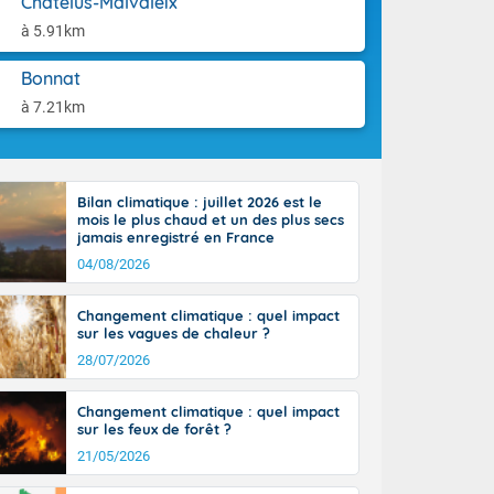
Châtelus-Malvaleix
tes
aison.
 possible sur
à 5.91km
e, avec des
bourgeonnent
Bonnat
rse sur le sud
à 7.21km
 sur la
d à nord-ouest
 entre 50 et
ur résiste sur
Bilan climatique : juillet 2026 est le
imales
mois le plus chaud et un des plus secs
Rhône-Alpes à
jamais enregistré en France
 terres et 20
04/08/2026
Changement climatique : quel impact
sur les vagues de chaleur ?
28/07/2026
ble du
Changement climatique : quel impact
es
sur les feux de forêt ?
u'à 50-60 km/h
21/05/2026
ilent les
ttoral l'après-