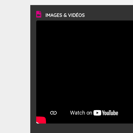
turbulent et généralement sec, pouvant souffler à une
vitesse moyenne de 50 km/h et atteindre 80 à 100 km/h
en rafales, parfois davantage. Il parcourt la basse vallée
du Rhône et la Provence et envahit le littoral
IMAGES & VIDÉOS
méditerranéen à partir de la Camargue.