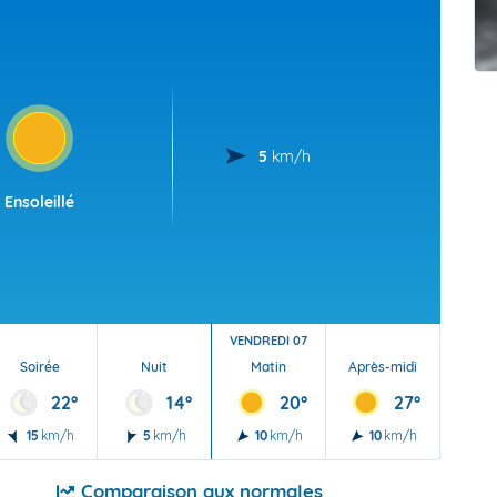
t Futuna
oid
5
km/h
Ensoleillé
VENDREDI 07
Soirée
Nuit
Matin
Après-midi
Soi
22°
14°
20°
27°
15
km/h
5
km/h
10
km/h
10
km/h
10
Comparaison aux normales