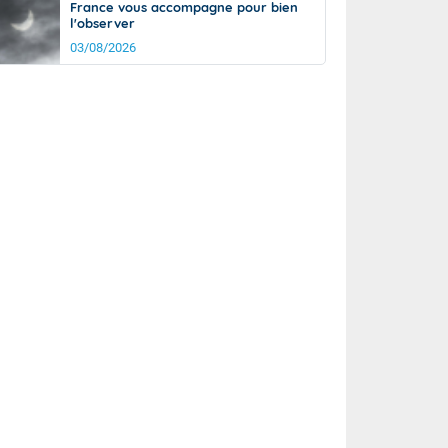
France vous accompagne pour bien
l'observer
03/08/2026
rée
Nuit
21°
13°
km/h
10
km/h