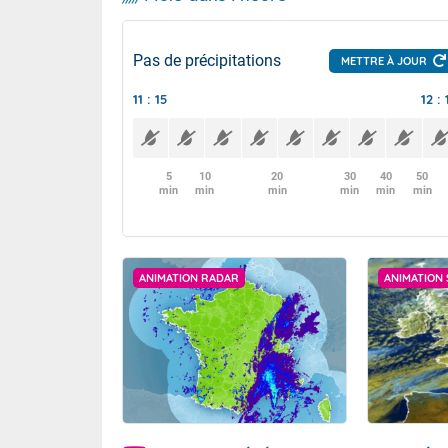
Pas de précipitations
METTRE À JOUR
11 : 15
12 : 
5
10
20
30
40
50
min
min
min
min
min
min
ANIMATION RADAR
ANIMATION 