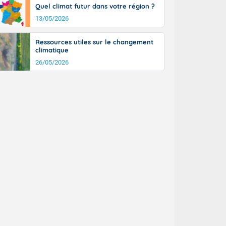
Quel climat futur dans votre région ?
n général, 14
r
13/05/2026
sse, il fait
ouvent 30 à 35
Ressources utiles sur le changement
climatique
26/05/2026