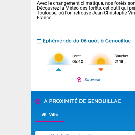
Avec le changement climatique, nos forêts sont
Découvrez la Météo des forêts, cet outil qui pe
Toulouse, où l'on retrouve Jean-Christophe Vi
France.
Ephéméride du 06 août à Genouillac
Voici les tem
Lever
Coucher
06:40
21:18
: 18/23 Paris
Clermont-Fd :
Limoges : 20/
Sauveur
Lille : 19/24
TENDANCE P
Cet après-mid
Pour la sema
A PROXIMITÉ DE GENOUILLAC
Risque orag
orange cani
Cette semain
devrait rester
du-Sud (2A)
Ville
(69), Var (8
Tendance des
2026 :
Sur le Sud-Oue