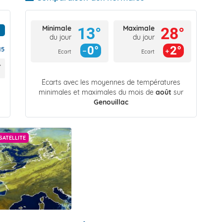
Minimale
Maximale
13°
28°
du jour
du jour
0°
2°
15
Ecart
Ecart
Écarts avec les moyennes de températures
minimales et maximales du mois de
août
sur
Genouillac
SATELLITE