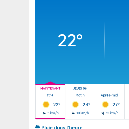
Wallis e
Grand fr
22°
MAINTENANT
JEUDI 06
11:14
Matin
Après-midi
22°
24°
27°
5
km/h
10
km/h
15
km/h
Pluie dans l'heure