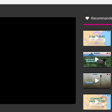
turbulent soufflant de secteur nord-ouest à nord, ou ouest
à nord-ouest, dans un secteur qui part du Roussillon à la
vallée de l’Aude et à l’ouest de l’Hérault. L’étymologie de
ce vent vient du latin trasmontanus, signifiant au-delà des
monts, en allusion aux régions montagneuses d’où
Recommandé
provient ce vent.