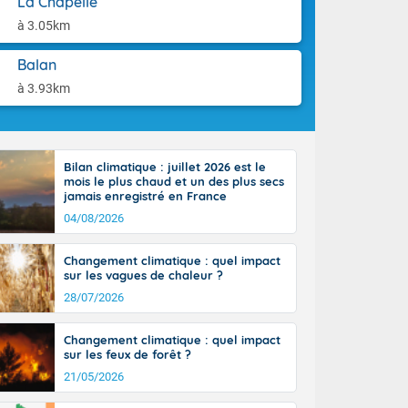
La Chapelle
aison.
n peu moins
à 3.05km
t 25 à 30
0 à 35 degrés
Balan
rranéen.
à 3.93km
Bilan climatique : juillet 2026 est le
-France jusque
mois le plus chaud et un des plus secs
sur la Corse.
jamais enregistré en France
des Pyrénées,
04/08/2026
. En marge de
rection de la
Changement climatique : quel impact
di. En soirée,
sur les vagues de chaleur ?
 sur
e thermomètre
28/07/2026
squ'à 22 à 24,
culier, sur le
Changement climatique : quel impact
, hors côtes
sur les feux de forêt ?
nt 38 ou 39
21/05/2026