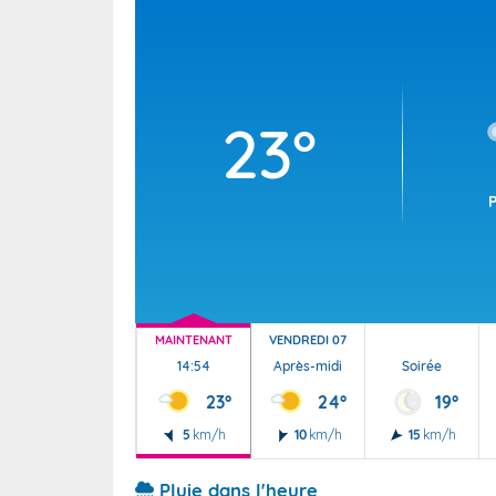
Wallis e
Grand fr
23°
MAINTENANT
VENDREDI 07
14:54
Après-midi
Soirée
23°
24°
19°
5
km/h
10
km/h
15
km/h
Pluie dans l'heure