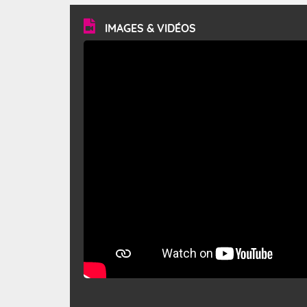
vitesse moyenne de 50 km/h et atteindre 80 à 100 km/h
en rafales, parfois davantage. Il parcourt la basse vallée
du Rhône et la Provence et envahit le littoral
IMAGES & VIDÉOS
méditerranéen à partir de la Camargue.