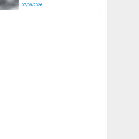
07/08/2026
it
15°
km/h