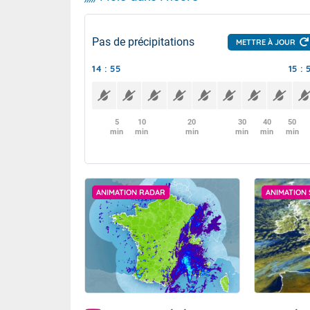
Pas de précipitations
METTRE À JOUR
14 : 55
15 : 
5
10
20
30
40
50
min
min
min
min
min
min
ANIMATION RADAR
ANIMATION 