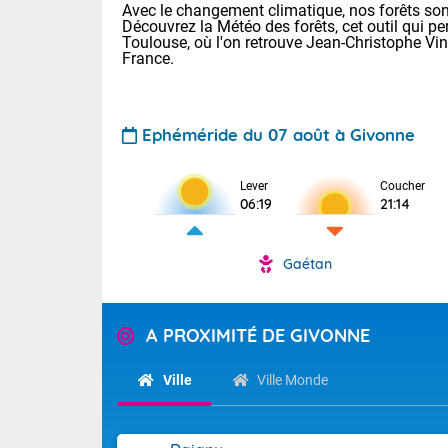
Avec le changement climatique, nos forêts sont
Découvrez la Météo des forêts, cet outil qui pe
Toulouse, où l'on retrouve Jean-Christophe Vi
France.
Ephéméride du 07 août à Givonne
Voici les tem
Lever
Coucher
06:19
21:14
: 18/25 Paris
Clermont-Fd :
Limoges : 21/
Gaétan
Lille : 18/26
TENDANCE P
Cet après-mi
Pour la sema
A PROXIMITÉ DE GIVONNE
Calme, enso
Au niveau du 
températures 
Ville
Ville Monde
La journée s'
territoire. Se
Tendance des
chaîne des Py
2026 :
mistral souff