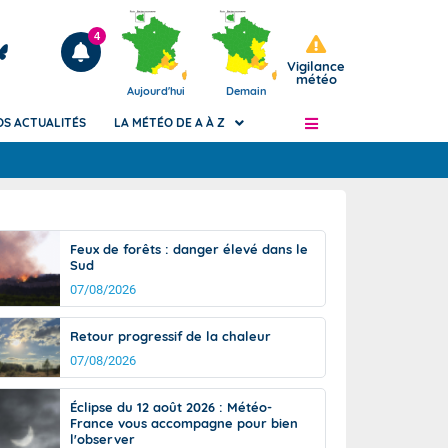
4
Vigilance
météo
Aujourd'hui
Demain
OS ACTUALITÉS
LA MÉTÉO DE A À Z
Articles
ngers
Feux de forêts : danger élevé dans le
Phénomènes dangereux de J+2 à J+7
Sud
civile
Avertissement pluies intenses à l'échelle
07/08/2026
des communes (Apic)
és
Bulletins Marine
Retour progressif de la chaleur
ateur de
Bulletins d'estimation du risque
07/08/2026
d'avalanche
-pompier
Météo des forêts
Éclipse du 12 août 2026 : Météo-
France vous accompagne pour bien
Vigicrues
l'observer