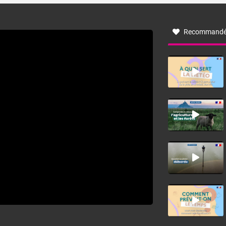
à nord-ouest, dans un secteur qui part du Roussillon à la
vallée de l’Aude et à l’ouest de l’Hérault. L’étymologie de
ce vent vient du latin trasmontanus, signifiant au-delà des
monts, en allusion aux régions montagneuses d’où
Recommandé
provient ce vent.