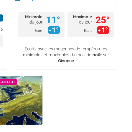
Minimale
Maximale
11°
25°
du jour
du jour
1°
1°
55
Ecart
Ecart
Écarts avec les moyennes de températures
minimales et maximales du mois de
août
sur
Givonne
SATELLITE