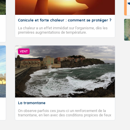
Fermer
Canicule et forte chaleur : comment se protéger ?
La chaleur a un effet immédiat sur l’organisme, dès les
premières augmentations de température.
VENT
La tramontane
On observe parfois ces jours-ci un renforcement de la
tramontane, en lien avec des conditions propices de feux
de forêt. Mais qu'est-ce que la tramontane ? Quelles sont
ses caractéristiques ? La tramontane est un vent
turbulent soufflant de secteur nord-ouest à nord, ou ouest