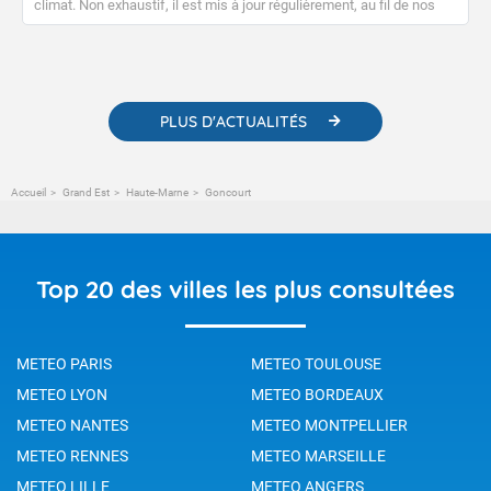
climat. Non exhaustif, il est mis à jour régulièrement, au fil de nos
publications. Vous y trouverez également des liens utiles vers nos
contenus pédagogiques concernant les phénomènes
météorologiques et des informations scientifiques sur le
changement climatique.
PLUS D'ACTUALITÉS
Accueil
Grand Est
Haute-Marne
Goncourt
Top 20 des villes les plus consultées
METEO PARIS
METEO TOULOUSE
METEO LYON
METEO BORDEAUX
METEO NANTES
METEO MONTPELLIER
METEO RENNES
METEO MARSEILLE
METEO LILLE
METEO ANGERS