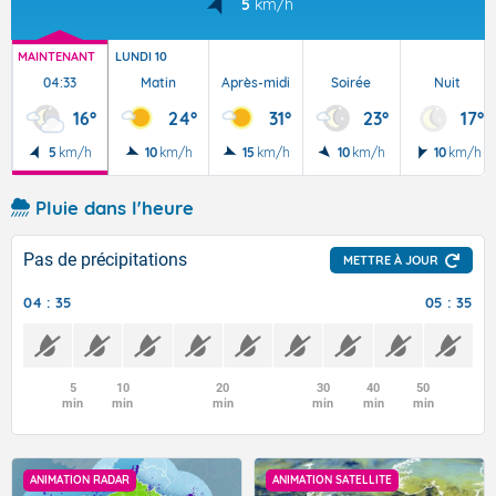
5
km/h
MAINTENANT
LUNDI 10
04:33
Matin
Après-midi
Soirée
Nuit
16°
24°
31°
23°
17°
5
km/h
10
km/h
15
km/h
10
km/h
10
km/h
Pluie dans l'heure
Pas de précipitations
METTRE À JOUR
04 : 35
05 : 35
5
10
20
30
40
50
min
min
min
min
min
min
ANIMATION RADAR
ANIMATION SATELLITE