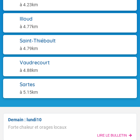
à 4.23km
Illoud
à 4.77km
Saint-Thiébault
à 4.79km
Vaudrecourt
à 4.88km
Sartes
à 5.15km
Demain : lundi10
Forte chaleur et orages locaux
LIRE LE BULLETIN