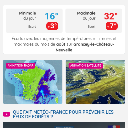
Minimale
Maximale
16°
32°
du jour
du jour
3°
7°
Ecart
Ecart
Écarts avec les moyennes de températures minimales et
maximales du mois de
août
sur
Grancey-le-Château-
Neuvelle
ANIMATION RADAR
ANIMATION SATELLITE
QUE FAIT MÉTÉO-FRANCE POUR PRÉVENIR LES
FEUX DE FORÊTS ?