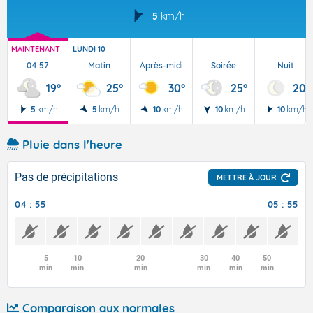
5
km/h
MAINTENANT
LUNDI 10
04:57
Matin
Après-midi
Soirée
Nuit
19°
25°
30°
25°
20°
5
km/h
5
km/h
10
km/h
10
km/h
10
km/h
Pluie dans l'heure
Pas de précipitations
METTRE À JOUR
04 : 55
05 : 55
5
10
20
30
40
50
min
min
min
min
min
min
Comparaison aux normales