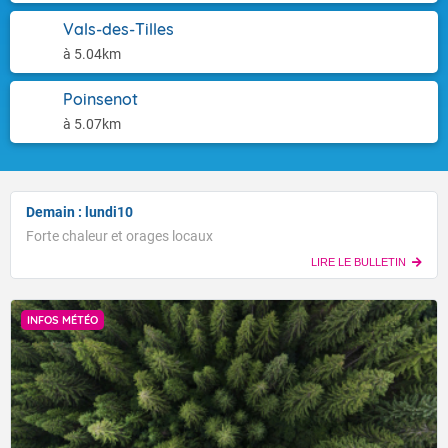
Vals-des-Tilles
à 5.04km
Poinsenot
à 5.07km
Demain : lundi10
Forte chaleur et orages locaux
LIRE LE BULLETIN
INFOS MÉTÉO