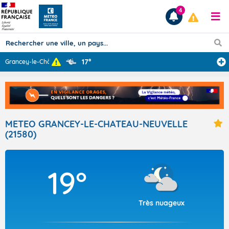
4
17°
Grancey-le-Chât
...
Prévisions
TOUS LES RÉSULTATS
METEO GRANCEY-LE-CHATEAU-NEUVELLE
(21580)
Articles
19°
Très nuageux