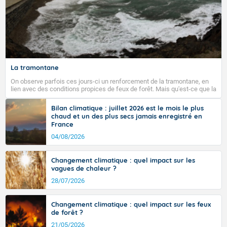
Fermer
La tramontane
On observe parfois ces jours-ci un renforcement de la tramontane, en
lien avec des conditions propices de feux de forêt. Mais qu'est-ce que la
tramontane ? Quelles sont ses caractéristiques ? La tramontane est un
vent turbulent soufflant de secteur nord-ouest à nord, ou ouest à nord-
Bilan climatique : juillet 2026 est le mois le plus
ouest, dans un secteur qui part du Roussillon à la vallée de l’Aude et à
chaud et un des plus secs jamais enregistré en
l’ouest de l’Hérault. L’étymologie de ce vent vient du latin trasmontanus,
France
signifiant au-delà des monts, en allusion aux régions montagneuses
d’où provient ce vent.
04/08/2026
Changement climatique : quel impact sur les
vagues de chaleur ?
28/07/2026
Changement climatique : quel impact sur les feux
de forêt ?
21/05/2026