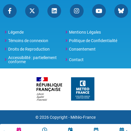
Légende
Mentions Légales
Témoins de connexion
Politique de Confidentialité
Droits de Reproduction
Consentement
Accessibilité : partiellement
Contact
conforme
© 2026 Copyright -
Météo-France