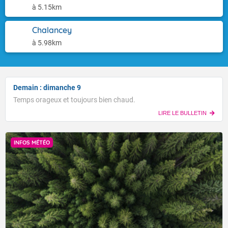
à 5.15km
Chalancey
à 5.98km
Demain : dimanche 9
Temps orageux et toujours bien chaud.
LIRE LE BULLETIN
INFOS MÉTÉO