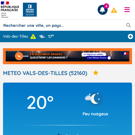
4
17°
Vals-des-Tilles
...
Prévisions
TOUS LES RÉSULTATS
METEO VALS-DES-TILLES (52160)
Articles
20°
Peu nuageux