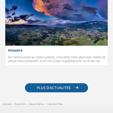
Glossaire
De l’anticyclone au vortex polaire, consultez notre glossaire météo et
climat. Non exhaustif, il est mis à jour régulièrement, au fil de nos
publications. Vous y trouverez également des liens utiles vers nos
contenus pédagogiques concernant les phénomènes
météorologiques et des informations scientifiques sur le
changement climatique.
PLUS D'ACTUALITÉS
Accueil
Grand Est
Haute-Marne
Vals-des-Tilles