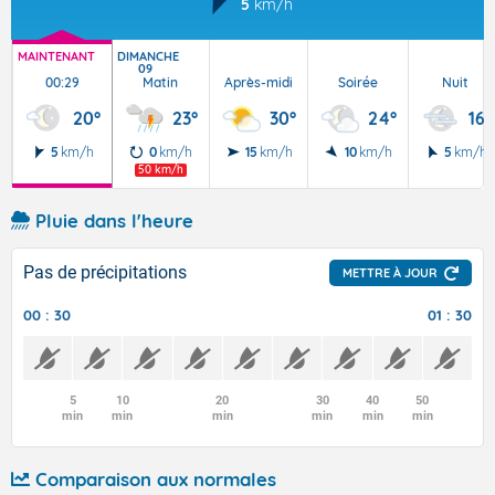
5
km/h
MAINTENANT
DIMANCHE
09
00:29
Matin
Après-midi
Soirée
Nuit
20°
23°
30°
24°
16°
5
km/h
0
km/h
15
km/h
10
km/h
5
km/h
50 km/h
Pluie dans l'heure
Pas de précipitations
METTRE À JOUR
00 : 30
01 : 30
5
10
20
30
40
50
min
min
min
min
min
min
Comparaison aux normales