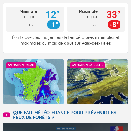
Minimale
Maximale
12°
33°
du jour
du jour
1°
8°
Ecart
Ecart
Écarts avec les moyennes de températures minimales et
maximales du mois de
août
sur
Vals-des-Tilles
ANIMATION RADAR
ANIMATION SATELLITE
QUE FAIT MÉTÉO-FRANCE POUR PRÉVENIR LES
FEUX DE FORÊTS ?