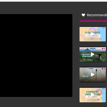
à nord-ouest, dans un secteur qui part du Roussillon à la
vallée de l’Aude et à l’ouest de l’Hérault. L’étymologie de
ce vent vient du latin trasmontanus, signifiant au-delà des
monts, en allusion aux régions montagneuses d’où
Recommandé
provient ce vent.