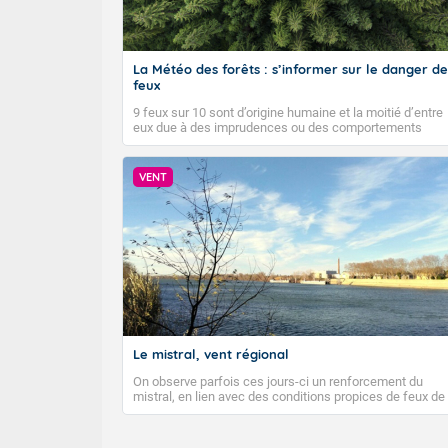
La Météo des forêts : s’informer sur le danger de
feux
9 feux sur 10 sont d’origine humaine et la moitié d’entre
eux due à des imprudences ou des comportements
dangereux. Météo-France diffuse depuis 2023 la Météo
des forêts afin d’informer quotidiennement le public sur
le niveau de danger de feux de forêts et faire connaître
VENT
les bons gestes pour éviter les départs d’incendie.
Le mistral, vent régional
On observe parfois ces jours-ci un renforcement du
mistral, en lien avec des conditions propices de feux de
forêt. Mais qu'est-ce que le mistral ? Quelles sont ses
caractéristiques ? Le mistral est un vent régional,
turbulent et généralement sec, pouvant souffler à une