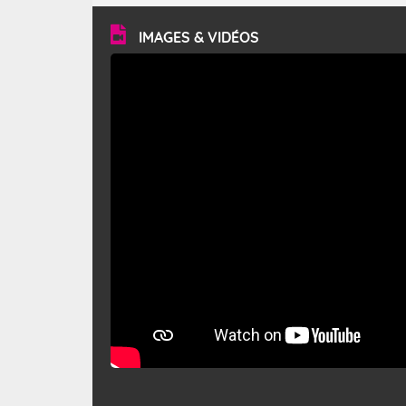
vitesse moyenne de 50 km/h et atteindre 80 à 100 km/h
en rafales, parfois davantage. Il parcourt la basse vallée
du Rhône et la Provence et envahit le littoral
IMAGES & VIDÉOS
méditerranéen à partir de la Camargue.