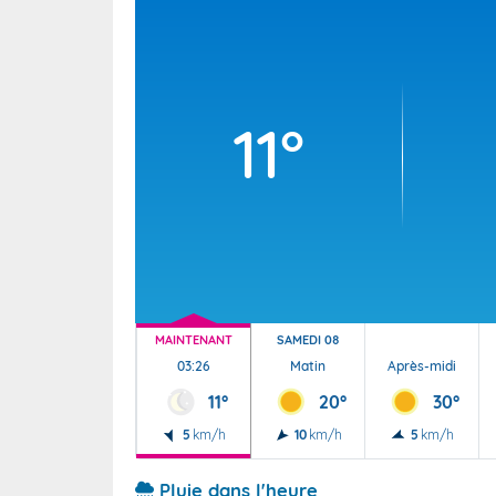
Wallis e
Grand fr
11°
MAINTENANT
SAMEDI 08
03:26
Matin
Après-midi
11°
20°
30°
5
km/h
10
km/h
5
km/h
Pluie dans l'heure