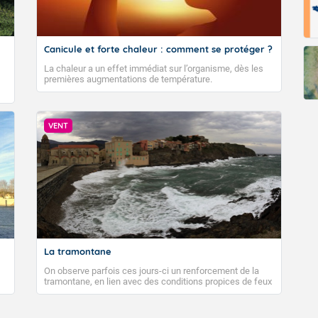
Canicule et forte chaleur : comment se protéger ?
La chaleur a un effet immédiat sur l’organisme, dès les
premières augmentations de température.
VENT
La tramontane
On observe parfois ces jours-ci un renforcement de la
tramontane, en lien avec des conditions propices de feux
de forêt. Mais qu'est-ce que la tramontane ? Quelles sont
ses caractéristiques ? La tramontane est un vent
turbulent soufflant de secteur nord-ouest à nord, ou ouest