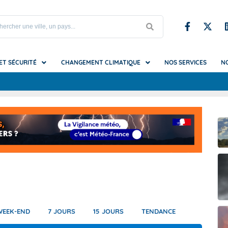
 ET SÉCURITÉ
CHANGEMENT CLIMATIQUE
NOS SERVICES
N
S
upe et Iles du Nord
es du changement climatique
iel et mirages
Testez nos prototypes
Référence nationale sur les da
Climadiag Agriculture Forêt
Glossaire
météo
mat futur ?
s et vagues de chaleur
Climadiag Chaleur en ville
La Vigilance vue par la Sécurité 
ion
ondation
es utiles
t brouillard
Climadiag Commune
La Vigilance vue par les autorit
que
submersion
Climadiag Entreprise
locales
tions (pluie, neige, grêle...)
Climat HD
La Vigilance vue par un organis
festival
e-Calédonie
es
de froid
Climsnow
La Vigilance vue par un sapeur
e Française
hes
mpêtes, tornades et cyclones)
DRIAS, les futurs du climat
WEEK-END
7 JOURS
15 JOURS
TENDANCE
erre-et-Miquelon
erglas
et canicules marines
DRIAS-Eau