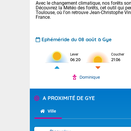
Avec le changement climatique, nos forêts sont
Découvrez la Météo des forêts, cet outil qui pe
Toulouse, où l'on retrouve Jean-Christophe Vi
France.
Ephéméride du 08 août à Gye
Lever
Coucher
Voici les tem
06:20
21:06
31 Lyon : 35 
: 32 Nancy : 
32 Lille : 28 
Dominique
TENDANCE P
Demain : sam
Pour la sema
A PROXIMITÉ DE GYE
Très chaud
Au niveau du 
En matinée, le
températures 
Ville
Le soleil domi
Tendance des
donnent quel
2026 :
sur les Pyrén