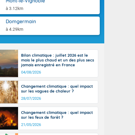
Mont-le-Vignoble
orages
aison.
ne, le Poitou-
à 3.12km
 de 8 à 13
re 26 sur le
Domgermain
 nouveau
à 4.29km
 dans le sud-
Bilan climatique : juillet 2026 est le
mois le plus chaud et un des plus secs
jamais enregistré en France
04/08/2026
Changement climatique : quel impact
sur les vagues de chaleur ?
28/07/2026
Changement climatique : quel impact
sur les feux de forêt ?
21/05/2026