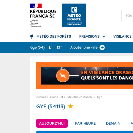
MÉTÉO DES FORÊTS
PRÉVISIONS
VIGILANCE
Prévisions
12°
Gye
(54)
Ajouter une ville
TOUS LES RÉSULTAT
Carte des prévisions
Accédez à la Vigilance
Le climat mondial
A quoi sert la météo ?
Guadelo
Canicule
Les bas
Arc-en-c
Météo des Forêts
Qu'est-ce que la Vigilance ?
Le climat en France
Les grandes étapes de la prévision
Guyane
Orages
Quel cli
Canicule
Météo Montagne
Comment la Vigilance est-elle éléborée
Nos bilans climatiques
Vos questions les plus fréquentes
La Réun
Pluie-in
Ressourc
Nuages e
?
Météo Plage
Les saisons
Martini
Vagues-
Orages
Accueil
Grand Est
Meurthe-et-Moselle
Gye
Vos questions fréquentes
Météo Marine
Mayotte
Vent
Précipita
GYE (54113)
Nouvell
Tempêt
Vagues 
Polynési
Avalanc
Vent (te
AUJOURD'HUI
PAR HEURE
DEMAIN
Saint-Pi
Neige-v
Océans 