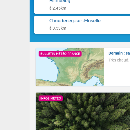
Bicqueley
toulousain et
Les températu
abordent le P
à 2.45km
Dernière mise
Charentes et 
degrés sur la 
Chaudeney-sur-Moselle
pourtour méd
à 3.53km
dépassés sur 
ouest et le s
Demain : s
BULLETIN MÉTÉO-FRANCE
Très chaud.
INFOS MÉTÉO