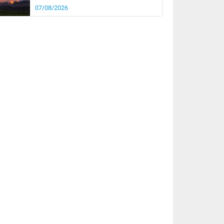
07/08/2026
rée
Nuit
26°
19°
km/h
5
km/h