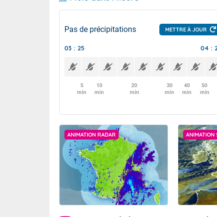
Pas de précipitations
METTRE À JOUR
03 : 25
04 : 
5
10
20
30
40
50
min
min
min
min
min
min
ANIMATION RADAR
ANIMATION 