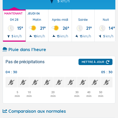
5
km/h
MAINTENANT
JEUDI 06
04:28
Matin
Après-midi
Soirée
Nuit
15°
21°
26°
21°
14°
5
km/h
10
km/h
15
km/h
15
km/h
5
km/h
Pluie dans l'heure
Pas de précipitations
METTRE À JOUR
04 : 30
05 : 30
5
10
20
30
40
50
min
min
min
min
min
min
Comparaison aux normales