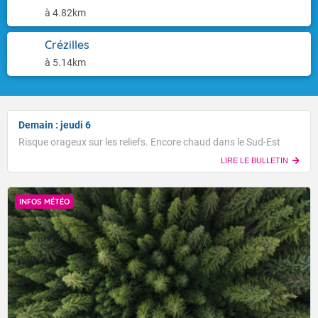
à 4.82km
Crézilles
à 5.14km
Demain : jeudi 6
Risque orageux sur les reliefs. Encore chaud dans le Sud-Est
LIRE LE BULLETIN
INFOS MÉTÉO