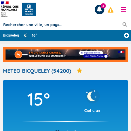
4
16°
Bicqueley
Prévisions
TOUS LES RÉSULTATS
METEO BICQUELEY (54200)
Articles
15°
Ciel clair