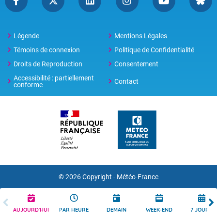
Légende
Mentions Légales
Témoins de connexion
Politique de Confidentialité
Droits de Reproduction
Consentement
Accessibilité : partiellement
Contact
conforme
© 2026 Copyright -
Météo-France
AUJOURD'HUI
PAR HEURE
DEMAIN
WEEK-END
7 JOURS