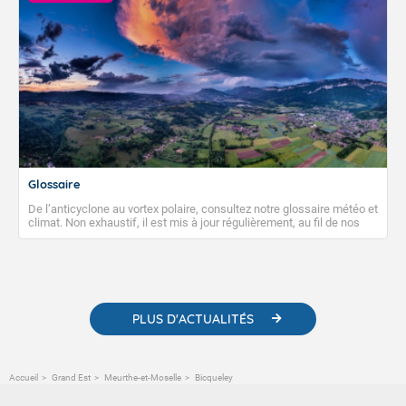
Glossaire
De l’anticyclone au vortex polaire, consultez notre glossaire météo et
climat. Non exhaustif, il est mis à jour régulièrement, au fil de nos
publications. Vous y trouverez également des liens utiles vers nos
contenus pédagogiques concernant les phénomènes
météorologiques et des informations scientifiques sur le
changement climatique.
PLUS D'ACTUALITÉS
Accueil
Grand Est
Meurthe-et-Moselle
Bicqueley